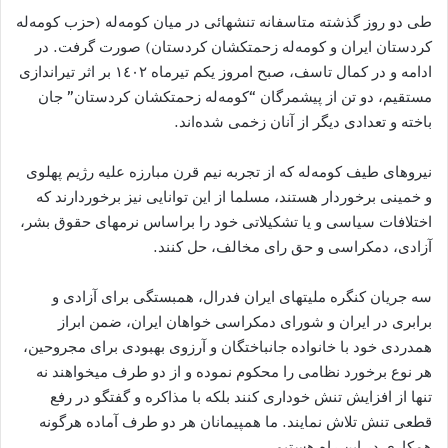
طی دو روز گذشته متاسفانه تنشهائی در ميان کومه‌له (حزب کومه‌له
کردستان ايران و کومه‌له زحمتکشان کردستان) صورت گرفت. در
ادامه و در کمال تاسف، صبح امروز يکم تيرماه ١٤٠٢ بر اثر تيراندازی
مستقيم، دو تن از پيشمرگان “کومه‌له زحمتکشان کردستان” جان
باخته و تعدادی ديگر از آنان زخمی شده‌اند.
نيروهای طيف کومه‌له که از تجربه نیم قرن مبارزه علیه رژیم پهلوی
و خمینی برخوردار هستند، مسلما از این توانایی نیز برخوردارند که
اختلافات سياسی و يا تشکیلاتی خود را براساس نرمهای حقوق بشر،
آزادی، دمکراسی و حق رای مخالف، حل کنند.
سه جریان کنگره ملیتهای ایران فدرال، همبستگی برای آزادی و
برابری در ایران و شورای دمکراسی خواهان ايران، ضمن ابراز
همدردی خود با خانواده جانباختگان و آرزوی بهبودی برای مجروحين،
هر نوع برخورد نظامی را محکوم نموده و از دو طرف میخواهند نه
تنها از افزایش تنش خوداری کنند بلکه با مذاکره و گفتگو در رفع
قطعی تنش تلاش نمايند. ما همپيمانان هر دو طرف آماده هرگونه
همکاری در اين راه هستيم.