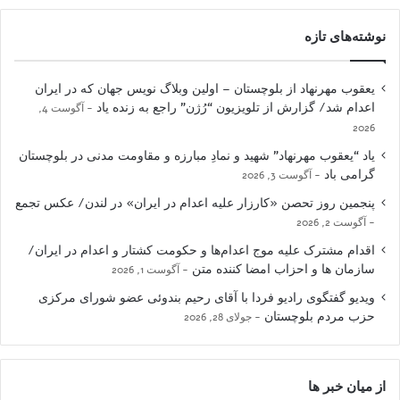
نوشته‌های تازه
یعقوب مهرنهاد از بلوچستان – اولین وبلاگ نویس جهان که در ایران
اعدام شد/ گزارش از تلویزیون “رُژن” راجع به زنده یاد
آگوست 4,
2026
یاد “یعقوب مهرنهاد” شهید و نمادِ مبارزه و مقاومت مدنی در بلوچستان
گرامی باد
آگوست 3, 2026
پنجمین روز تحصن «کارزار علیه اعدام در ایران» در لندن/ عکس تجمع
آگوست 2, 2026
اقدام مشترک علیه موج اعدام‌ها و حکومت کشتار و اعدام در ایران/
سازمان ها و احزاب امضا کننده متن
آگوست 1, 2026
ویدیو گفتگوی رادیو فردا با آقای رحیم بندوئی عضو شورای مرکزی
حزب مردم بلوچستان
جولای 28, 2026
از میان خبر ها