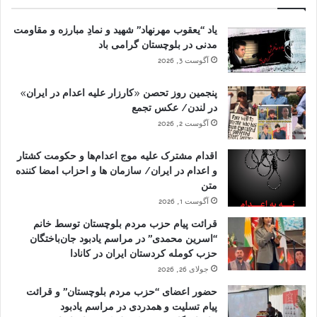
یاد “یعقوب مهرنهاد” شهید و نمادِ مبارزه و مقاومت
مدنی در بلوچستان گرامی باد
آگوست 3, 2026
پنجمین روز تحصن «کارزار علیه اعدام در ایران»
در لندن/ عکس تجمع
آگوست 2, 2026
اقدام مشترک علیه موج اعدام‌ها و حکومت کشتار
و اعدام در ایران/ سازمان ها و احزاب امضا کننده
متن
آگوست 1, 2026
قرائت پیام حزب مردم بلوچستان توسط خانم
“اسرین محمدی” در مراسم یادبود جان‌باختگان
حزب کومله کردستان ایران در کانادا
جولای 26, 2026
حضور اعضای “حزب مردم بلوچستان” و قرائت
پیام تسلیت و همدردی در مراسم یادبود