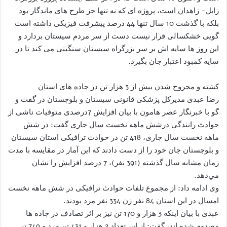
زابل- زاهدان است، پروژه ای که نه تنها جز طرح های ماندگار بود
بلکه با گذشت 10 سال تنها 44 درصد پیشرفت فیزیکی داشته است
گویی خشکسالی قرار نیست دست از سر مردم سیستان بردارد و
این روز ها سایه اش بر سر بزرگراه سیستان سنگینی می کند تا در
سایه کمبود اعتبار جان بگیرد.
کشته و مجروح شدن بیش از 3 هزار تن در جاده های استان
رضا عبدی مدیرکل پزشکی قانونی سیستان و بلوچستان در گفت و
گو با خبرنگار عصر هامون با بیان افزایش 7درصدی متوفیات ناشی از
حوادث رانندگی درشش ماهه نخست سال جاری گفت: در شش
ماهه نخست سال جاری، 418 تن در حوادث ترافیکی استان سیستان
و بلوچستان جان خود را از دست دادند که اين آمار در مقايسه با مدت
زمان مشابه سال گذشته (391 نفر)، 7 درصد افزایش را نشان
مي‌دهد.
وی ادامه داد: از مجموع تلفات حوادث ترافیکی در شش ماهه نخست
امسال در اين استان 84 نفر زن 334 نفر مرد بودند.
عبدی با بیان اینکه 3 هزار و 170 تن نیز بر اثر تصادف در جاده ها
مصدوم شده اند، گفت: از این تعداد 2 هزار و 431 تن مرد و 749 تن