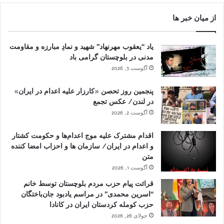
از میان خبر ها
یاد “یعقوب مهرنهاد” شهید و نمادِ مبارزه و مقاومت
مدنی در بلوچستان گرامی باد
آگوست 3, 2026
پنجمین روز تحصن «کارزار علیه اعدام در ایران»
در لندن/ عکس تجمع
آگوست 2, 2026
اقدام مشترک علیه موج اعدام‌ها و حکومت کشتار
و اعدام در ایران/ سازمان ها و احزاب امضا کننده
متن
آگوست 1, 2026
قرائت پیام حزب مردم بلوچستان توسط خانم
“اسرین محمدی” در مراسم یادبود جان‌باختگان
حزب کومله کردستان ایران در کانادا
جولای 26, 2026