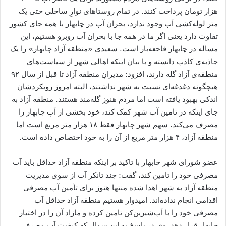
هزار تومان پرداخت کنند. در تمام روستاهای نوارِ ساحلی حتی یک
متر لوله‌کشی آب وجود ندارد، بحران آب در چابهار با همه جای کشور
تفاوت دارد یعنی اگر ما در همه جا با بحران آب روبرو هستیم، این
مساله در چابهار فاجعه‌بار است. سعیدی «منطقه آزاد چابهار» را یک
جاذبه‌ی کاذب دانسته و با بیان اینکه اهالی شهر از سیاست‌های
منطقه‌ی آزاد گله دارند، افزود: مدیرانِ منطقه آزاد تا قبل از سال ۹۲
هیچگونه دغدغه‌ای نسبت به شهر نداشتند، البته امروز رویکردشان
اندکی بهبود یافته است اما مردم هنوز گله‌مند هستند. منطقه آزاد به‌
جای اینکه در تامین آب شهر کمک کند، خود بخشی از آبِ چابهار را
مصرف می‌کند. سهم شهر چابهار فقط ۱۸ هزار متر مربع است اما
منطقه آزاد، ۴ هزار متر مربع از آن را به خود اختصاص داده است.
عضو شورای شهر چابهار با تاکید بر اینکه منطقه آزاد حداقل باید آب
مصرفی خود را تامین کند، گفت: چند تانکر آب از سوی مدیریت
منطقه آزاد به شهر اهدا شده منتها هنوز برای تأمین آب مصرفی
اقدامی انجام نداده‌اند. امیدوار هستیم منطقه آزاد حداقل آب
مصرفی خود را با آب‌شیرین‌کن تامین کرده و مازاد آن را در اختیار
چابهار قرار دهد. وی در پاسخ به این سوال که کیفیت آب مصرفی