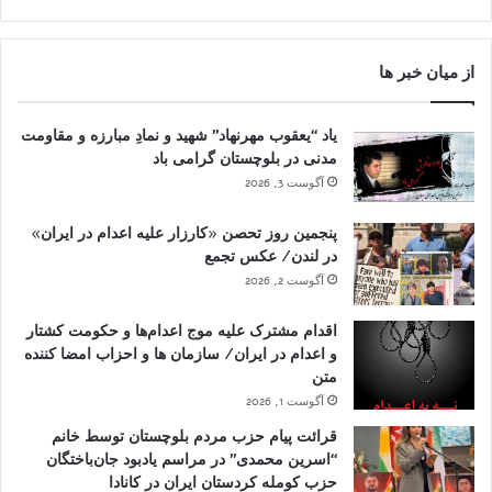
از میان خبر ها
یاد “یعقوب مهرنهاد” شهید و نمادِ مبارزه و مقاومت
مدنی در بلوچستان گرامی باد
آگوست 3, 2026
پنجمین روز تحصن «کارزار علیه اعدام در ایران»
در لندن/ عکس تجمع
آگوست 2, 2026
اقدام مشترک علیه موج اعدام‌ها و حکومت کشتار
و اعدام در ایران/ سازمان ها و احزاب امضا کننده
متن
آگوست 1, 2026
قرائت پیام حزب مردم بلوچستان توسط خانم
“اسرین محمدی” در مراسم یادبود جان‌باختگان
حزب کومله کردستان ایران در کانادا