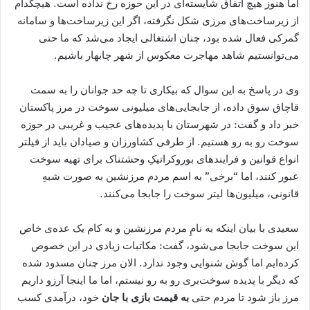
اما هنوز هیچ اتفاق شایسته‌ای در این حوزه رخ نداده است. هیچکدام
از زیرساخت‌های مرزی شکل نگرفته، اگر این زیرساخت‌ها و سامانه
گمرکی فعال شده بود، چنان اشتغالی ایجاد می‌شد که ما حتی
می‌توانستیم شاهد مهاجرت معکوس از شهر چابهار باشیم.
وی در پاسخ به این سوال که بیکاری تا چه حد جوانان را به سمت
قاچاق ‌سوق داده، از جابجایی‌های میلیونی سوخت در مرز پاکستان
خبر داد و گفت: در شهرستان با پدیده‌های عجیب و غریبی در حوزه
سوخت رو به ‌رو هستیم. از طرفی کشاورزان و صیادان باید از فیلتر
انواع قوانین و فرایندهای بوروکراتیکِ وحشتناک برای تهیه سوخت
عبور کنند، اما “برخی” به اسم مردم مرزنشین به صورت شبهِ
قانونی، میلیون‌ها لیتر سوخت را جابجا می‌کنند.
سعیدی با بیان اینکه به نامِ مردم مرزنشین و به کام یک عده‌ی خاص
این سوخت جا‌بجا می‌شود، گفت: مکاتبات زیادی در این خصوص
کرده‌ایم اما گوش شنوایی وجود ندارد. الان مرز چنان مسدود شده
که دیگر با پدیده سوخت‌بری رو به ‌رو نیستم، اما ما اینجا آرزو داریم
مرز باز شود تا مردم حتی
به قیمت بازی با جان
خود، درآمدی کسب