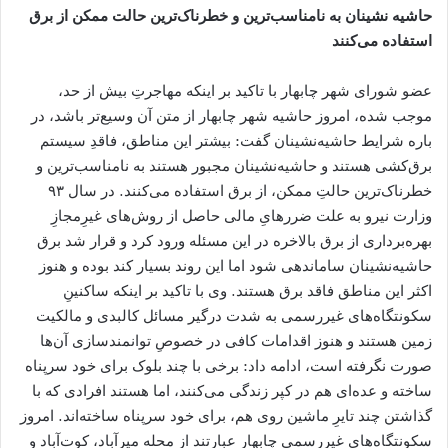
حاشیه نشینان به نامناسب‌ترین و خطرناک‌ترین حالت ممکن از برق
استفاده می‌کنند
عضو شورای شهر چابهار با تاکید بر اینکه مهاجرتِ بیش از حد،
موجب شده، امروز حاشیه شهر چابهار از متن آن وسیع‌تر باشد، در
باره شرایط حاشیه‌نشینان گفت: بیشتر این مناطق، فاقدِ سیستم
برق‌کشی هستند و حاشیه‌نشینان مجبور هستند به نامناسب‌ترین و
خطرناک‌ترین حالتِ ممکن، از برق استفاده می‌کنند. در سال ۹۳
وزارت نیرو به علت ضررهایِ مالی حاصل از روش‌های غیرِمجازِ
بهره‌برداری از برق بالاخره در این مسئله ورود کرد و قرار شد برق
حاشیه‌نشینان ساماندهی شود اما این روند بسیار کند بوده و هنوز
اکثر این مناطق فاقد برق هستند. وی با تاکید بر اینکه ساکنینِ
سکونتگاه‌های غیررسمی به شدت درگیر مسائل کالبدی و مالکیت
زمین هستند و هنوز اقدامات کافی در خصوصِ توانمندسازی آن‌ها
صورت نگرفته است، ادامه داد: برخی با چند بلوک برای خود سرپناه
ساخته و عده‌ای هم در کپر زندگی می‌کنند، اما هستند افرادی که با
گذاشتن چند تایرِ ماشین روی هم، برای خود سرپناه ساخته‌اند. امروز
سکونتگاه‌های غیررسمی چابهار عبارتند از محله میرآباد، کوت‌آباد و