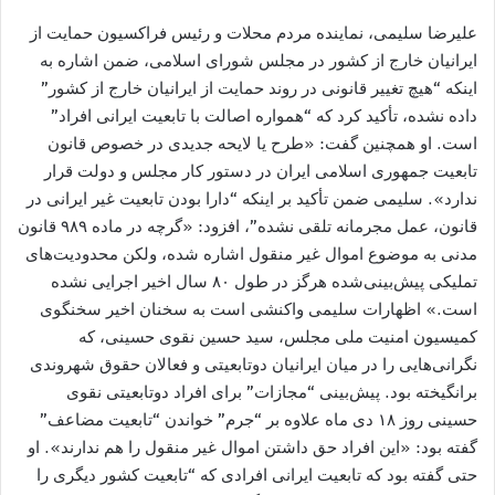
علیرضا سلیمی، نماینده مردم محلات و رئیس فراکسیون حمایت از
ایرانیان خارج از کشور در مجلس شورای اسلامی، ضمن اشاره به
اینکه “هیچ تغییر قانونی در روند حمایت از ایرانیان خارج از کشور”
داده نشده، تأکید کرد که “همواره اصالت با تابعیت ایرانی افراد”
است. او همچنین گفت: «طرح یا لایحه جدیدی در خصوص قانون
تابعیت جمهوری اسلامی ایران در دستور کار مجلس و دولت قرار
ندارد». سلیمی ضمن تأکید بر اینکه “دارا بودن تابعیت غیر ایرانی در
قانون، عمل مجرمانه تلقی نشده”، افزود: «گرچه در ماده ۹۸۹ قانون
مدنی به موضوع اموال غیر منقول اشاره شده، ولکن محدودیت‌های
تملیکی پیش‌بینی‌شده هرگز در طول ۸۰ سال اخیر اجرایی نشده
است.» اظهارات سلیمی واکنشی است به سخنان اخیر سخنگوی
کمیسیون امنیت ملی مجلس، سید حسین نقوی حسینی، که
نگرانی‌هایی را در میان ایرانیان دوتابعیتی و فعالان حقوق شهروندی
برانگیخته بود. پیش‌بینی “مجازات” برای افراد دوتابعیتی نقوی
حسینی روز ۱۸ دی ماه علاوه بر “جرم” خواندن “تابعیت مضاعف”
گفته بود: «این افراد حق داشتن اموال غیر منقول را هم ندارند». او
حتی گفته بود که تابعیت ایرانی افرادی که “تابعیت کشور دیگری را