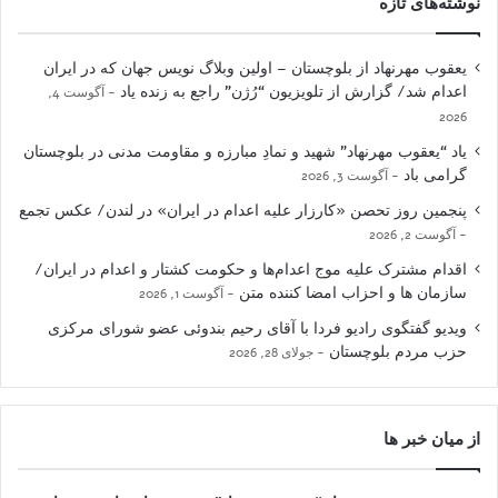
نوشته‌های تازه
یعقوب مهرنهاد از بلوچستان – اولین وبلاگ نویس جهان که در ایران
اعدام شد/ گزارش از تلویزیون “رُژن” راجع به زنده یاد
آگوست 4,
2026
یاد “یعقوب مهرنهاد” شهید و نمادِ مبارزه و مقاومت مدنی در بلوچستان
گرامی باد
آگوست 3, 2026
پنجمین روز تحصن «کارزار علیه اعدام در ایران» در لندن/ عکس تجمع
آگوست 2, 2026
اقدام مشترک علیه موج اعدام‌ها و حکومت کشتار و اعدام در ایران/
سازمان ها و احزاب امضا کننده متن
آگوست 1, 2026
ویدیو گفتگوی رادیو فردا با آقای رحیم بندوئی عضو شورای مرکزی
حزب مردم بلوچستان
جولای 28, 2026
از میان خبر ها