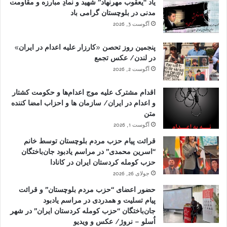
یاد “یعقوب مهرنهاد” شهید و نمادِ مبارزه و مقاومت
مدنی در بلوچستان گرامی باد
آگوست 3, 2026
پنجمین روز تحصن «کارزار علیه اعدام در ایران»
در لندن/ عکس تجمع
آگوست 2, 2026
اقدام مشترک علیه موج اعدام‌ها و حکومت کشتار
و اعدام در ایران/ سازمان ها و احزاب امضا کننده
متن
آگوست 1, 2026
قرائت پیام حزب مردم بلوچستان توسط خانم
“اسرین محمدی” در مراسم یادبود جان‌باختگان
حزب کومله کردستان ایران در کانادا
جولای 26, 2026
حضور اعضای “حزب مردم بلوچستان” و قرائت
پیام تسلیت و همدردی در مراسم یادبود
جان‌باختگان “حزب کومله کردستان ایران” در شهر
اُسلو – نروژ/ عکس و ویدیو