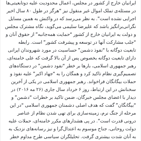
ایرانیان خارج از کشور در مجلس، اعمال محدودیت علیه دوتابعیتی‌ها
در مسئله‌ی تملک اموال غیر منقول نیز “هرگز در طول ۸۰ سال اخیر
اجرایی نشده است”. به نظر می‌رسد که در واکنش به همین مسایل
نگرانی‌برانگیز باشد که علیرضا سلیمی می‌گوید، نگاه مشترک مجلس
و دولت به ایرانیان خارج از کشور “حمایت همه‌جانبه” از حقوق آنان و
“جلب مشارکت آنها در توسعه و پیشرفت کشور” است. رابطه
تابعیت دوگانه با “نفوذ دشمن” حساسیت در مورد شهروندان ایرانی
دارای تابعیت دوگانه بخصوص پس از آن بالا گرفت که علی خامنه‌ای،
رهبر جمهوری اسلامی، بارها بر خطر “نفود دشمن” در دستگاه‌های
تصمیم‌گیری نظام تاکید کرد و همگان را به “جهاد اکبر” علیه نفوذ و
حملات بیگانگان فراخواند. رهبر جمهوری اسلامی در یکی از آخرین
سخنانش در این ارتباط، روز ۶ خرداد سال جاری (۲۶ مه ۲۰۱۶) در
دیدار با اعضای مجلس خبرگان، ضمن تاکید بر خطرات “دشمن” و
“بیگانگان” گفت که هدف اصلی دشمنان جمهوری اسلامی “در این
مرحله از جنگ نرم، زمینه‌سازی برای تهی شدن نظام از عناصر
درونی قدرت است”. در پی هشدارهای مکرر خامنه‌ای، حملات علیه
دولت روحانی، جناح موسوم به اعتدال‌گرا و نیز رسانه‌های نزدیک به
به آنان شدت بیشتری گرفت. تحلیلگران سیاسی طرح مداوم خطر