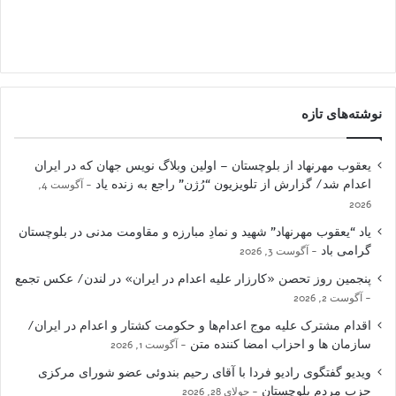
نوشته‌های تازه
یعقوب مهرنهاد از بلوچستان – اولین وبلاگ نویس جهان که در ایران
اعدام شد/ گزارش از تلویزیون “رُژن” راجع به زنده یاد
آگوست 4,
2026
یاد “یعقوب مهرنهاد” شهید و نمادِ مبارزه و مقاومت مدنی در بلوچستان
گرامی باد
آگوست 3, 2026
پنجمین روز تحصن «کارزار علیه اعدام در ایران» در لندن/ عکس تجمع
آگوست 2, 2026
اقدام مشترک علیه موج اعدام‌ها و حکومت کشتار و اعدام در ایران/
سازمان ها و احزاب امضا کننده متن
آگوست 1, 2026
ویدیو گفتگوی رادیو فردا با آقای رحیم بندوئی عضو شورای مرکزی
حزب مردم بلوچستان
جولای 28, 2026