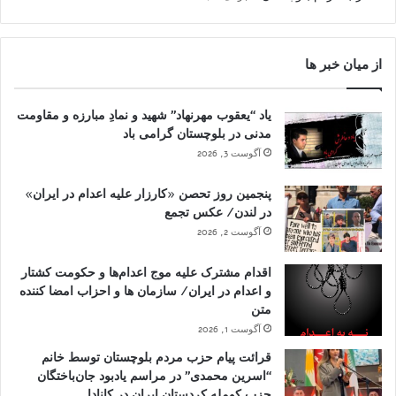
از میان خبر ها
یاد “یعقوب مهرنهاد” شهید و نمادِ مبارزه و مقاومت
مدنی در بلوچستان گرامی باد
آگوست 3, 2026
پنجمین روز تحصن «کارزار علیه اعدام در ایران»
در لندن/ عکس تجمع
آگوست 2, 2026
اقدام مشترک علیه موج اعدام‌ها و حکومت کشتار
و اعدام در ایران/ سازمان ها و احزاب امضا کننده
متن
آگوست 1, 2026
قرائت پیام حزب مردم بلوچستان توسط خانم
“اسرین محمدی” در مراسم یادبود جان‌باختگان
حزب کومله کردستان ایران در کانادا