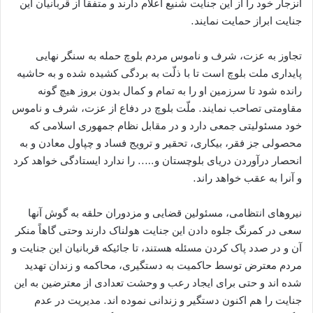
انزجار خود را از این جنایت شنیع اعلام دارند و متفقاً از قربانیان این
جنایت ابراز حمایت نمایند.
تجاوز به عزت، شرف و ناموس مردم بلوچ حمله به سنگر نهایی
پایداری ملت بلوچ است تا با ذلّت به بردگی کشیده شده و به حاشیه
رانده شود تا سرزمین او را به تمام و کمال بدون بروز هیچ گونه
مقاومتی تصاحب نمایند. ملّت بلوچ در دفاع از عزت، شرف و ناموس
خود مسئولیتی جمعی دارد و در مقابل نظام جمهوری اسلامی که
محصولی جز فقر، بیکاری، تحقیر و ترویج فساد و چپاول معادن و به
انحصار درآوردن دریای بلوچستان و….. را ندارد ایستادگی خواهد کرد
و آنرا به عقب خواهد راند.
نیروهای انتظامی، مسئولین قضایی و مزدوران حلقه به گوش آنها
سعی در کمرنگ جلوه دادن این جنایت هولناک دارند وحتی گاهاً منکر
آن و در صدد پاک کردن مسئله هستند، تا جائیکه قربانیان این جنایت و
مردم معترض توسط حاکمیت به دستگیری، محاکمه و زندان تهدید
شده اند و حتی برای ایجاد رعب و وحشت تعدادی از معترضین به این
جنایت را هم اکنون دستگیر و زندانی نموده اند. مدیریت در عدم