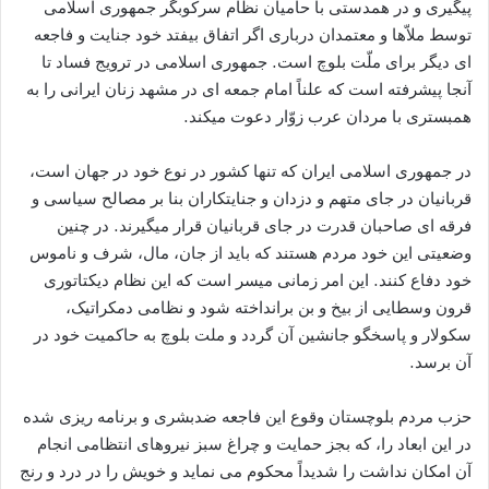
پیگیری و در همدستی با حامیان نظام سرکوبگر جمهوری اسلامی
توسط ملاّها و معتمدان درباری اگر اتفاق بیفتد خود جنایت و فاجعه
ای دیگر برای ملّت بلوچ است. جمهوری اسلامی در ترویج فساد تا
آنجا پیشرفته است که علناً امام جمعه ای در مشهد زنان ایرانی را به
همبستری با مردان عرب زوّار دعوت میکند.
در جمهوری اسلامی ایران که تنها کشور در نوع خود در جهان است،
قربانیان در جای متهم و دزدان و جنایتکاران بنا بر مصالح سیاسی و
فرقه ای صاحبان قدرت در جای قربانیان قرار میگیرند. در چنین
وضعیتی این خود مردم هستند که باید از جان، مال، شرف و ناموس
خود دفاع کنند. این امر زمانی میسر است که این نظام دیکتاتوری
قرون وسطایی از بیخ و بن برانداخته شود و نظامی دمکراتیک،
سکولار و پاسخگو جانشین آن گردد و ملت بلوچ به حاکمیت خود در
آن برسد.
حزب مردم بلوچستان وقوع این فاجعه ضدبشری و برنامه ریزی شده
در این ابعاد را، که بجز حمایت و چراغ سبز نیروهای انتظامی انجام
آن امکان نداشت را شدیداً محکوم می نماید و خویش را در درد و رنج