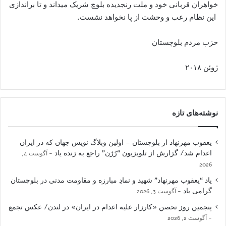
خواهران قربانی خود و ملت رنجدیده بلوچ شریک میداند و تا براندازی
این نظام رعب و وحشت از پا نخواهد نشست.
حزب مردم بلوچستان
ژوئن ۲۰۱۸
نوشته‌های تازه
یعقوب مهرنهاد از بلوچستان – اولین وبلاگ نویس جهان که در ایران
اعدام شد/ گزارش از تلویزیون “رُژن” راجع به زنده یاد
آگوست 4,
2026
یاد “یعقوب مهرنهاد” شهید و نمادِ مبارزه و مقاومت مدنی در بلوچستان
گرامی باد
آگوست 3, 2026
پنجمین روز تحصن «کارزار علیه اعدام در ایران» در لندن/ عکس تجمع
آگوست 2, 2026