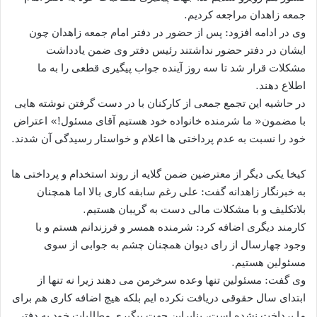
جمعه زاهدان مراجعه کردیم.
وی در ادامه افزود: پس از حضور در دفتر امام جمعه زاهدان چون
ایشان در دفتر حضور نداشتند رئیس دفتر وی ضمن یادداشت
مشکلات قرار شد تا سه روز آینده جواب پیگیری قطعی را به ما
اطلاع دهند.
در حاشیه این تجمع جمعی از کارکنان با در دست گرفتن نوشته هایی
با مضمون« ما شرمنده خانواده خود هستیم آقای مسئول!» اعتراض
خود را نسبت به عدم پرداختی ها اعلام و خواستار رسیدگی آن شدند.
کیخا یکی دیگر از معترضین ضمن گلایه از روند استخدام و پرداختی ها
به خبرنگار زاهدانه گفت: علی رغم سابقه کاری بالا اما همچنان
بلاتکلیف و با مشکلات مالی دست به گریبان هستیم.
کارمند دیگری اضافه کرد: شرمنده همسر و فرزندانم هستم و با
وجود چهارسال از رای دیوان همچنان چشم به جوابی از سوی
مسئولین هستیم.
وی گفت: مسئولین تنها وعده سرخرمن می دهند زیرا نه تنها از
ابتدای سال حقوقی دریافت نکرده ایم بلکه هیچ اضافه کاری هم برای
ما پرداخت نشده است، بنابراین جهت پیگیری مطالبات خود به دفتر