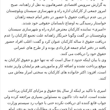
به گزارش سرویس اقتصادی عصرهامون به نقل از زاهدانه، صبح
امروز جمعی از کارکنان اداره راه و شهرسازی سیستان وبلوچستان
در پی عدم دریافت حقوق با حضور در دفتر امام جمعه زاهدان
خواستار رسیدگی به اوضاع نابسامان حقوقی خود شدند.
«امیری» نماینده کارکنان معترض اداره راه و شهرسازی سیستان
وبلوچستان در گفت وگوبا خبرنگار زاهدانه علت تجمع کارکنان را عدم
دریافت حقوق 2 ساله کارکنان عنوان کرد و گفت: اغلب افراد حضور
یافته در دفتر امام جمعه قراردادی بوده و از طرح های عمرانی
حقوق خود را دریافت می کنند.
وی با بیان اینکه حدود 2 سال است که نه تنها حق و حقوق کارکنان به
موقع پرداخت نشده و اضافه کار و ماموریتی هم برایشان واریز نشده
است، افزود: اکثر خانواده های کارکنان به سختی امرار معاش می
کنند.
امیری با تاکید بر اینکه از سال 94 حقوق و مزایای کارکنان پرداخت
نشده است، ادامه داد: تاکنون به مسئولین بسیاری مراجعه کرده ولی
جواب قانع کننده ای دریافت نکرده حتی با جواب رد سیستم وزارت
کشور هم روبرو شدیم لذا جهت پیگیری مطالبات خود به دفتر امام