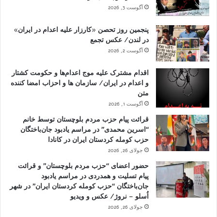
آگوست 3, 2026
پنجمین روز تحصن «کارزار علیه اعدام در ایران»
در لندن/ عکس تجمع
آگوست 2, 2026
اقدام مشترک علیه موج اعدام‌ها و حکومت کشتار
و اعدام در ایران/ سازمان ها و احزاب امضا کننده
متن
آگوست 1, 2026
قرائت پیام حزب مردم بلوچستان توسط خانم
“اسرین محمدی” در مراسم یادبود جان‌باختگان
حزب کومله کردستان ایران در کانادا
جولای 26, 2026
حضور اعضای “حزب مردم بلوچستان” و قرائت
پیام تسلیت و همدردی در مراسم یادبود
جان‌باختگان “حزب کومله کردستان ایران” در شهر
اُسلو – نروژ/ عکس و ویدیو
جولای 26, 2026