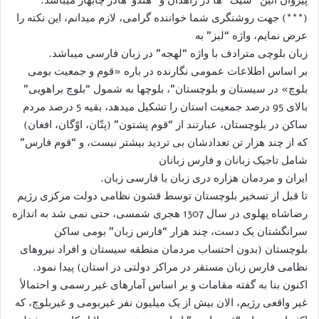
(***) جهت روشنگری شما خواننده گرامی، لازم میدانم، این نکته را
عرض نمایم، واژه “لبز” به
زبان بلوچی مترادف با واژه “لهجه” در زبان فارسی میباشد.
بر اساس اطلاعات عمومی نگارنده در باره «قوم و جمعیت بومی
بلوچ» در سیستان و بلوچستان”، بلوچها به شمول “بلوچ براهویی”
بالای 95 درصد جمعیت استان را تشکیل میدهد، بقیه 5 درصد مردم
ساکن در بلوچستان، عبارتند از “قوم پشتون” (پتّان، اوّگان، افغان)
که از چند هزار تن تعدادشان بی تردید بیشتر نیست، و “قوم فارس”
شامل تاجیک زبانان و فارس زبانان
ایران و مردمان هزاره دری زبان یا فارسی زبان.
تا قبل از تسخیر بلوچستان توسط قشون نظامی دولت مرکزی رژیم
رضاشاه پهلوی در سال 1307 هجری شمسی، حتی نمی شد به اندازه
سرانگشتان یک دست، چند هزار “فارس زبان” بومی ساکن
بلوچستان (بدون احتساب مردمان منطقه سیستان و افراد نیروهای
نظامی فارس زبان مستقر در مراکز دولتی در استان) پیدا نمود.
اکنون بنا به گفته مقامات و بر اساس آمارهای غیر رسمی و احتمالأ
غیر واقعی رژیم، الان بیش از یک میلیون نفر غیربومی و غیربلوچ، که