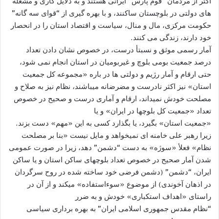
اکثر از مردمان “قوم پارس” ایرانی هستند و به دلایل کاری و مشغله
های دولتی در بلوچستان ساکنند، و با بهره گیری از “قوای سه گانه”
حکومت مرکزی، مال و منال، سیاست و اقتصاد استان را در انحصار
خود دارند، زندگی می کنند.
آمار رسمی موثق و نسبتأ درست، در خصوص نشان دادن تعداد
درصد جمعیت بومی بلوچ و غیربومیان در استان انجام نمی شود،
حتی ارقام و آمار رژیم و دولتی ها در باره «مجموعه کل جمعیت
استان» نیز اکثر نادرست و مضرضانه میباشند، نظام نیز به صلاح و
مصلحت خودش نمیداند، ارقام و آماری درست و صحیح در خصوص
تعداد «جمعیت کل بلوچها در ایران» و یا
«جمعیت استان» بگیرد، یا بگذارد کسی به این «مهم» دست بزند.
زیرا رهبر علی خامنه ای نمیخواهد و مایل نیست «بنا بر مصلحت
نظام» فعلأ «سوژه» به دست “دشمن” دهد، زیرا در صورت عمومی
شدن آمار صحیح در خصوص تعداد بلوچهای ساکن استان و یا ساکن
ایران، “دشمن” (دشمن فرضی خود ساخته شده در روح سرگردان
در اذهان آخوندی) از موضوع «سوءاستفاده» میکند و از آن در
راستای «اهداف استکباری» خودش و به ضرر
“نظام مقدس جمهوری اسلامی ایران” به بهره برداری سیاسی