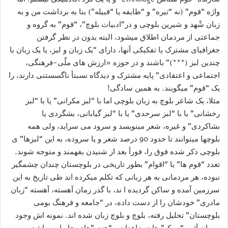
واژه “قوم” (نه “تیره” و “طایفه یا “قبیله”) بنا به برداشت من و به
زبان شّهد و شیرین بلوچی و در”ادبیات بلوچ”، “قوم” به گروه و
جماعتی از مردمان اطلاق میشود، البته بدون در نظر گرفتن
جغرافیای مشترک یا تفکیکی آنها، دارای “یک زبان و لبز، یا یک زبان با
چندین لبز (***)” باشند و در حوزه «ارزش های ملّی-فرهنگی،
اجتماعی و اعتقادی” پایه مشترک و دیدگاه نسبتأ ناگسستنی دارند، را
یک “قوم” میگویند. به همین سادگی!
مثلا، یک شاعر بلوچ به زبان بلوچی اما با “لبز مکرانی” یا با “لبز
رخشانی” یا با “لبز سرحدی” یا با “لبز گیابانی، بشگردی یا
بشاکردی” و غیره، شعر مینویسد و سرود می سراید، ولی همه
بلوچها میتوانند تا حدود 90 درصد شعر و یا سروده، به این “لبزها” ی
بلوچی ذکر شده فوق را، فورأ بعد از شنیدن بفهمند و متوجه شوند.
تعدد “قوم ها” یا “اقوام” بطور تاریخی در بلوچستان چندان چشمگیر
نبوده، هر مردمانی به هر زبانی که تکلم میکرده اند طی تاریخ به این
سرزمین آمده و ساکن گردیده ا ند، با گذر زمان آهسته، آهسته “زبان
مادری” خودشان را از دست داده، در “جامعه و فرهنگ بومی
بلوچستان” تحلیل رفته، بلوچ و بلوچ زبان شده اند. نمونه اش وجود
پیروان آئین “سیک” ها در زاهدان و “هندو”هادر چابهار میباشد.