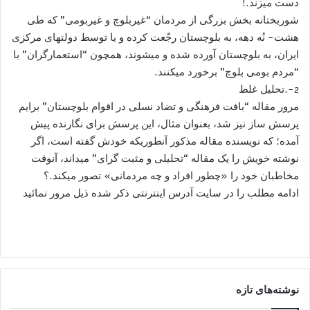
دست میزند.!
شوربختانه بخش بزرگی از مردمان “غیربلوچ و غیربومی” که طی
هشت- نُه دهه، به بلوچستان رجّعت کرده و یا توسط دولتهای مرکزی
ایران، به بلوچستان آورده شده و میشوند، همچون “استعمارگران” با
“مردم بومی بلوچ” برخورد میکنند.
2-.تحلیل غلط
مرور مقاله “بافت فرهنگی و تضاد نسلی در اقوام بلوچستان” برایم
پرسش ساز نیز شد، بعنوان مثال، این پرسش برای نگارنده پیش
آمده؛ که نویسنده مقاله مذکور آنطوریکه خودش گفته است، اگر
نوشته خویش را یک مقاله “تحلیلی و مثبت گرای” میداند، آنوقت
مخاطبان خود را «چطور افراد و چه مردمانی» تصور میکند.؟
ادامه مطلب را در سایت آدرس اینترنتی ذکر شده ذیل مرور نمائید
نوشته‌های تازه