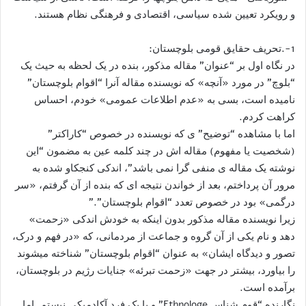
و رویکرد تعیین شده سیاسی، اقتصادی و فرهنگی نظام هستند.
1-.تحریف حقایق قومی بلوچستان:
در نگاه اول بر “عنوان” مقاله مذکور، بنده در یک لحظه به حیث یک
“بلوچ” در مورد «آنچه» که نویسنده مقاله آنرا “اقوام بلوچستان”
نامیده است، بسی به «عدم اطلاعات عمومی» خودم، احساس
کراهت کردم.
اما با مشاهده “توضیح” ی که نویسنده در خصوص “کاراکتر”
(شخصیت یا مفهوم) مقاله اش در چند کلمه عین به مضمون “این
نوشته یک مقاله ی منفی گرا نمی باشد”، اندکی کنجکاو شده به
مرور آن پرداختم، بعد از خواندن نتیجه ای که بنده از آن گرفتم، «سر
درگمی» بود در خصوص تعدد “اقوام بلوچستان”.”
زیرا نویسنده مقاله مذکور بدون اینکه به خودش اندکی «زحمت»
دهد و نام یکی از آن گروه و جماعت از مردمانی، که «در فهم و درک،
تصور و دیدگاه ایشان» به عنوان “اقوام بلوچستان” شناخته میشوند
را بیاورد، بیشتر در جهت «زحمت تبرئه» جنایات رژیم در بلوچستان،
برآمده است.
نگارنده “قوم شناس Ethnologe” و یا یک فرد آکادمیکی نیستم. اما