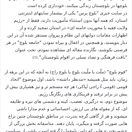
بلوچها در بلوچستان زندگی میکنند، خودداری کرده است
در سایت خبری “بلوچ پرس” یکی از بیشمار سایتهای اینترنتی
استان، که همه آنها بدون استثناء مأموریت دارند، فقط از «رژیم
ولایت فقیه با محوریت خامنه ای» در استان تمجید کرده و از
اظهارات مقامات دولتهای این نظام و پیروان مستقر شده آن در این
دیار بنویسند، و همچنین در اغفال و بیراه نمودن “جامعه بلوچ” در هر
فرصتی بکوشند، نگارنده مقاله ای مشاهده نمودم، تحت عنوان
“بافت فرهنگی و تضاد نسلی در اقوام بلوچستان”.(1)
“قوم بلوچ” (ملّت یا ملّیت بلوچ یا بلوچ راج) به آنچه که در این برهه از
زمان، باید مثل همیشه «مدنظر داشته» باشد، اول موضوع “اتحاد
قومی (قومی ءُ راجی تُپاکی) هر چه منسجم تر و نیز هشیاری بیش از
پیش در برابر ترفند و فریبکاری های رنگارنگ رژیم.
موضوع دوم، به درگیری، تعصب، کینه و دشمنی های تیره و طایفه
ای، که از مقوله های بی ارزش، احساساتی و عدم مدارا ناشی
میشوند و هر از گاهی گرچه بندرت، در مناطق بلوچستان چنین نزاع
هایی صورت گرفته و میگیرد، پایان دهند. متاسفانه بخش بزرگی از
«شوربختی» هایی که دامن بلوچها را گرفته است، ناشی از سیاست