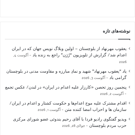
نوشته‌های تازه
یعقوب مهرنهاد از بلوچستان – اولین وبلاگ نویس جهان که در ایران
اعدام شد/ گزارش از تلویزیون “رُژن” راجع به زنده یاد
آگوست 4,
2026
یاد “یعقوب مهرنهاد” شهید و نمادِ مبارزه و مقاومت مدنی در بلوچستان
گرامی باد
آگوست 3, 2026
پنجمین روز تحصن «کارزار علیه اعدام در ایران» در لندن/ عکس تجمع
آگوست 2, 2026
اقدام مشترک علیه موج اعدام‌ها و حکومت کشتار و اعدام در ایران/
سازمان ها و احزاب امضا کننده متن
آگوست 1, 2026
ویدیو گفتگوی رادیو فردا با آقای رحیم بندوئی عضو شورای مرکزی
حزب مردم بلوچستان
جولای 28, 2026