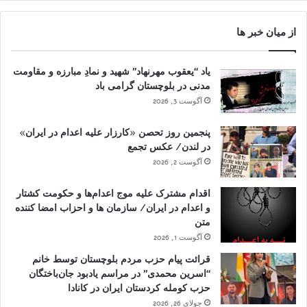
از میان خبر ها
یاد “یعقوب مهرنهاد” شهید و نمادِ مبارزه و مقاومت
مدنی در بلوچستان گرامی باد
آگوست 3, 2026
پنجمین روز تحصن «کارزار علیه اعدام در ایران»
در لندن/ عکس تجمع
آگوست 2, 2026
اقدام مشترک علیه موج اعدام‌ها و حکومت کشتار
و اعدام در ایران/ سازمان ها و احزاب امضا کننده
متن
آگوست 1, 2026
قرائت پیام حزب مردم بلوچستان توسط خانم
“اسرین محمدی” در مراسم یادبود جان‌باختگان
حزب کومله کردستان ایران در کانادا
جولای 26, 2026