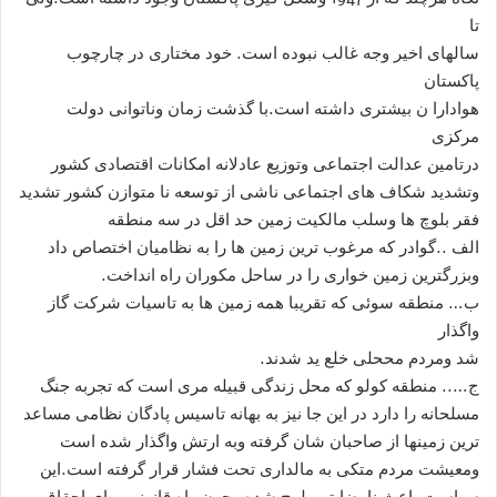
تا
سالهای اخیر وجه غالب نبوده است. خود مختاری در چارچوب
پاکستان
هوادارا ن بیشتری داشته است.با گذشت زمان وناتوانی دولت
مرکزی
درتامین عدالت اجتماعی وتوزیع عادلانه امکانات اقتصادی کشور
وتشدید شکاف های اجتماعی ناشی از توسعه نا متوازن کشور تشدید
فقر بلوچ ها وسلب مالکیت زمین حد اقل در سه منطقه
الف ..گوادر که مرغوب ترین زمین ها را به نظامیان اختصاص داد
وبزرگترین زمین خواری را در ساحل مکوران راه انداخت.
ب… منطقه سوئی که تقریبا همه زمین ها به تاسیات شرکت گاز
واگذار
شد ومردم مححلی خلع ید شدند.
ج….. منطقه کولو که محل زندگی قبیله مری است که تجربه جنگ
مسلحانه را دارد در این جا نیز به بهانه تاسیس پادگان نظامی مساعد
ترین زمینها از صاحبان شان گرفته وبه ارتش واگذار شده است
ومعیشت مردم متکی به مالداری تحت فشار قرار گرفته است.این
سیاست باعث نارضایتی بلوچ شده وچون راه قانونی برای احقاق