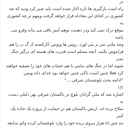
در
راه است یارگیری ها تازه آغاز شده است باید صبر کرد ودید که چه
کشوری در کجای این معادله قرار خواهد گرفت.ومهم تر چه کشوری
به
موقع درک نمی کند ودر ذهینت توهم آمیز باقی می ماند وفرو می
پاشد
وچه ملتی سر بر می اورد. روس ها وپوتین کارکشته ک گ ب را هم
فراموش نکنید. آنچه مسلم است قدرت های هسته ای درگیر جنگ
نمی
شوند اما در جنگ های نیابتی با هم حساب های خود را تصفیه خواهند
کرد فعلا چنین است تاکی چنین خواهد بود خدای داند وبس.
*ادامه بحث بلوچستان شرقی….*
(7)
اشاره شد که ملی گرایان بلوچ در پاکستان شرقی بهر دلیلی دست
به
سلاح برده اند .ارتش پاکستان هم در حمایت از پروژه یک جاده یک
کمر
بند چین 25 هزار نیروی زبده خود را وارد بلوچستان کرده وکم سابقه