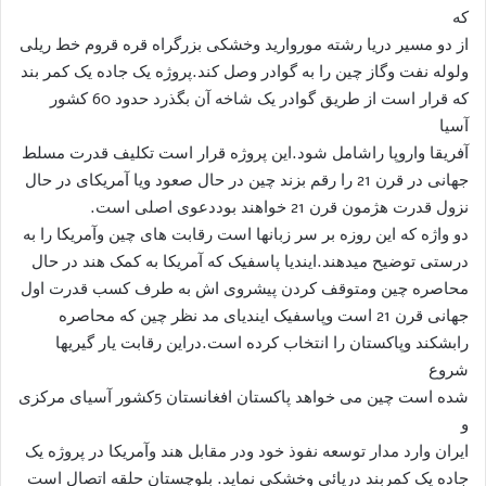
که
از دو مسیر دریا رشته موروارید وخشکی بزرگراه قره قروم خط ریلی
ولوله نفت وگاز چین را به گوادر وصل کند.پروژه یک جاده یک کمر بند
که قرار است از طریق گوادر یک شاخه آن بگذرد حدود 60 کشور
آسیا
آفریقا واروپا راشامل شود.این پروژه قرار است تکلیف قدرت مسلط
جهانی در قرن 21 را رقم بزند چین در حال صعود ویا آمریکای در حال
نزول قدرت هژمون قرن 21 خواهند بوددعوی اصلی است.
دو واژه که این روزه بر سر زبانها است رقابت های چین وآمریکا را به
درستی توضیح میدهند.ایندیا پاسفیک که آمریکا به کمک هند در حال
محاصره چین ومتوقف کردن پیشروی اش به طرف کسب قدرت اول
جهانی قرن 21 است وپاسفیک ایندیای مد نظر چین که محاصره
رابشکند وپاکستان را انتخاب کرده است.دراین رقابت یار گیریها
شروع
شده است چین می خواهد پاکستان افغانستان 5کشور آسیای مرکزی
و
ایران وارد مدار توسعه نفوذ خود ودر مقابل هند وآمریکا در پروژه یک
جاده یک کمربند دریائی وخشکی نماید. بلوچستان حلقه اتصال است