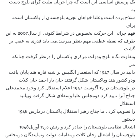
یک پرسش اساسی این است که چرا جریان ملیت گرای بلوچ دست
به
سلاح برده است وعلنا خواهان تجزیه بلوچستان از پاکستان است.
برای
فهم چرائی این حرکت بخصوص در شرایط کنونی از سال2007 به این
طرف که نقطه عطفی مهم بنظر میرسد.می باید قدری به عقب بر
گشت
وتفاوت نگاه بلوچ ودولت مرکزی پاکستان را درنظر گرفت.چنانکه
می
دانید در سال 1947 که استعمار انگلیس بر شبه قاره هند پایان یافت
ودو کشور هند وپاکستان شکل گرفتند خان یار احمد خان کلات
در.بلوچستان در 15 آگوست 1947 اعلام استقلال کرد وخود محمدعلی
جناح آنرا تایید کرد.دومجلس علیا وسفلای شکل گرفت وبیانیه
استقلال
را تصویب کرد .اما جناح رهبر استقلال پاکستان درمارس 1948
دستور
اشغال نظامی بلوچستان را صادر کرد وارتش در15 آوریل1948
بلوچستان را اشغال وخان کلات ومقامات دولت ونمایندگان دومجلس