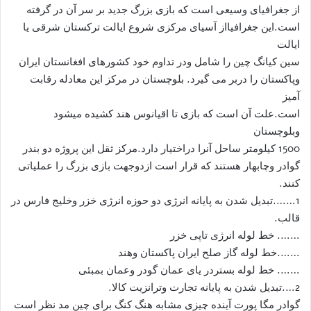
از جغرافیای وسیعی است که بازی بزرگ جدید بر سر آن در گرفته
است.این جغرافیااز آسیای مرکزی شروع ایالت ترکستان شرقی یا
ایالت
سین کیانگ چین را شامل ودر تداوم خود کشورهای افغانستان ایران
وپاکستان را دربر می گیرد. بلوچستان در مرکز این معادله رقابت
آمیز
است.علت آن است که بازی تا اقیانوس هند کشیده میشود
وبلوچستان
1500 کیلومتر ساحل آنرا دراختیار دارد.مرکز ثقل این پروژه دو بندر
گوادر وچابهار هستند که قرار است ازدوجهت بازی بزرگ را عملیاتی
کنند.
1…….تبدیل شدن به پایانه انرژی دو حوزه انرژی خزر وخلیج فارس در
قالب.
……. خط لوله انرژی تاپی خزر
…….خط لوله گاز صلح ایران پاکستان وهند
……. خط لوله بستردر یای عمان گودر وعمان بمبئی
2….تبدیل شدن به پایانه تجارت وترانزیت کالا.
گوادر مگا پورت آینده چیزی مشابه هنگ کنگ برای چین مد نظر است