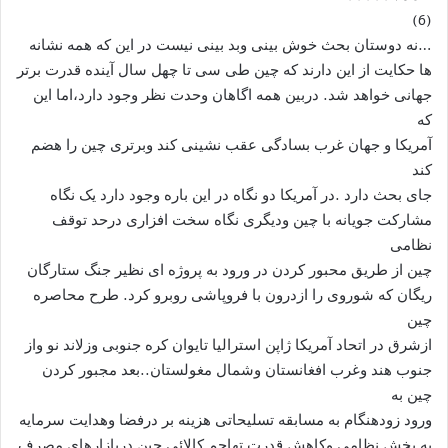
(6)
…نه دوستان بحث خوش بینی وبد بینی نیست در این که همه نشانه
ها حکایت از این دارند که چین طی سی تا چهل سال آینده قدرت برتر
جهانی خواهد شد. دربین همه اگاهان وحدت نظر وجود دارد،اما این
که
آمریکا و جهان غرب بسادگی عقب نشینی کند وبرتری چین را هضم
کند
جای بحث دارد .در آمریکا دو نگاه در این باره وجود دارد یک نگاه
مشارکت جویانه با چین ودیگری نگاه سخت افزاری درحد توقف
نظامی
چین از طریق محبور کردن در ورود به پروژه ای نظیر جنگ ستارگان
ریگان که شوروی را ازدرون با فروپاشی روبرو کرد. طرح محاصره
چین
ازشرق در اتحاد آمریکا ژاپن استرالیا تایوان کره جنوبی وزلاند نو واز
جنوب هند وغرب افغانستان وشمال مغولستان..بعد مجبور کردن
چین به
ورود زودهنگام به مسابقه تسلیحاتی هزینه بر درفضا وهدایت سرمایه
به بخش نظامی وکاهش قدرت تهاجم کالائی چین دربازارهای مصرف