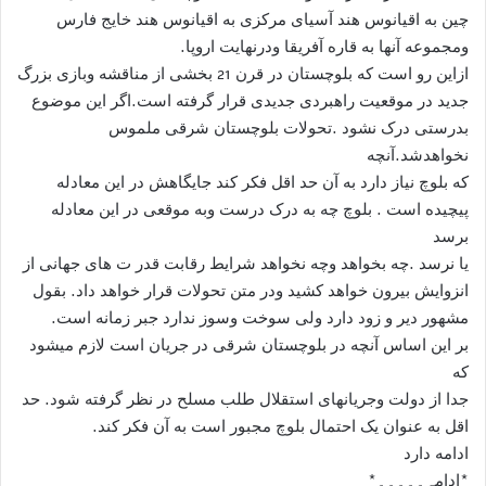
چین به اقیانوس هند آسیای مرکزی به اقیانوس هند خایج فارس
ومجموعه آنها به قاره آفریقا ودرنهایت اروپا.
ازاین رو است که بلوچستان در قرن 21 بخشی از مناقشه وبازی بزرگ
جدید در موقعیت راهبردی جدیدی قرار گرفته است.اگر این موضوع
بدرستی درک نشود .تحولات بلوچستان شرقی ملموس
نخواهدشد.آنچه
که بلوچ نیاز دارد به آن حد اقل فکر کند جایگاهش در این معادله
پیچیده است . بلوچ چه به درک درست وبه موقعی در این معادله
برسد
یا نرسد .چه بخواهد وچه نخواهد شرایط رقابت قدر ت های جهانی از
انزوایش بیرون خواهد کشید ودر متن تحولات قرار خواهد داد. بقول
مشهور دیر و زود دارد ولی سوخت وسوز ندارد جبر زمانه است.
بر این اساس آنچه در بلوچستان شرقی در جریان است لازم میشود
که
جدا از دولت وجریانهای استقلال طلب مسلح در نظر گرفته شود. حد
اقل به عنوان یک احتمال بلوچ مجبور است به آن فکر کند.
ادامه دارد
*ادامہ۔۔۔۔۔*