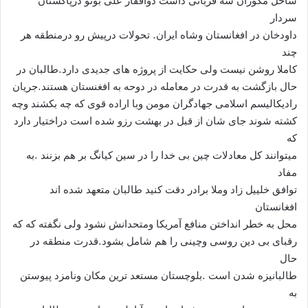
ساحل مکوران سه قربانی داشت ذوافقار علی بوتو درپاکستان
سردار
داودخان در افغانستان وشاه ایران. تحولات درپیش رو درمنطقه هر
چند
کاملا روشن نیست ولی حکایت از پروژه های جدیدی دارد.طالبان در
حال بازگشت به قدرت در معامله در دوحه به افغنستان هستند.جریان
رادیکالیسم اسلامی جهادگران مومن وبا اراده قوی که چه بکشند وچه
کشته شوند جای شان از قبل در بهشت رزو شده است دراختیار دارد
که
میتوانند کل معادلات چین بی خدا را در سین کیانگ بر هم بزنند .به
مفاد
توافق خلییل زاد وملا برادر دقت کنید طالبان متعهد شده اند
افغانستان
محل به خطر انداختن منافع آمریکا ومتحدانش نشود ولی نگفته که که
رقبای بی دین روسی وچینی را هم شامل بشود.قدرت منطقه در
حال
طالبانیزه شدن است .بلوچستان مستعد ترین مکان ونامزد پیوستن
به