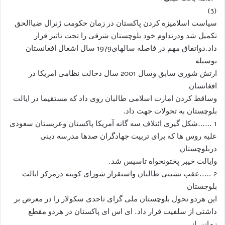
(3)
سیاست اسلامیزه کردن پاکستان در زمان حکومت ژنرال ضیاالحق
تکمیل شد ودرتداوم خود بلوچستان شرقی را تحت تاثیر قرار
داد.دواتفاق مهم در فاصله سالهای1979 سال اشغال افغانستان
بوسیله
ارتش شوری سابق وسال 2001 سال دخالت نظامی امریکا در
افغانسان
وساقط کردن امارت اسلامی طالبان روی داد که مستقیما در ایالت
بلوچستان به تحولات جهت داد.
1 ……شکل گیری ائتلاف سه گانه آمریکا پاکستان وعربستان سعودی
علیه روس ها که برای تربیت جهادگران صدها مدرسه دینی
دربلوچستان
وایالت خیبر پختونخواه تاسیس شد.
2 …..عقب نشینی طالبان واستقرار شورای کویته درمرکز ایالت
بلوچستان
این هردو تحول بلوچستان ملی گرای تاحدی سکولار را در معرض بر
داشتی از سلفیت قرار داد. ای اس ای پاکستان در هردو مقطع
زمانی از