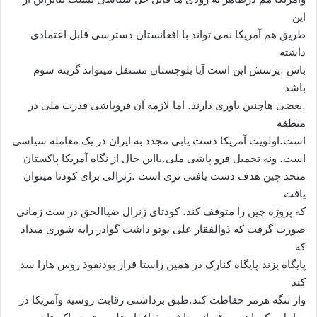
این
طریق هم آمریکا نمی تواند با افغانستان دسترسی قابل اعتمادی
داشته
باش .پرسش این است آیا بلوچستان مستقل میتواند گزینه سوم
باشد
.بعضی هاچنین باوری دارند. اما لازمه آن فروپاشی قدرت ملی در
منطقه
است.اولویت آمریکا دست یابی مجدد به ایران در یک معامله سیاسی
است. ونه تحمیل فرو پاشی ملی.بااین حال از نگاه آمریکا پاکستان
متحد چین هدف دست یافتی تری است .ژنرالی برای کودتا میتوان
یافت
که پروژه چین را متوقف کند. کودتای ژنرال ضیاالحق در ست زمانی
صورت گرفت که ذوالفقار علی بوتو داشت گوادر رابه شوری میداد
که
پایگاه بزند.پایگاه کنارک در همین راستا قرار بودنفوذ روس هارا سد
کند
واز تنگه هرمز حفاظت کند.طبق برداشتی رقابت روسیه وآمریکا در