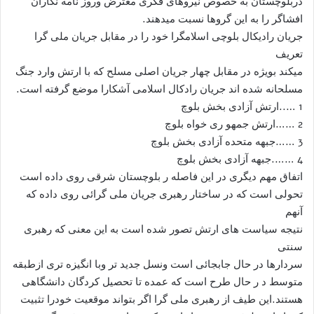
دربلوچستان به خصوص نیروهای فکری معترض وروز نامه نگاران
افشاگر را به این گروها نسبت میدهند.
جریان رادیکال بلوچی اسلامگرا خود را در مقابل جریان ملی گرا
تعریف
میکند بویژه در مقابل چهار جریان اصلی مسلح که با ارتش وارد جنگ
مسلحانه شده اند جریان رادکال اسلامی آشکارا موضع گرفته است.
1 …..ارتش آزادی بخش بلوچ
2 ……ارتش جمهو ری خواه بلوچ
3 ……جبهه متحده آزادی بخش بلوچ
4 …….جبهه آزادی بخش بلوچ
اتفاق مهم دیگری در این فاصله ر بلوچستان شرقی روی داده است
تحولی است که در ساختار رهبری جریان ملی گرائی روی داده که
آنهم
نتیجه سیاست های ارتش تصور شده است به این معنی که رهبری
سنتی
سردارها در حال جابجائی است ونسل جدید تر وبا انگیزه تری ازطبقه
متوسط د ر حال طرح است که عمده تا تحصیل کردگان دانشگاهی
هستند.این طیف از رهبری ملی گرا اگر بتواند موقعیت خودرا تثبیت