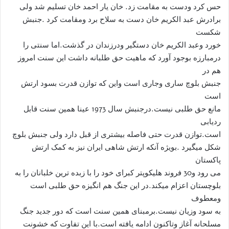
حس کرد ودست به مقامت زد. خان یار احمد خان تسلیم شد ولی
برادرش عبد الکریم خان دست به سلاح برد ومقامت کرد .جنبش
شکست
خورد وعبد الکریم خان دستگیر ودرزندان در گذشت.اما سنتی را
درمبارزه بوجود آورد که ماهیت حق طلبانه داشت این سنت امروز
هم در
جنبش بلوچ ساری وجاری است واین که توازن قدرت بسود ارتش
است
مانع حق طلبی نیست.درجنبش سال 1973 عینا همین سنت قابل
ردیابی
است.توازن قدرت حتی فاصله بیشتری از قبل دارد ولی جنبش بلوچ
شکل میگیرد .بویژه آنکه ارتش شاهی ایران نیز به کمک ارتش
پاکستان
می رود و30 فروند هلیکوپتر کبرای خود را با زبده ترین خلبانان را به
بلوچستان اعزام میکند.در این جنگ هم انگیزه حق طلبی است
ومعطوف
به سود وزیان نیست.برمبنای همین سنت است که دور جدید جنگ
مسلحانه آغاز وتاکنون ادامه یافته است.با این تفاوت که خشونت