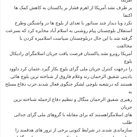
بر طرف نشد.آمریکا از اهرم فشار بر پاکستان به کاهش کمک ها
اکتفا
نکرد وبا دیدار چند سناتور با تعدای از بلوچ ها در واشنگتن وطرح
استقلال بلوچستان پیام روشنی به اسلام آباد مخابره کرد که بسرعت
گرفته شد.با این حال دربلوچستان سیاست اسلامیزه کردن با
مخالفت
آمریکا روبرو نشد.پاکستان فرصت یافت جریان اسلامگرای رادیکال
بلوچ
را درجهت کنترل جریان ملی گرای بلوچ بکار گیرد.عثمان کرد داوود
بادینی شفیق الرحمان رند وغلام فاروق از شناخته ترین بلوچ هائی
هستند که درشعبه بلوچی لشکر جنگوی فعال شدند.حزب دفاع مسلح
به
رهبری شفیق الرحمان منگال و تنظیم دفاع ازجمله شناخته ترین
جریان
های اسلامگراهستند که برای مقابله با گروهای ملی گرای جدائی
طلب
سازماندی شدند.در شرایط کنونی برخی از ترور های هدفمند را