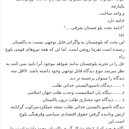
یکپارچه
و واحد ساخت.
ادامه دارد
*ادامه بحث بلو چستان شرقی….*
(9)
این بحث که بلوچستان به واگرائی قابل توجهی نسبت به پاکستان
رسیده است تقریبا روشن است. اما این که همه نیروهای قومی بلوچ
راه
حل را در تجزیه بلوچستان بدانند شواهد موجود آنرا تایید نمی کنند.به
نظر میرسد تنوع دیدگاه قابل توجهی وجود داشته باشد. لااقل سه
دیدگاه را میتوان برجسته تر دید.
1 …….دیدگاه ناسیونالیستی جدائی طلب.
2……..دیگاه پان اسلامیست وحدت طلب جهان اسلامی
3 ……دیدگاه خود مختاری طلب درون پاکستان.
دیدگاه ناسیو نالیستی جدائی طلب نتیجه عملکردسرکوب گرایاینه
ارتش ونادیده گرفتن حقوق اقتصادی سیاسی وفرهنگی بلوچ
است.این
نگاه هرچند که از 1947 وشکل گیری پاکستان وجود داشته است.ولی