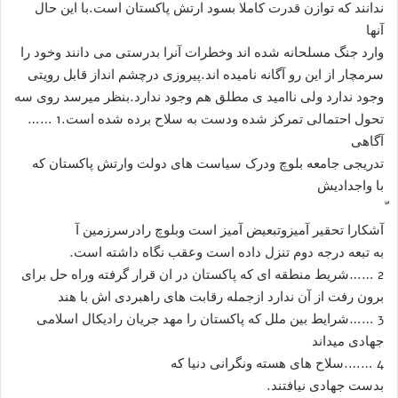
ندانند که توازن قدرت کاملا بسود ارتش پاکستان است.با این حال
آنها
وارد جنگ مسلحانه شده اند وخطرات آنرا بدرستی می دانند وخود را
سرمچار از این رو آگانه نامیده اند.پیروزی درچشم انداز قابل رویتی
وجود ندارد ولی ناامید ی مطلق هم وجود ندارد.بنظر میرسد روی سه
تحول احتمالی تمرکز شده ودست به سلاح برده شده است.1 ……
آگاهی
تدریجی جامعه بلوچ ودرک سیاست های دولت وارتش پاکستان که
با واجدادیش
آشکارا تحقیر آمیزوتبعیض آمیز است وبلوچ رادرسرزمین آ
به تبعه درجه دوم تنزل داده است وعقب نگاه داشته است.
2 ……شریط منطقه ای که پاکستان در ان قرار گرفته وراه حل برای
برون رفت از آن ندارد ازجمله رقابت های راهبردی اش با هند
3 ……شرایط بین ملل که پاکستان را مهد جریان رادیکال اسلامی
جهادی میداند
4 …….سلاح های هسته ونگرانی دنیا که
بدست جهادی نیافتند.