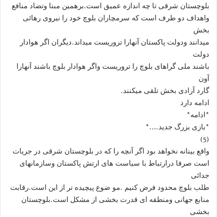
بلوچستان شرقی تا چه اندازه عمیق است.برهمین مبنا وتضاد منافع
واهداف دو طرف است که سرمچاران بلوچ خود را نیروی رهائی
بخش
میدانند ودولت پاکستان آنهارا تروریست میداند.دیگران اگر هوادار
دولت
باشند ملی گراهای بلوچ را تروریست واگر هوادار بلوچ باشند آنهارا
آون
گارد آزادی بخش تلقی میکنند.
ادامه دارد
*ادامه*
*بازی بزرگ جدید….*
(5)
واقع بینانه نخواهد بود اگر آنچه را که در بلوچستان شرقی در جریات
است صرفا درارتباط با سیاست های ارتش پاکستان وسازمانهای
جدائی
طلب بلوچ محدود فرض کنیم .مو ضوع پیچیده تر از این است.رقابت
منابع جهانی ومنطقه ای قدرت بخشی از مشکل است.بلوچستان
بخشی