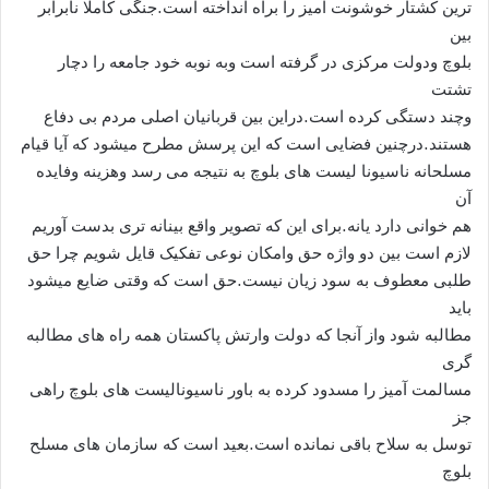
ترین کشتار خوشونت آمیز را براه انداخته است.جنگی کاملا نابرابر
بین
بلوچ ودولت مرکزی در گرفته است وبه نوبه خود جامعه را دچار
تشتت
وچند دستگی کرده است.دراین بین قربانیان اصلی مردم بی دفاع
هستند.درچنین فضایی است که این پرسش مطرح میشود که آیا قیام
مسلحانه ناسیونا لیست های بلوچ به نتیجه می رسد وهزینه وفایده
آن
هم خوانی دارد یانه.برای این که تصویر واقع بینانه تری بدست آوریم
لازم است بین دو واژه حق وامکان نوعی تفکیک قایل شویم چرا حق
طلبی معطوف به سود زیان نیست.حق است که وقتی ضایع میشود
باید
مطالبه شود واز آنجا که دولت وارتش پاکستان همه راه های مطالبه
گری
مسالمت آمیز را مسدود کرده به باور ناسیونالیست های بلوچ راهی
جز
توسل به سلاح باقی نمانده است.بعید است که سازمان های مسلح
بلوچ