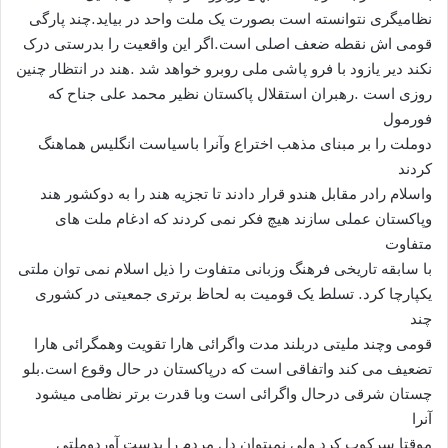
نظامیگری نتوانسته است بصورت یک ملت واحد در بیاید.چند پارگی
قومی اش نقطه ضعف اصلی است.اگر این واقعیت را بدرستی درک
نکند دیر یازود با فرو پاشی ملی روبرو خواهد شد .هند در انتظار چنین
روزی است .رهبران استقلال پاکستان نظیر محمد علی جناح که
فورمول
دوملت را بر مبنای مذهب اختراع وآنرا باسیاست انگلیس هماهنگ
کردند
واسلام رادر مقابل هندو قرار دادند تا تجزیه هند را به دوکشور هند
وپاکستان عملی سازند هیچ فکر نمی کردند که ادغام ملت های
متفاوت
با سابقه تاریخی فرهنگ وزبانی متفاوت را ذیل اسلام نمی توان ملتی
یکپارچا کرد. تسلط یک قومیت به لحاظ برتری جمعیتی در کشوری
چند
قومی وچند ملیتی دربلند مدت واگرائی هارا تقویت وهمگرائی هارا
تضعیف می کند واتفاقی است که درپاکستان در حال وقوع است.بلو
چستان شرقی درحال واگرائی است وبا قدرت برتر نظامی میشود
آنرا
موقتا سرکوب کرد ولی نمیتوان دل مردم را بدست آوردوملتی