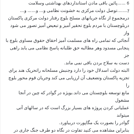
6 ……پائین باقی مادن استانداردهای بهداشتی وسلامت
7…….توصل دولت مرکزی به خشونت نظامی و… و…… و…
درمجموع از نگاه جریانهای مسلح بلوچ رفتار دولت مرکزی پاکستان
دربلوچستان با مردم بلوچ تحقیر آمیز و تبعیض آمیز تصور می شود
واز
آنجائی که تمامی راه های مسلمت آمیز احقاق حقوق مساوی بلوچ با
پنجابی مسدود وهر مطالبه حق طلبانه پاسخ نظامی می یابد راهی
جز
دست به سلاح بردن باقی نمی ماند.
البته دولت اسدلال خود را دارد وجنبش مسلحانه راتحریک هند برای
تجزیه پاکستان وتضعیف آن ارزیابی می کند وجریان قوم محور بلوچ
را
مانع توسعه بلوچستان می داند.بویژه در گوادر که چین در آنجا
مشغول
عملیاتی کردن پروژه های بسیار بزرگ است که در سالهای آتی
میتواند
گوادر را بصورت یک مگاپورت دربیاورد.
بنابراین مشاهده می کنید تفاوت در نگاه دو طرف جنگ جاری در