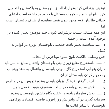
را
توقیف وزندانی کرد وقراردادالحاق بلوچستان به پاکستان را تحمیل
کرد.بنابراین 8 ماه حکومت مستقل بلوچ وجود داشته است.ادعای
جدائی طالبان قوم محور بلوچ نقض معاهده از طرف پاکستان است.
اما
این همه مشکل نیست درشرایط کنونی چند موضوع تعیین کننده تر
بوجود آمده است.از جمله
1 …….سیاست تغییر بافت جمعیتی بلوچستان بویژه در گوادر به
کمک
چین وسلب مالکیت بلوچ بسود مهاجرین از پنجاب
2 ……..استخراج منابع زیر زمینی بلوچستان وانتقال منابع به سرمایه
داران پنجابی استخراج گاز سوئی بلوچسان وانتقال به سند وپنجاب
ومحروم کردن بلوچستان از آن
3…….نادیده گرفتن فرهنگ وزبان بلوچی وعدم تدریس آن در مدارس
4 ……تلاش سازمان یافته در سلب وتضعیف هویت قومی بلوچ
5 …… تلاش سازمان یافته در عقب نگاه داشتن بلوچستان وعدم
سرمایه گذری در آن وافزایش روز افزون فاصله اقتصادی ورفاهی
بلوچستان با سایر ایالت ها