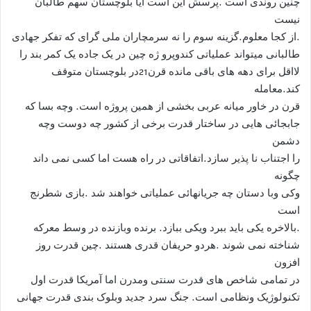
چنین روندی است .پرسش این است آیا بلوچستان سهم طالبان
نیست
.از کجا معلوم.گزینه سوم را نه سرمچاران ملی گرای که تفکر جهادی
طالبانی میتواند عملیاتی کندوپرو ژه چین در یک جاده یک کمر بند را
لااقل برای دهه های باقی مانده قرن21در بلوچستان متوقف
کند.معامله
قرن در خاور میانه عربی بخشی از همین پروژه است. وچه بسا که
جابجائی هایی در ساختار قدرت برخی از کشور چه دوست وچه
دشمن
را اجتناب نا پذیر سازد.اتفاقاتی در راه هست اما کسی نمی داند
چگونه
وکی وبا دستان چه جریانهائی عملیاتی خواهند شد .بازی شطرنج
است
.بالاخره یکی باید ببرد ویکی ببازد. برنده وبازنده در وسط معرکه
شناخته نمی شوند .هردو حریفان قدری هستند .چین قدرت روز
افزون
در تمامی شاخص های قدرت سنتی ومدرن اما آمریکا قدرت اول
تکنولوژیک ونظامی است. جنگ سرد جدید وبلوک بندی قدرت جهانی