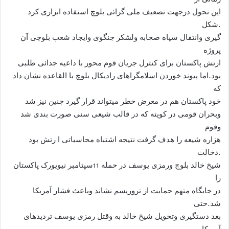
این تحول درجهت تضعیف ملی گرائی بلوچ استفاده ابزاری کرد
.شکل
گیری وانتقال سپاه صحابه ولشکر جنگوی وایجاد شعب بلوچی آن
پروژه
ارتش پاکستان برای کنترل جریان قوم محور با داعیه جدائی طلبی
بود.اما پیوند خوردن اسلامگراهای رادیکال بلوچ با القاعده نشان داد
که
خود پاکستان هم در معرض خطر میتواند قرار گیرد چنین نیز شد
وبحران قومی در کویته که در قالب شیعی سنی صورت بندی شد
وقوم
هزاره شیعه را هدف گرفت نتیجه اشتباه محاسباتی ا رتش بود
.دخالت
شیخ خالد بلوچ ورمزی یوسف در حمله 11سپتامبر نیویورک پاکستان
را
در جایگاه متهم حمایت از تروریسم نشاند وباعث فشار آمریکا
شد.حتی
بعد دستگیری وتحویل شیخ خالد به وقتل رمزی یوسف تردیدهای
آمریکا