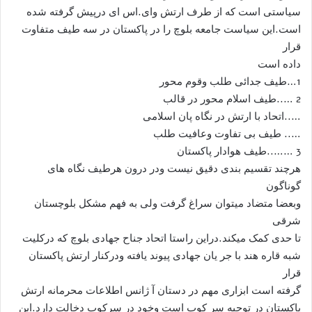
سیاستی است که از طرف ارتش وای.اس ای درپیش گرفته شده
است.این سیاست جامعه بلوچ را در پاکستان در سه طیف متفاوت
قرار
داده است
1…طیف جدائی طلب وقوم محور
2 …..طیف اسلام محور در قالب
…..اتحاد با ارتش در نگاه پان اسلامی
….. طیف بی تفاوت وعافیت طلب
3 ……..طیف هوادار پاکستان
هرچند تقسیم بندی دقیق نیست ودر درون هرطیف نگاه های
گوناگون
وبعضا متضاد میتوان سراغ گرفت ولی به فهم مشکل بلوچستان
شرقی
تا حدی کمک میکند.دراین راستا اتحاد جناح جهادی بلوچ که درکلیت
شبه قاره هند با جر یان جهادی پیوند یافته ودرکنار ارتش پاکستان
قرار
گرفته است ابزاری مهم در دستان آ ژانس اطلاعات محرمانه ارتش
پاکستان در توجیه سر کوب است وخود در سرکوب دخالت دارد.این