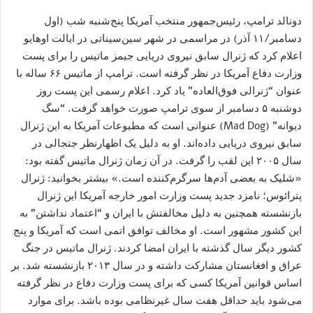
دونالد ترامپ، رئیس‌جمهور منتخب آمریکا پنج‌شنبه شب (اول
دسامبر/۱۱ آذر) در مراسمی در شهر سین‌سیناتی در ایالت اوهایو
اعلام کرد که ژنرال سابق نیروی دریایی جیمز ماتیس را برای پست
وزارت دفاع آمریکا در نظر گرفته است. ترامپ از ماتیس ۶۶ ساله با
عنوان “ژنرالی فوق‌العاده” یاد کرد. اعلام رسمی این پست روز
دوشنبه ۵ دسامبر از سوی ترامپ صورت خواهد گرفت. “سگ
دیوانه” (Mad Dog) عنوانی است که مطبوعات آمریکا به این ژنرال
سابق نیروی دریایی داده‌اند. او به دلیل یک اظهارنظر جنجالی در
سال ۲۰۰۵ این لقب را گرفت. در آن زمان ژنرال ماتیس گفته بود:
«شلیک به بعضی آدم‌ها سرگرم‌کننده است.» بیشتر بخوانید: ژنرال
پترائوس؛ نامزد جدید پست وزارت امور خارجه آمریکا این ژنرال
بازنشسته همچنین به دلیل مخالفتش با ایران و “اعتماد نداشتن” به
این کشور مشهور است. او مخالف توافق اتمی ‌است که آمریکا و پنج
کشور دیگر سال گذشته با ایران امضا کردند. ژنرال ماتیس در جنگ
عراق و افغانستان مشارکت داشته و در سال ۲۰۱۳ بازنشسته شد. بر
اساس قوانین آمریکا کسی که برای پست وزارت دفاع در نظر گرفته
می‌شود باید حداقل هفت سال غیرنظامی بوده باشد. برای موارد