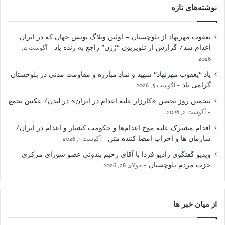
نوشته‌های تازه
یعقوب مهرنهاد از بلوچستان – اولین وبلاگ نویس جهان که در ایران
اعدام شد/ گزارش از تلویزیون “رُژن” راجع به زنده یاد
آگوست 4,
2026
یاد “یعقوب مهرنهاد” شهید و نمادِ مبارزه و مقاومت مدنی در بلوچستان
گرامی باد
آگوست 3, 2026
پنجمین روز تحصن «کارزار علیه اعدام در ایران» در لندن/ عکس تجمع
آگوست 2, 2026
اقدام مشترک علیه موج اعدام‌ها و حکومت کشتار و اعدام در ایران/
سازمان ها و احزاب امضا کننده متن
آگوست 1, 2026
ویدیو گفتگوی رادیو فردا با آقای رحیم بندوئی عضو شورای مرکزی
حزب مردم بلوچستان
جولای 28, 2026
از میان خبر ها