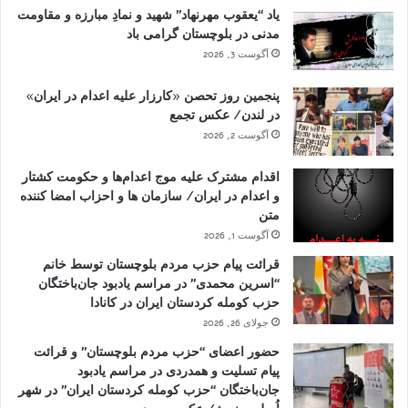
یاد “یعقوب مهرنهاد” شهید و نمادِ مبارزه و مقاومت
مدنی در بلوچستان گرامی باد
آگوست 3, 2026
پنجمین روز تحصن «کارزار علیه اعدام در ایران»
در لندن/ عکس تجمع
آگوست 2, 2026
اقدام مشترک علیه موج اعدام‌ها و حکومت کشتار
و اعدام در ایران/ سازمان ها و احزاب امضا کننده
متن
آگوست 1, 2026
قرائت پیام حزب مردم بلوچستان توسط خانم
“اسرین محمدی” در مراسم یادبود جان‌باختگان
حزب کومله کردستان ایران در کانادا
جولای 26, 2026
حضور اعضای “حزب مردم بلوچستان” و قرائت
پیام تسلیت و همدردی در مراسم یادبود
جان‌باختگان “حزب کومله کردستان ایران” در شهر