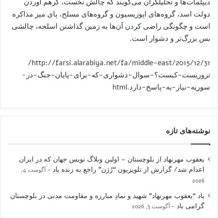
دیپلمات‌ها و تحلیلگران می‌گویند که چالش نخست، گرهم آوردن
دولت اسد، گروه‌های اپوزیسیون و گروه‌های مسلح، پای میز مذاکره
است و چگونگی راضی کردن آن‌ها به زمین گذاشتن اسلحه، چالشی
بس بزرگ‌تر و دشوار است.
http://farsi.alarabiya.net/fa/middle-east/2015/12/31/
تروریست-کیست؟-سوال-دشواری-که-برای-پایان-جنگ-در-
سوریه-نیاز-به-پاسخ-دارد.html
نوشته‌های تازه
یعقوب مهرنهاد از بلوچستان – اولین وبلاگ نویس جهان که در ایران
اعدام شد/ گزارش از تلویزیون “رُژن” راجع به زنده یاد
آگوست 4,
2026
یاد “یعقوب مهرنهاد” شهید و نمادِ مبارزه و مقاومت مدنی در بلوچستان
گرامی باد
آگوست 3, 2026