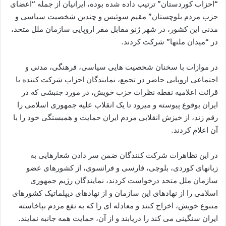
“احزاب کوردستان” ترتیب داده شده بوده، ایرانیان از جمله “اعضای
حزب مردم بلوچستان” مقیم سوئیس و چندین شخصیت سیاسی و
مدنی این کشور، در شهر ژنو مقابل مقر اروپایی سازمان ملل متحد،
در “میدان ملتها” شرکت کردند.
در موازات با سخنان شخصیت هایی سیاسی، فرهنگی، مدنی و
اجتماعی اروپایی حاضر در تجمع، نمایندگان احزاب شرکت کننده با
قرائت اعلامیه نقطه نظرات حزب خویش، در مورد جنبشی که در
ایران بوقوع پیوسته و میرود تا یک انقلاب علیه جمهوری اسلامی را
رقم زند، از خیزش انقلابی مردم ایران حمایت و همبستگی خود را با
آن اعلام کردند.
در این تظاهرات شرکت کنندگان ضمن سر دادن شعارهایی به
زبانهای کوردی، بلوچی، فارسی و فرانسوی، از کشورهای عضو
سازمان ملل متحد درخواست کردند، نمایندگان رژیم جمهوری
اسلامی را از نهادهای این سازمان و از نهادهای دیپلماتیک کشورهای
متبوع خویش، اخراج کنند و معادله ای را که به نفع مردم بپاخاسته
ایران سنگینی می کند را دریابند و از آن، حمایت همه جانبه نمایند.