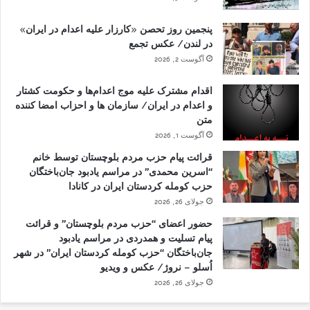
پنجمین روز تحصن «کارزار علیه اعدام در ایران»
در لندن/ عکس تجمع
آگوست 2, 2026
اقدام مشترک علیه موج اعدام‌ها و حکومت کشتار
و اعدام در ایران/ سازمان ها و احزاب امضا کننده
متن
آگوست 1, 2026
قرائت پیام حزب مردم بلوچستان توسط خانم
“اسرین محمدی” در مراسم یادبود جان‌باختگان
حزب کومله کردستان ایران در کانادا
جولای 26, 2026
حضور اعضای “حزب مردم بلوچستان” و قرائت
پیام تسلیت و همدردی در مراسم یادبود
جان‌باختگان “حزب کومله کردستان ایران” در شهر
اُسلو – نروژ/ عکس و ویدیو
جولای 26, 2026