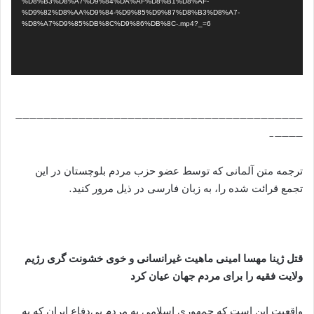
%D8%B3%D8%A7%D9%84%DA%AF%D8%B1%D8%AF-
%D9%82%D8%AA%D9%84-%D9%85%D9%87%D8%B3%D8%A7-
%D8%A7%D9%85%DB%8C%D9%86%DB%8C-.mp4?_=6
—————————————————————————————————————————
————-
ترجمه متن آلمانی که توسط عضو حزب مردم بلوچستان در این
تجمع قرائت شده را، به زبان فارسی در ذیل مرور کنید.
قتل ژینا مهسا امینی ماهیت غیرانسانی و خوی خشونت گری رژیم
ولایت فقیه را برای مردم جهان عیان کرد
واقعیت این است که جمهوری اسلامی به مردم بی‌دفاع ایران که به