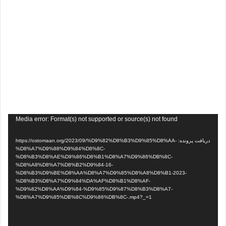
نمایشگر
Media error: Format(s) not supported or source(s) not found
ویدیو
دریافت پرونده: https://ostomaan.org/2023/09/%D9%82%D8%B3%D9%85%D8%AA-
%D8%A7%D9%88%D9%84%D8%8C-
%D8%B3%D8%AE%D9%86%D8%B1%D8%A7%D9%86%DB%8C-
%D8%A8%D8%A7%D8%B2%D9%84-16-
%D8%B3%D9%BE%D8%AA%D8%A7%D9%85%D8%A8%D8%B1-2023-
%D8%B3%D8%A7%D9%84%DA%AF%D8%B1%D8%AF-
%D9%82%D8%AA%D9%84-%D9%85%D9%87%D8%B3%D8%A7-
%D8%A7%D9%85%DB%8C%D9%86%DB%8C-.mp4?_=1