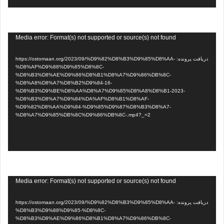
نمایشگر
Media error: Format(s) not supported or source(s) not found
ویدیو
دریافت پرونده: https://ostomaan.org/2023/09/%D9%82%D8%B3%D9%85%D8%AA-
%D8%AF%D9%88%D9%85%D8%8C-
%D8%B3%D8%AE%D9%86%D8%B1%D8%A7%D9%86%DB%8C-
%D8%A8%D8%A7%D8%B2%D9%84-16-
%D8%B3%D9%BE%D8%AA%D8%A7%D9%85%D8%A8%D8%B1-2023-
%D8%B3%D8%A7%D9%84%DA%AF%D8%B1%D8%AF-
%D9%82%D8%AA%D9%84-%D9%85%D9%87%D8%B3%D8%A7-
%D8%A7%D9%85%DB%8C%D9%86%DB%8C-.mp4?_=2
نمایشگر
Media error: Format(s) not supported or source(s) not found
ویدیو
دریافت پرونده: https://ostomaan.org/2023/09/%D9%82%D8%B3%D9%85%D8%AA-
%D8%B3%D9%88%D9%85-%D8%8C-
%D8%B3%D8%AE%D9%86%D8%B1%D8%A7%D9%86%DB%8C-