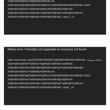
%D8%A8%D8%A7%D8%B2%D9%84-16-
%D8%B3%D9%BE%D8%AA%D8%A7%D9%85%D8%A8%D8%B1-2023-
%D8%B3%D8%A7%D9%84%DA%AF%D8%B1%D8%AF-
%D9%82%D8%AA%D9%84-%D9%85%D9%87%D8%B3%D8%A7-
%D8%A7%D9%85%DB%8C%D9%86%DB%8C-.mp4?_=3
نمایشگر
Media error: Format(s) not supported or source(s) not found
ویدیو
دریافت پرونده: https://ostomaan.org/2023/09/%D9%82%D8%B3%D9%85%D8%AA-
%DA%86%D9%87%D8%A7%D8%B1%D9%85-%D8%8C-
%D8%B3%D8%AE%D9%86%D8%B1%D8%A7%D9%86%DB%8C-
%D8%A8%D8%A7%D8%B2%D9%84-16-
%D8%B3%D9%BE%D8%AA%D8%A7%D9%85%D8%A8%D8%B1-2023-
%D8%B3%D8%A7%D9%84%DA%AF%D8%B1%D8%AF-
%D9%82%D8%AA%D9%84-%D9%85%D9%87%D8%B3%D8%A7-
%D8%A7%D9%85%DB%8C%D9%86%DB%8C-.mp4?_=4