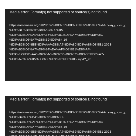
نمایشگر
Media error: Format(s) not supported or source(s) not found
ویدیو
دریافت پرونده: https://ostomaan.org/2023/09/%D9%82%D8%B3%D9%85%D8%AA-
%D9%BE%D9%86%D8%AC%D9%85-
%D8%B3%D8%AE%D9%86%D8%B1%D8%A7%D9%86%DB%8C-
%D8%A8%D8%A7%D8%B2%D9%84-16-
%D8%B3%D9%BE%D8%AA%D8%A7%D9%85%D8%A8%D8%B1-2023-
%D8%B3%D8%A7%D9%84%DA%AF%D8%B1%D8%AF-
%D9%82%D8%AA%D9%84-%D9%85%D9%87%D8%B3%D8%A7-
%D8%A7%D9%85%DB%8C%D9%86%DB%8C-.mp4?_=5
نمایشگر
Media error: Format(s) not supported or source(s) not found
ویدیو
دریافت پرونده: https://ostomaan.org/2023/09/%D9%82%D8%B3%D9%85%D8%AA-
%D8%B4%D8%B4%D9%85%D8%8C-
%D8%B3%D8%AE%D9%86%D8%B1%D8%A7%D9%86%DB%8C-
%D8%A8%D8%A7%D8%B2%D9%84-16-
%D8%B3%D9%BE%D8%AA%D8%A7%D9%85%D8%A8%D8%B1-2023-