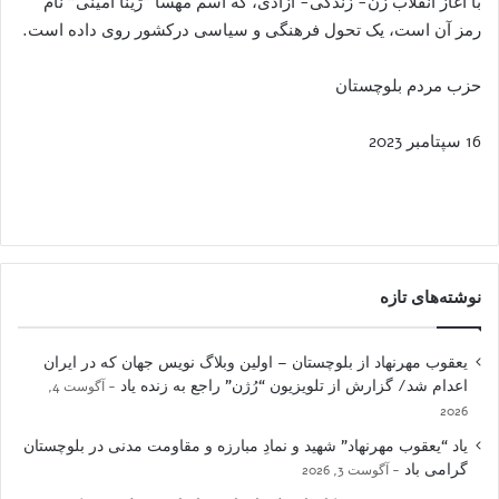
با آغاز انقلاب زن- زندگی- آزادی، که اسم مهسا “ژینا امینی” نام
رمز آن است، یک تحول فرهنگی و سیاسی درکشور روی داده است.
حزب مردم بلوچستان
16 سپتامبر 2023
نوشته‌های تازه
یعقوب مهرنهاد از بلوچستان – اولین وبلاگ نویس جهان که در ایران
اعدام شد/ گزارش از تلویزیون “رُژن” راجع به زنده یاد
آگوست 4,
2026
یاد “یعقوب مهرنهاد” شهید و نمادِ مبارزه و مقاومت مدنی در بلوچستان
گرامی باد
آگوست 3, 2026