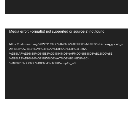
نمایشگر
Media error: Format(s) not supported or source(s) not found
ویدیو
دریافت پرونده: https://ostomaan.org/2022/11/%D8%B4%D9%86%D8%A8%D9%87-
29-%D8%A7%DA%A9%D8%AA%D8%A8%D8%B1-2022-
%D8%AF%D9%88%D8%B3%D9%84%D8%AF%D9%88%D8%B1%D9%81-
%D8%A2%D9%84%D9%85%D8%A7%D9%86-%D8%8C-
%D9%81%DB%8C%D9%84%D9%85-.mp4?_=3