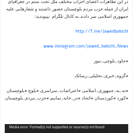
در این تظاهرات اعضای احزاب مختلف ملل تحت ستم در جغرافیای
ایران از جمله حزب مردم بلوچستان حضور داشتند و شعارهایی علیه
جمهوری اسلامی سر دادند.به کانال تلگرام بپیوندید:
http://T.me/jawedbalochi
www.instagram.com/jawed_balochi_News
#جاود_بلوچی_نیوز
#گروه_خبری_تحلیلی_رسانک
#نه_به_جمهوری_اسلامی #اعتراضات_سراسری #بلوچ #بلوچستان
#کورد #کوردستان #اتحاد #در_خانه_نمانیم #حزب_مردم_بلوچستان
نمایشگر
Media error: Format(s) not supported or source(s) not found