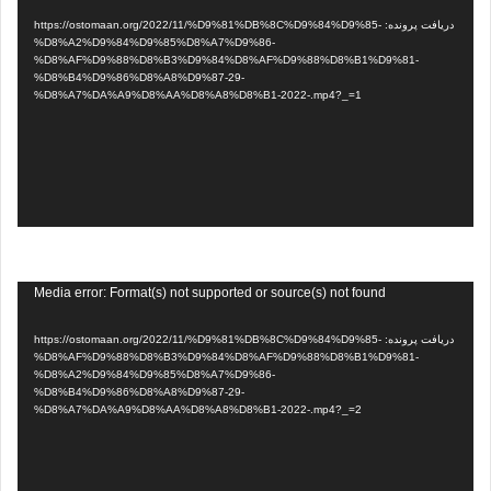
ویدیو
دریافت پرونده: https://ostomaan.org/2022/11/%D9%81%DB%8C%D9%84%D9%85-
%D8%A2%D9%84%D9%85%D8%A7%D9%86-
%D8%AF%D9%88%D8%B3%D9%84%D8%AF%D9%88%D8%B1%D9%81-
%D8%B4%D9%86%D8%A8%D9%87-29-
%D8%A7%DA%A9%D8%AA%D8%A8%D8%B1-2022-.mp4?_=1
نمایشگر
Media error: Format(s) not supported or source(s) not found
ویدیو
دریافت پرونده: https://ostomaan.org/2022/11/%D9%81%DB%8C%D9%84%D9%85-
%D8%AF%D9%88%D8%B3%D9%84%D8%AF%D9%88%D8%B1%D9%81-
%D8%A2%D9%84%D9%85%D8%A7%D9%86-
%D8%B4%D9%86%D8%A8%D9%87-29-
%D8%A7%DA%A9%D8%AA%D8%A8%D8%B1-2022-.mp4?_=2