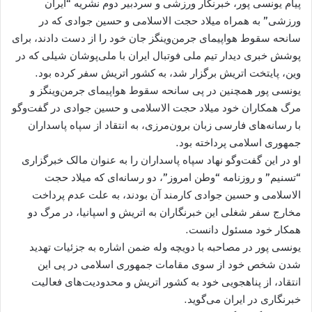
پیام یونسی پور، خبرنگار ورزشی و سردبیر دوم نشریه “ایران
ورزشی” به همراه میلاد حجت الاسلامی و حسین جوادی که در
سانحه سقوط هواپیمای جرمن‌وینگز جان خود را از دست دادند، برای
پوشش خبری دیدار تیم ملی فوتبال ایران با ملی‌پوشان شیلی که در
وین، پایتخت اتریش برگزار شد، به کشور اتریش سفر کرده بود.
یونسی پور همچنین در پی سانحه سقوط هواپیمای جرمن‌وینگز و
مرگ همکاران خود میلاد حجت الاسلامی و حسین جوادی در گفت‌و‌گو
با رسانه‌های فارسی زبان برون‌مرزی، به انتقاد از سپاه پاسداران
جمهوری اسلامی پرداخته بود.
او در این گفت‌و‌گو نهاد سپاه پاسداران را به عنوان مالک خبرگزاری
“تسنیم” و روزنامه “وطن امروز”، دو رسانه‌ای که میلاد حجت
الاسلامی و حسین جوادی کارمند آن بودند، به علت عدم پرداخت
مخارج سفر شغلی این خبرنگاران به اتریش و اسپانیا، در مرگ دو
همکار خود مسئول دانست.
یونسی پور در مصاحبه با دویچه وله ضمن اشاره به جزئیات تهدید
شدن شخص خود از سوی مقامات جمهوری اسلامی در پی این
انتقاد، از پناهجویی خود به کشور اتریش و محدودیت‌های فعالیت
خبرنگاری در ایران می‌گوید.