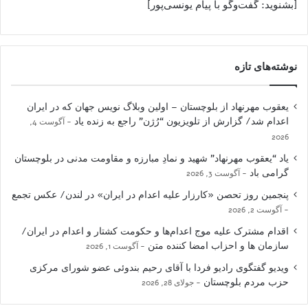
[بشنوید: گفت‌وگو با پیام یونسی‌پور]
نوشته‌های تازه
یعقوب مهرنهاد از بلوچستان – اولین وبلاگ نویس جهان که در ایران
اعدام شد/ گزارش از تلویزیون “رُژن” راجع به زنده یاد
آگوست 4,
2026
یاد “یعقوب مهرنهاد” شهید و نمادِ مبارزه و مقاومت مدنی در بلوچستان
گرامی باد
آگوست 3, 2026
پنجمین روز تحصن «کارزار علیه اعدام در ایران» در لندن/ عکس تجمع
آگوست 2, 2026
اقدام مشترک علیه موج اعدام‌ها و حکومت کشتار و اعدام در ایران/
سازمان ها و احزاب امضا کننده متن
آگوست 1, 2026
ویدیو گفتگوی رادیو فردا با آقای رحیم بندوئی عضو شورای مرکزی
حزب مردم بلوچستان
جولای 28, 2026