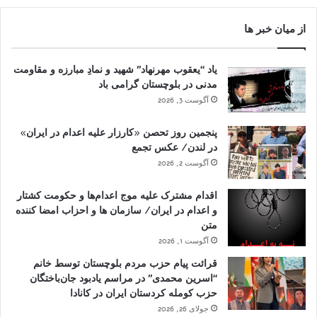
از میان خبر ها
یاد “یعقوب مهرنهاد” شهید و نمادِ مبارزه و مقاومت
مدنی در بلوچستان گرامی باد
آگوست 3, 2026
پنجمین روز تحصن «کارزار علیه اعدام در ایران»
در لندن/ عکس تجمع
آگوست 2, 2026
اقدام مشترک علیه موج اعدام‌ها و حکومت کشتار
و اعدام در ایران/ سازمان ها و احزاب امضا کننده
متن
آگوست 1, 2026
قرائت پیام حزب مردم بلوچستان توسط خانم
“اسرین محمدی” در مراسم یادبود جان‌باختگان
حزب کومله کردستان ایران در کانادا
جولای 26, 2026