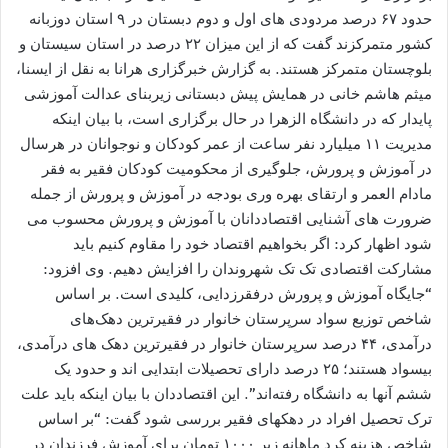
حدود ۶۷ درصد مردودی های اول و دوم دبستان در ۹ استان دوزبانه
کشور متمرکزند گفت که از این میزان ۲۲ درصد در استان سیستان و
بلوچستان متمرکز هستند. به گزارش خبرگزاری هرانا به نقل از ایسنا،
میثم هاشم خانی در همایش پیش دبستانی زیربنای عدالت آموزشی
پایدار که در دانشگاه الزهرا در حال برگزاری است، با بیان اینکه
مدیریت ۱۱ میلیارد نفر ساعت از عمر کودکان و نوجوانان در هرسال
در آموزش و پرورش، جلوگیری از محکومیت کودکان فقیر به فقر
مادام العمر و ارتقای بهره وری بودجه در آموزش و پرورش از جمله
ضرورت های آشنایی اقتصاددانان با آموزش و پرورش محسوب می
شود اظهار کرد: اگر بخواهیم اقتصاد خود را مقاوم کنیم باید
مشارکت اقتصادی تک تک شهروندان را افزایش دهیم. وی افزود:
“جایگاه آموزش و پرورش درفقرزدایی، کلیدی است. بر اساس
شاخص توزیع سواد سرپرستان خانوار در فقیرترین دهک‌های
درآمدی، ۴۴ درصد سرپرستان خانوار در فقیرترین دهک های درآمدی،
بیسواد هستند؛ ۲۵ درصد دارای تحصیلات ابتدایی اند و حدود یک
ششم آنها به دانشگاه رفته‌اند”. این اقتصاددان با بیان اینکه باید علت
ترک تحصیل افراد در دهکهای فقیر بررسی شود گفت: “بر اساس
شاخص‌ هزینه کرد ماهانه زیر ۱۰۰۰ تومان برای آموزش فرزندان در