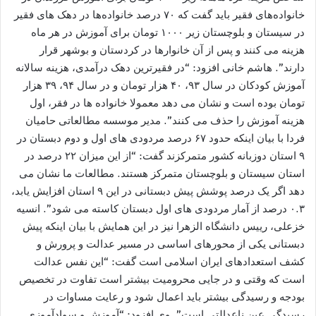
خانواده‌های فقیر باید گفت که ۷۰ درصد خانواده‌ها در دهک های فقیر
در سیستان و بلوچستان زیر ۱۰۰۰ تومان برای آموزش در هر ماه
هزینه می کنند و پس از آن خانوارها در کردستان و بوشهر قرار
دارند”. هاشم خانی افزود: “در فقیرترین دهک درآمدی، هزینه سالانه
آموزش کودکان در سال ۹۳، ۴۰ هزار تومان و در سال ۹۴، ۳۹ هزار
تومان بوده است و نشان می دهد معمولا خانواده ها در فقر، اول
هزینه آموزش را حذف می کنند”. مدیر موسسه مطالعاتی حامیان
فردا با بیان اینکه حدود ۶۷ درصد مردودی های اول و دوم دبستان در
۹ استان دوزبانه کشور متمرکزند گفت: “از این میزان ۲۲ درصد در
استان سیستان و بلوچستان متمرکز هستند. مطالعات ما نشان می
دهد اگر یک درصد پوشش پیش دبستانی در این ۹ استان افزایش یابد،
۰.۳ درصد از آمار مردودی های اول دبستان کاسته می شود”. انسیه
خزعلی، رییس دانشگاه الزهرا نیز در این همایش با بیان اینکه پیش
دبستانی یکی از محورهای اساسی در مسیر عدالت و پرورش و
کشف استعدادهای ایران اسلامی است گفت: “این نفس عدالت
است که وقتی و در جایی محرومیت بیشتر است تفاوت در تخصیص
بودجه و رسیدگی بیشتر باید اعمال شود و رعایت مساوات در
رسیدگی عین ناعدالتی است”. وی افزود: “آموزش و سوادآموزی