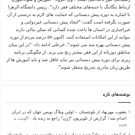
ارتباط تنگاتنگ با جنبه‌های مختلف فقر دارد”. رییس دانشگاه الزهرا
با اشاره به دوره پیش دبستانی که حمایت های لازم به درستی از آن
صورت نگرفته است گفت: “ایجاد پیش دبستانی غیردولتی و
غیراجباری در استان ها باعث شده کسانی که تمکن مالی دارند
بتوانند از این امکانات استفاده کنند. اکنون ۵۷ درصد مردم از دوره
پیش دبستانی بهره مند می شوند”. خزعلی ادامه داد: “در این میان
مناطق دوزبانه از این فقر بیشتر رنج می برند. از چگونگی برنامه
ریزی برای دوره پیش دبستانی نیز نباید غافل شد و باید آموزش ها از
طریق زبان مادری بتدریج منتقل شوند”.
نوشته‌های تازه
یعقوب مهرنهاد از بلوچستان – اولین وبلاگ نویس جهان که در ایران
اعدام شد/ گزارش از تلویزیون “رُژن” راجع به زنده یاد
آگوست 4,
2026
یاد “یعقوب مهرنهاد” شهید و نمادِ مبارزه و مقاومت مدنی در بلوچستان