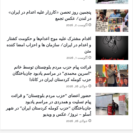
پنجمین روز تحصن «کارزار علیه اعدام در ایران»
در لندن/ عکس تجمع
آگوست 2, 2026
اقدام مشترک علیه موج اعدام‌ها و حکومت کشتار
و اعدام در ایران/ سازمان ها و احزاب امضا کننده
متن
آگوست 1, 2026
قرائت پیام حزب مردم بلوچستان توسط خانم
“اسرین محمدی” در مراسم یادبود جان‌باختگان
حزب کومله کردستان ایران در کانادا
جولای 26, 2026
حضور اعضای “حزب مردم بلوچستان” و قرائت
پیام تسلیت و همدردی در مراسم یادبود
جان‌باختگان “حزب کومله کردستان ایران” در شهر
اُسلو – نروژ/ عکس و ویدیو
جولای 26, 2026