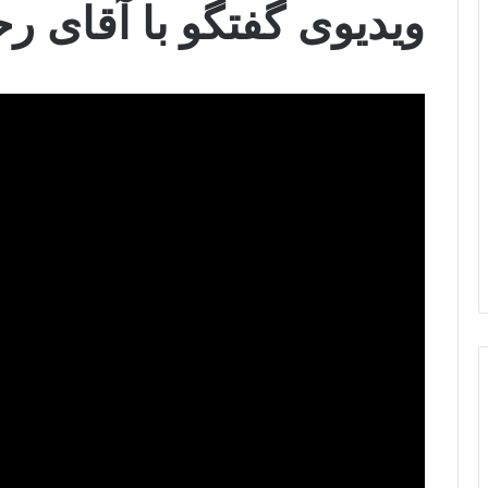
ویدیوی گفتگو با آقای رح