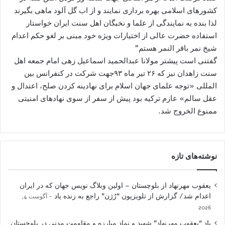
کشورهای اسلامی بهره برداری نمایند و از اب گل آلود ماهی بگیرند
لذا بنده به نمایندگی از علما و نخبگان اهل سنت ایران خواستار
استفاده حضرت عالی از اختیارات ویژه خود مبنی بر لغو حکم اعدام
شیخ نمر باقر النمر هستم”
گفتنی است پیشتر مولانا عبدالحمید اسماعیل زهی امام جمعه اهل
سنت زاهدان نیز که ۲۶ تیر ماه ۹۳جهت شرکت در کنفرانس بین
المللی «توجه علمای جهان اسلام برای نهادینه کردن صلح، اعتدال و
عقل سالم» عازم ترکیه بود پیش از سفر از سوی نهاد‌های امنیتی
ممنوع الخروج شد.
نوشته‌های تازه
یعقوب مهرنهاد از بلوچستان – اولین وبلاگ نویس جهان که در ایران
اعدام شد/ گزارش از تلویزیون “رُژن” راجع به زنده یاد
آگوست 4,
2026
یاد “یعقوب مهرنهاد” شهید و نمادِ مبارزه و مقاومت مدنی در بلوچستان