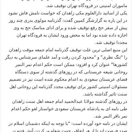
ماموران امنیتی در فرودگاه تهران توقیف شد.
یکی از اساتید دارالعلوم مکی زاهدان که خواست نامش فاش نشود
در این باره به گزارشگر کمپین گفت: گذرنامه مولوی بدری چند روز
پیش از سفر حج رفع توقیف شده و برای ادای مناسک حج به وی
اجازه داده شده بود اما به محض ورود ایشان به فرودگاه تهران
مجددا توقیف شد.
این منبع اصلی ترین علت توقیف گذرنامه امام جمعه موقت زاهدان
را “تنگ نظری” و “محدود کردن رفت و آمد علمای سرشناس به دیگر
کشورها” عنوان کرد و افزود: ممکن است حکم اعدام نمر النمر
روحانی شیعه عربستانی که در روزهای گذشته از سوی دستگاه
قضای عربستان سعودی به اعدام محکوم شده است نیز در تصمیم
مسئولان امنیتی کشور برای توقیف مجدد گذرنامه این روحانی اهل
سنت تاثیر گذاشته باشد.
در روزهای گذشته مولانا عبدالحمید امام جمعه اهل سنت زاهدان
طی نامه ای به پادشاه عربستان سعودی خواستار لغو حکم اعدام
نمر باقر النمر شد.
ایشان در نامه خود آورده است: “با توجه به اینکه دشمنان اسلام در
صدد فرصت اند تا از هر اتفاقی جهت شعله ور کردن آتش فتنه در