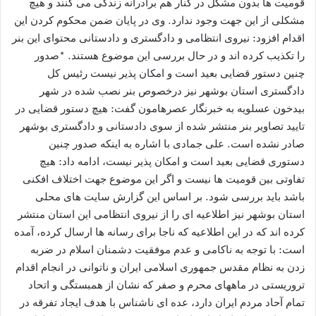
قومیت ها بدون مشکل در کنار هم برادرانه زندگی می کنند و هیچ
مشکلی از این جهت وجود ندارد. وی در پایان ضمن محکوم کردن این
اقدام افزود: نیروی انتظامی و دادگستری و دادستانی محتوای این بنر
را تکذیب کرده اند و در حال بررسی این موضوع هستند. *صدور
چنین دستور قضایی بعید است و امکان پذیر نیست رئیس کل
دادگستری استان بوشهر نیز درخصوص بنر نصب شده در شهر
بیدخون عسلویه به خبرنگار عصرهامون گفت: هیچ دستور قضایی در
تایید تصاویر بنر منتشر شده از سوی دادستانی و دادگستری بوشهر
صادر نشده است. علی جمادی با اشاره به اینکه صدور چنین
دستوری قضایی بعید است و امکان پذیر نیست، ادامه داد: هیچ
تفاوتی بین قومیت ها نیست و اگر این موضوع جهت اختلاف افکنی
باشد باید بررسی شود. بر اساس این گزارش سایت های محلی
استان بوشهر نیز اطلاعیه ای را از نیروی انتظامی این استان منتشر
کرده اند که در این اطلاعیه که ناجا برای رسانه ها ارسال کرده، آمده
است: با توجه به ناکامی و عدم موفقیت دشمنان اسلام در ضربه
زدن به نظام مقدس جمهوری اسلامی ایران و ناتوانی در انجام اقدام
تروریستی در ماههای محرم و صفر که نشان از همبستگی و اتحاد
تمام آحاد مردم ایران دارد، عده ای ناشناس با هدف ایجاد تفرقه در