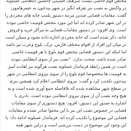
مختص قوم خاصی نیست سرهنگ حسینی جانشین انتظامی عسلویه
در واکنش به نصب بنر تفرقه انگیز در شهر بیدخون به عصرهامون
گفت: مقامات قضایی چندین مرتبه دستور پلمپ خانه های مجردی را
در این شهر صادر کرده اند اما این مورد مختص قومیت خاصی نبوده
است. وی افزود: در دستور مقامات قضایی به مراکز خرید و فروش
خانه، ذکر شده است که خانه مجردی اجاره داده نشود و ممکن است
در میان این افراد از اقوام مختلف فارس، ترک، بلوچ وعرب نیز باشد
اما اینکه این دستور قضایی مختص قوم بلوچ یا هر قومیت خاصی
صادر شده باشد، صحت ندارد. *نصب بنر از سوی انتطامی نبوده
است در همین رابطه فرماندار عسلویه نصب هرگونه بنر اهانت آمیز
به قومیت ها مخصوصا قوم بلوچ را از سوی نیروی انتظامی در شهر
بیدخون تکذیب کرد و گفت: نیروی انتظامی اعلام کرد همچین بنری
در سطح شهر مشاهده شده که بلافاصله جمع آوری شده است و به
هیچ وجه نصب آن از سوی نیروی انتظامی نبوده است. نادری با
اشاره به صدور این دستور، افزود: هیچ دستوری از سوی مقامات
قضایی در خصوص نصب این بنر با این محتوا صادر نشده و مقامات
قضایی این موضوع را تکذیب کرده اند. فرماندار عسلویه ادامه داد: با
این وجود این موضوع در دست بررسی است و دراین شهر همه