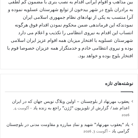
بین مذاهب و اقوام ایرانی اقدام به نصب بنری با مضمون کم لطفی
به برادران بلوچ در شهر بیدخون از توابع شهرستان عسلویه نموده و
آنرا منتسب به یکی از نهادهای نظام جمهوری اسلامی ایران
نمودندکه این فرماندهی ضمن محکوم نمودن اقدام فوق هرگونه
انتساب این اقدام به نیروی انتظامی را تکذیب و اعلام می دارد
شهرستان عسلویه با افتخار میزبان همه اقوام عزیز ایران اسلامی
بوده و نیروی انتظامی خادم و خدمتگزار همه عزیزان خصوصا قوم با
افتخار بلوچ بوده و خواهد بود.
نوشته‌های تازه
یعقوب مهرنهاد از بلوچستان – اولین وبلاگ نویس جهان که در ایران
اعدام شد/ گزارش از تلویزیون “رُژن” راجع به زنده یاد
آگوست 4,
2026
یاد “یعقوب مهرنهاد” شهید و نمادِ مبارزه و مقاومت مدنی در بلوچستان
گرامی باد
آگوست 3, 2026