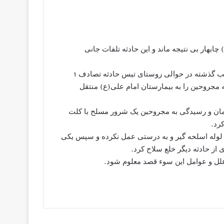
ابهار بی نتیجه ماند و این حادثه تلفات جانی
به گزارش سرویس حوادث عصر هامون به نقل از چهاربهاران، شب گذشته در حوالی روستای تیس حادثه تصادف 1
دثه مجروحین را به بیمارستان امام علی(ع) منتقل
 درمان و رسیدگی به مجروحین یک شرور مسلح با کلت
رد.
در لوله اسلحه گیر و به درستی عمل نکرده و سپس یکی
از حادثه دیگر خلع سلاح کرد.
ز علل و عوامل این سوء قصد معلوم شود.