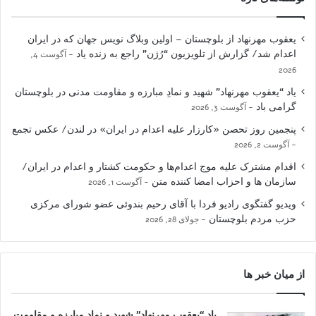
یعقوب مهرنهاد از بلوچستان – اولین وبلاگ نویس جهان که در ایران
اعدام شد/ گزارش از تلویزیون “رُژن” راجع به زنده یاد
آگوست 4,
2026
یاد “یعقوب مهرنهاد” شهید و نمادِ مبارزه و مقاومت مدنی در بلوچستان
گرامی باد
آگوست 3, 2026
پنجمین روز تحصن «کارزار علیه اعدام در ایران» در لندن/ عکس تجمع
آگوست 2, 2026
اقدام مشترک علیه موج اعدام‌ها و حکومت کشتار و اعدام در ایران/
سازمان ها و احزاب امضا کننده متن
آگوست 1, 2026
ویدیو گفتگوی رادیو فردا با آقای رحیم بندوئی عضو شورای مرکزی
حزب مردم بلوچستان
جولای 28, 2026
از میان خبر ها
یاد “یعقوب مهرنهاد” شهید و نمادِ مبارزه و مقاومت