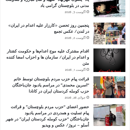
مدنی در بلوچستان گرامی باد
آگوست 3, 2026
پنجمین روز تحصن «کارزار علیه اعدام در ایران»
در لندن/ عکس تجمع
آگوست 2, 2026
اقدام مشترک علیه موج اعدام‌ها و حکومت کشتار
و اعدام در ایران/ سازمان ها و احزاب امضا کننده
متن
آگوست 1, 2026
قرائت پیام حزب مردم بلوچستان توسط خانم
“اسرین محمدی” در مراسم یادبود جان‌باختگان
حزب کومله کردستان ایران در کانادا
جولای 26, 2026
حضور اعضای “حزب مردم بلوچستان” و قرائت
پیام تسلیت و همدردی در مراسم یادبود
جان‌باختگان “حزب کومله کردستان ایران” در شهر
اُسلو – نروژ/ عکس و ویدیو