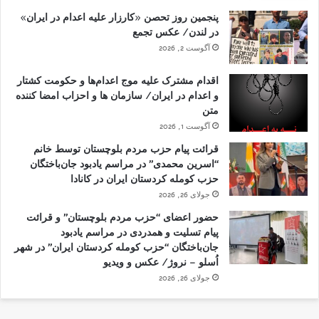
پنجمین روز تحصن «کارزار علیه اعدام در ایران»
در لندن/ عکس تجمع
آگوست 2, 2026
اقدام مشترک علیه موج اعدام‌ها و حکومت کشتار
و اعدام در ایران/ سازمان ها و احزاب امضا کننده
متن
آگوست 1, 2026
قرائت پیام حزب مردم بلوچستان توسط خانم
“اسرین محمدی” در مراسم یادبود جان‌باختگان
حزب کومله کردستان ایران در کانادا
جولای 26, 2026
حضور اعضای “حزب مردم بلوچستان” و قرائت
پیام تسلیت و همدردی در مراسم یادبود
جان‌باختگان “حزب کومله کردستان ایران” در شهر
اُسلو – نروژ/ عکس و ویدیو
جولای 26, 2026