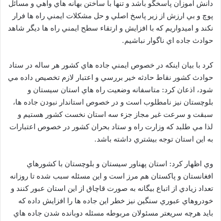
دانش آموزان پاسخگو باشد و تنها با ساختن بهانه هاي واهي و مسائل
پوچ و بي ارزش از زير پاسخ اصلي و حل مشكلات ايمني راه ها فرار
نكند و اميدواريم كه با افزايش و ارتقاء سطح ايمني راه ها ديگر شاهد
حوادث جاده اي ناگوار نباشيم.
كرد با بيان اينكه در خصوص ايمني جاده هاي كشور هر ساله در ستاد
حوادث كشور نقاط حادثه خير بررسي و اعتبار لازم تخصيص داده مي
شود، اذعان كرد: متاسفانه وضعيت راه هاي استان سيستان و
بلوچستان نيز نامطلوب است و در خصوص استاندار نبودن جاده ها،
سبقت و سرعت غير مجاز جزء سه استان نخست كشور هستيم و
لذا مي طلبد كه وزارت راه و ستاد بحران كشور در خصوص اعتبارات
به اين استان توجه بيشتري داشته باشد.
وي اظهار كرد: استان پهناور سيستان و بلوچستان با كشورهاي
افغانستان و پاكستان هم مرز است و اين مسئله سبب شده تا روزانه
تعداد زيادي از اتباع بيگانه به صورت قاچاق از اين استان عبور كنند و
خودروهاي عبوري سنگين نيز خطر اين جاده ها را افزايش داده كه
بايد هرچه سريعتر مسئولان مربوطه مسئله دوبانده شدن جاده هاي