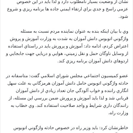
نشان از وضعيت بسيار نامطلوب دارد و لذا بايد در اين خصوص
عزمي راسخ و جدي براي ارتقاء ايمني جاده ها برنامه ريزي و شروع
شود.
وي با بيان اينكه بنده به عنوان نماينده مردم نسبت به مسئله
واژگوني اتوبوس دانش آموزان به شدت به وزارت آموزش و پروش
اعتراض كردم، ادامه داد: آموزش و پرورش بايد در راستاي استفاده
از وسايل ناوگان حمل و نقل زميني، هوايي و دريايي جهت جابجايي و
اردوهاي دانش آموزان برنامه ريزي كند.
عضو كميسيون اجتماعي مجلس شوراي اسلامي گفت: متاسفانه در
حادثه واژگوني اتوبوس حامل دانش آموزان هرمزگاني به علت سهل
انگاري راننده و خواب آلودگي جان تعداد زيادي از دانش آموزان
قرباني شد و لذا بايد آموزش و پرورش ضمن بررسي اين مسئله، از
رانندگان داري شرايط و واجد صلاحيت استفاده كند. وي خطاب به
وزارت راه،
خاطرنشان كرد: بايد وزير راه در خصوص حادثه واژگوني اتوبوس