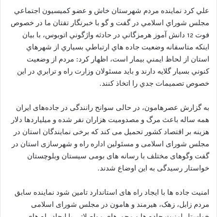
علي كرد نماينده مردم شهرستان خاش و عضو كميسيون اجتماعي
مجلس شوراي اسلامي در گفت و گو با خبرنگار تفتان ما در خصوص
فوت 12 دانش آموز هرمزگاني در حادثه واژگوني اتوبوس، با بيان
اينكه متاسفانه وضعيت جاده هاي ارتباطي بسياري از شهرهاي
استان از لحاظ ايمني بيمار است، اظهار كرد: مردم از وضعيت
كنوني بسيار گلايه دارند و بايد مسئولان وزارت راه و ترابري در اين
خصوص تصميمات جدي را اتخاذ كنند.
به گزارش عصرهامون، در حالی سوانح رانندگی در جاده‌های ایران
همه ساله باعث مرگ و مصدومیت هزاران نفر شده و میلیاردها دلار
هزینه بر اقتصاد کشور تحمیل می کند که برخی نمایندگان استان در
مجلس شورای اسلامی و مسئولین اداره راه و شهرسازی استان در
گفت وگوهای مختلف با رسانه های بومی سیستان وبلوچستان
خواستار رسیدگی به این اوضاع شدند.
امنیت جاده ها با ایجاد راه های استاندارد تامین شود نماینده سابق
مردم زابل، زهک، هیرمند و هامون در مجلس شورای اسلامی
خواستار امنیت جاده ها و محورهای مواصلاتی با ایجاد راه های