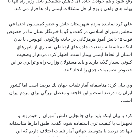
رفع شود و هم حوادث جاده ای کاهش چشمگیر یابد. وزير راه تنها با
بهانه هاي واهي و پوچ از حل مشكلات ايمني راه ها فرار مي كند.
علي كرد نماينده مردم شهرستان خاش و عضو كميسيون اجتماعي
مجلس شوراي اسلامي در گفت و گو با خبرنگار تفتان ما در خصوص
فوت 12 دانش آموز هرمزگاني در حادثه واژگوني اتوبوس، با بيان
اينكه متاسفانه وضعيت جاده هاي ارتباطي بسياري از شهرهاي
استان از لحاظ ايمني بيمار است، اظهار كرد: مردم از وضعيت
كنوني بسيار گلايه دارند و بايد مسئولان وزارت راه و ترابري در اين
خصوص تصميمات جدي را اتخاذ كنند.
وي بيان كرد: متاسفانه آمار تلفات جهان يك درصد است اما كشور
ايران 1.5 درصد است و اين فاجعه و معضل بزرگي براي مردم ايران
است.
كرد با بيان اينكه بايد براي جابجايي دانش آموزان از خودروها و
تجهيزات با كيفيت تري استفاده شود، گفت: طبق آمارها متاسفانه
تنها 50 درصد با متوسط جهاني آمار تلفات اختلاف داريم كه اين