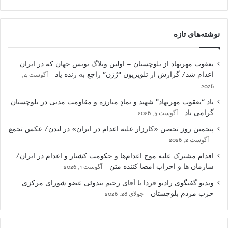
نوشته‌های تازه
یعقوب مهرنهاد از بلوچستان – اولین وبلاگ نویس جهان که در ایران
اعدام شد/ گزارش از تلویزیون “رُژن” راجع به زنده یاد
آگوست 4,
2026
یاد “یعقوب مهرنهاد” شهید و نمادِ مبارزه و مقاومت مدنی در بلوچستان
گرامی باد
آگوست 3, 2026
پنجمین روز تحصن «کارزار علیه اعدام در ایران» در لندن/ عکس تجمع
آگوست 2, 2026
اقدام مشترک علیه موج اعدام‌ها و حکومت کشتار و اعدام در ایران/
سازمان ها و احزاب امضا کننده متن
آگوست 1, 2026
ویدیو گفتگوی رادیو فردا با آقای رحیم بندوئی عضو شورای مرکزی
حزب مردم بلوچستان
جولای 28, 2026