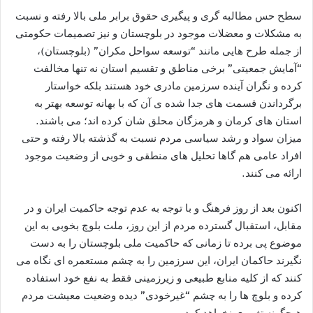
سطح حس مطالبه گری و پیگیری حقوق برابر ملی بالا رفته و نسبت
به مشکلات و معضلات موجود در بلوچستان و نیز تصمیمات حکومتی
از جمله طرح هایی مانند “توسعه سواحل مکران” (بلوچستان)،
“آمایش جمعیتی” برخی مناطق و تقسیم استان نه تنها مخالفت
کرده و نگران آینده سرزمین مادری خود هستند بلکه خواستار
برگرداندن قسمت های جدا شده ی آن که با بهانه توسعه بهتر به
استان های کرمان و هرمزگان محلق شان کرده اند؛ می باشند.
میزان سواد و رشد سیاسی مردم نسبت به گذشته بالا رفته و حتی
افراد عامی هم گاها تحلیل های منطقی و خوبی از وضعیت موجود
ارائه می کنند.
اکنون بعد از روز فرهنگ و با توجه به عدم توجه حاکمیت ایران و در
مقابل، استقبال گسترده مردم از این روز، ملت بلوچ بخوبی به این
موضوع پی برده تا زمانی که حاکمیت ملی بلوچستان را به دست
نگیرند حاکمان ایران، این سرزمین را به چشم مستعمره ای نگاه می
کنند که از کلیه منابع طبیعی و زیرزمینی فقط به نفع خود استفاده
کرده و بلوچ ها را به چشم “غیرخودی” دیده وضعیت معیشت مردم
هیچگونه تغییری نخواهد کرد.