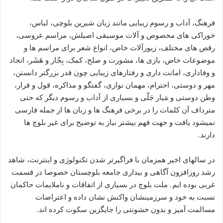
فرهنگ، آداب و رسوم زیبایی مانند زبان شیرین بلوچی، لباس،
خوراکی های مخصوص و آلات موسیقی اصیلش، مراسم عروسی،
رقص های مختلف، زیورآلات خاص، انواع شعر برای مراسم ها و
موضوعات خاص، بازی ها، مشورت و صلح، کمک، بِجّار و هَشَر، اتحاد
و وفاداری، امانت داری و رفتارهای زیبایی چون قدر بزرگتر دانستن،
مهر و دوستی، احترام، مهمان نوازی، گفتگو و مذاکره، قول و قرار،
وطن دوستی و مَیار جَلّی و بسیاری از آداب و رسوم دیگر که حتی
مترداف آن کلمات را در برخی فرهنگ ها و زبان ها از جمله فارسی
نمیشود یافت و جهت فهم بیشتر نیاز به توضیح برای غیر بلوچ ها
دارند.
در سالهای اخیر همزمان با فراگیرتر شدن تکنولوژی و اینترنت، شاهد
رشد روزافزون آگاهی و بیداری جامعه بلوچستان خصوصا در قسمت
غربی بوده ایم. ملت بلوچ در بسیاری از اتفاقات و ناملایمات حاکمان
نسبت به خود و سرزمینشان واکنش نشان داده و اعتراضات
مسالمت آمیز و بدون خشونتی را جایگزین سکوت کرده اند.