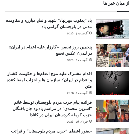
از میان خبر ها
یاد “یعقوب مهرنهاد” شهید و نمادِ مبارزه و مقاومت
مدنی در بلوچستان گرامی باد
آگوست 3, 2026
پنجمین روز تحصن «کارزار علیه اعدام در ایران»
در لندن/ عکس تجمع
آگوست 2, 2026
اقدام مشترک علیه موج اعدام‌ها و حکومت کشتار
و اعدام در ایران/ سازمان ها و احزاب امضا کننده
متن
آگوست 1, 2026
قرائت پیام حزب مردم بلوچستان توسط خانم
“اسرین محمدی” در مراسم یادبود جان‌باختگان
حزب کومله کردستان ایران در کانادا
جولای 26, 2026
حضور اعضای “حزب مردم بلوچستان” و قرائت