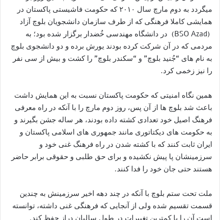
میگردد به دوم مارچ سال ۲۰۱۰ که حکومت فاشیستی پاکستان در
همایشی کاملا فرهنگی که از طرف سازمان دانشجویان بلوچ آزاد
(BSO Azad) در دانشگاه مهندسی خُضدار برگزار شده بود؛ به
مردمی که در آن شرکت کرده بودند یورش برده و دو دانشجوی بلوچ
به نام های “جُنید بلوچ” و “سکندر بلوچ” را کشت و بیش از سی نفر
را نیز زخمی کرد.
همین نگاه امنیتی که حکومت پاکستان نسبت به این همایش داشت
باعث شد بلوچ ها از آن پس، روز دوم مارچ را با آنکه در راه معرفی
فرهنگ اصیل خود تعدادی کشته داده بودند، هر ساله جشن بگیرند و
به حکومت های دیکتاتوری مانند جمهوری های اسلامی پاکستان و
ایران ثابت کنند که با کشته شدن در راه فرهنگ غنی خود و
سرزمینشان پا پیش نکشیده و برای حق طلبی و حقوقی برابر حاضر
هستند حتی جان خود را فدا کنند.
ملت تحت ستم بلوچ با آنکه در چند دهه اخیر سرزمینش به چندین
قسمت تقسیم شده ولی از آنجایی که فرهنگی غنی داشته، توانسته
است آن را با کمترین تغییرات در طول سالیان دراز حفظ کند.