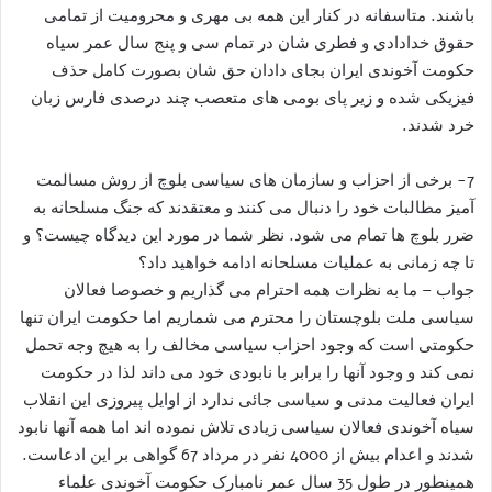
باشند. متاسفانه در کنار این همه بی مهری و محرومیت از تمامی
حقوق خدادادی و فطری شان در تمام سی و پنج سال عمر سیاه
حکومت آخوندی ایران بجای دادان حق شان بصورت کامل حذف
فیزیکی شده و زیر پای بومی های متعصب چند درصدی فارس زبان
خرد شدند.
7- برخی از احزاب و سازمان های سیاسی بلوچ از روش مسالمت
آمیز مطالبات خود را دنبال می کنند و معتقدند که جنگ مسلحانه به
ضرر بلوچ ها تمام می شود. نظر شما در مورد این دیدگاه چیست؟ و
تا چه زمانی به عملیات مسلحانه ادامه خواهید داد؟
جواب – ما به نظرات همه احترام می گذاریم و خصوصا فعالان
سیاسی ملت بلوچستان را محترم می شماریم اما حکومت ایران تنها
حکومتی است که وجود احزاب سیاسی مخالف را به هیچ وجه تحمل
نمی کند و وجود آنها را برابر با نابودی خود می داند لذا در حکومت
ایران فعالیت مدنی و سیاسی جائی ندارد از اوایل پیروزی این انقلاب
سیاه آخوندی فعالان سیاسی زیادی تلاش نموده اند اما همه آنها نابود
شدند و اعدام بیش از 4000 نفر در مرداد 67 گواهی بر این ادعاست.
همینطور در طول 35 سال عمر نامبارک حکومت آخوندی علماء