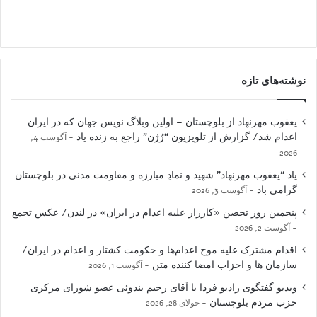
نوشته‌های تازه
یعقوب مهرنهاد از بلوچستان – اولین وبلاگ نویس جهان که در ایران
اعدام شد/ گزارش از تلویزیون “رُژن” راجع به زنده یاد
آگوست 4,
2026
یاد “یعقوب مهرنهاد” شهید و نمادِ مبارزه و مقاومت مدنی در بلوچستان
گرامی باد
آگوست 3, 2026
پنجمین روز تحصن «کارزار علیه اعدام در ایران» در لندن/ عکس تجمع
آگوست 2, 2026
اقدام مشترک علیه موج اعدام‌ها و حکومت کشتار و اعدام در ایران/
سازمان ها و احزاب امضا کننده متن
آگوست 1, 2026
ویدیو گفتگوی رادیو فردا با آقای رحیم بندوئی عضو شورای مرکزی
حزب مردم بلوچستان
جولای 28, 2026