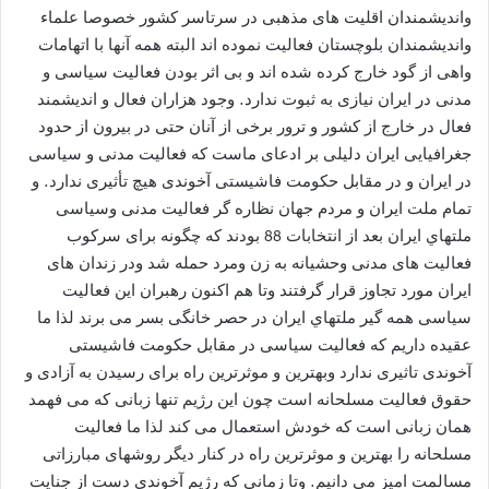
واندیشمندان اقلیت های مذهبی در سرتاسر کشور خصوصا علماء
واندیشمندان بلوچستان فعالیت نموده اند البته همه آنها با اتهامات
واهی از گود خارج کرده شده اند و بی اثر بودن فعالیت سیاسی و
مدنی در ایران نیازی به ثبوت ندارد. وجود هزاران فعال و اندیشمند
فعال در خارج از کشور و ترور برخی از آنان حتی در بیرون از حدود
جغرافیایی ایران دلیلی بر ادعای ماست که فعالیت مدنی و سیاسی
در ایران و در مقابل حکومت فاشیستی آخوندی هیچ تأثیری ندارد. و
تمام ملت ایران و مردم جهان نظاره گر فعالیت مدنی وسیاسی
ملتهاي ایران بعد از انتخابات 88 بودند که چگونه برای سرکوب
فعالیت های مدنی وحشیانه به زن ومرد حمله شد ودر زندان های
ایران مورد تجاوز قرار گرفتند وتا هم اکنون رهبران این فعالیت
سیاسی همه گیر ملتهاي ایران در حصر خانگی بسر می برند لذا ما
عقیده داریم که فعالیت سیاسی در مقابل حکومت فاشیستی
آخوندی تاثیری ندارد وبهترین و موثرترین راه برای رسیدن به آزادی و
حقوق فعالیت مسلحانه است چون این رژیم تنها زبانی که می فهمد
همان زبانی است که خودش استعمال می کند لذا ما فعالیت
مسلحانه را بهترین و موثرترین راه در كنار دیگر روشهای مبارزاتی
مسالمت امیز می دانیم. وتا زمانی که رژیم آخوندی دست از جنایت