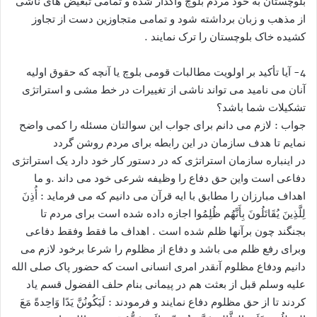
بلوچستان به خود مردم بلوچ واگذار شده و تمامی تبعیض های ناشی
از مذهب و زبان برداشته شود و تمامی متجاوزین دست از تجاوز
کشیده خاک بلوچستان را ترک نمایند .
4- آیا تأکید بر اولویت مطالبات قومی بلوچ یا آنچه که حقوق اولیه
آنان می نامید می تواند ناشی از تغییرات در خط مشی و استراتژی
تشکیلات شما باشد؟
جواب : لازم می دانم برای جواب این سوالتان مسئله را کمی واضح
نمایم تا هدف سازمان در این رابطه برای مردم روشن گردد
در اینباره سازمان استراتژی که در دستور کار خود دارد یک استراتژی
دفاعی است واین حق دفاع را وظیفه شرعی خود می داند .و ما
اهداف مبارزان را مطابق با ایه قرآن می دانیم که می فرماید : أُذِنَ
لِلَّذِینَ یُقَاتَلُونَ بِأَنَّهُم ظُلِمُوا اجازه داده شده است برای مردم تا
بجنگند چون برآنها ظلم شده است . اهداف ما فقط وفقط دفاعی
وبرای رفع ظلم می باشد و دفاع از مظلوم را شرعا برخود لازم می
دانیم ودفاع مظلوم آنقدر امری انسانی است که حضور پاک صلی الله
علیه وسلم قبل از بعثت هم در پیمانی بنام حلف الفضول قسم یاد
کردند تا از حق مظلوم دفاع نمایند و فرمودند : لَیَکُونُنَّ یَدًا وَاحِدةً مَعَ