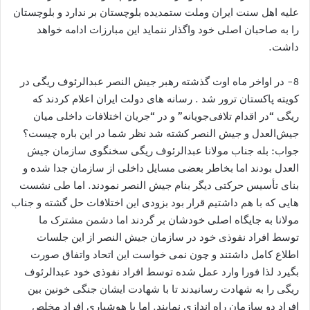
علیه اهل سنت ایران وملت ستمدیده بلوچستان بر ندارد و بلوچستان
را به صاحبان اصلی خود واگذار ننماید این مبارزات ادامه خواهد
داشت.
8- در اواخر ماه اوت گذشته رهبر جيش النصر عبدالرئوف ریگی در
كويته پاكستان ترور شد . رسانه هاى دولت ايران اعلام کردند كه
ريگى “در اقدام تلافی‌جویانه” و در “جریان اختلافات داخلی ميان
جیش‌العدل و جيش النصر کشته شد نظر شما در این باره چیست؟
جواب: بله جناب مولانا عبدالرئوف ریگی سخنگوی سازمان جیش
العدل بودند اما بخاطر بعضی مسایل داخلی از سازمان جدا شده و
بنای تأسیس حرکتی دیگر بنام جیش النصر نمودند. اما طی نشست
هایی که با هم داشتیم قرار بود بزودی این اختلافات حل گشته و جناب
مولانا به جایگاه اصلی خودشان بر گردند اما دشمن مشترک ما
توسط افراد نفوذی خود در سازمان جیش النصر از این جلسات
اطلاع کامل داشتند و چون نمی خواست این اتحاد واتفاق صورت
بگیرد لذا فورا وارد عمل شده توسط افراد نفوذی خود عبدالرئوف
ریگی را به شهادت رسانیدند تا با شهادت ایشان جنگی خونین بین
افراد دو سازمان راه اندازی نمایند. اما با هوشیاری افراد مخلص