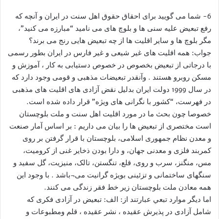
6- شما می گويید برای احقاق حقوق اهل سنت در ایران و آنچه که
رفع تبعیض علیه سنی ها و بلوچ های می نامید “مبارزه می کنید”،
مگر بلوچ ها و سایر اقلیت ها از چه تبعیض هایی رنج می برند؟
جواب: همه اقلیت های غیر شیعی و غیر فارس در ایران بطور رسمی
با درجاتی از تبعیض بخصوص در خصوص دستیابی به کار ، آموزش و
مسکن روبرو هستند . وآنقدر تبعیضات مذهبی و قومی وجود دارد که
در سال 1999 دولت ایران بدلیل نقض آزادی های اقلیت های مذهبی
در فهرست، “کشور با نگرانی های ویژه” قرار داده شده است.
خصوصا چون بحث ما در مورد اقلیت اهل سنت و ملت بلوچستان
است مختصری از تبعیض ها را بیان می داریم : بر اساس آمار صنعت
و معدن نظام جمهوری اسلامی، بلوچستان با قرار گرفتن بر روی
کمربند فلزی و معدنی جهان، و دارا بودن ذخایر غنی از کرومیت،
مس، منگنز، سرب و روی، قلع، تنگستن، تالک، منیزیت، گل سفید و
سنگهای ساختمانی و تزئینی بویژه گرانیت می¬باشد . با وجود این
همه معادن ملت بلوچستان زیر خط فقر زندگى مى كنند.
اما ديگر موارد تبعي عبارتند از: الف: تبعیض در آزادی فکری که
شامل آزادی در پذیرش عقیده ، نشر عقیده ، قلم ومطبوعات و