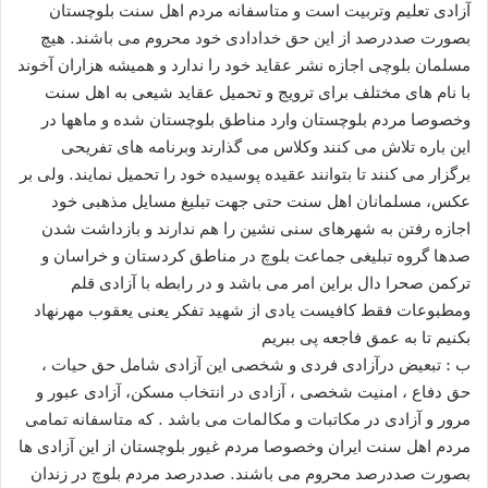
آزادی تعلیم وتربیت است و متاسفانه مردم اهل سنت بلوچستان
بصورت صددرصد از این حق خدادادی خود محروم می باشند. هیچ
مسلمان بلوچی اجازه نشر عقاید خود را ندارد و همیشه هزاران آخوند
با نام های مختلف برای ترویج و تحمیل عقاید شیعی به اهل سنت
وخصوصا مردم بلوچستان وارد مناطق بلوچستان شده و ماهها در
این باره تلاش می کنند وکلاس می گذارند وبرنامه های تفریحی
برگزار می کنند تا بتوانند عقیده پوسیده خود را تحمیل نمایند. ولی بر
عکس، مسلمانان اهل سنت حتی جهت تبلیغ مسایل مذهبی خود
اجازه رفتن به شهرهای سنی نشین را هم ندارند و بازداشت شدن
صدها گروه تبلیغی جماعت بلوچ در مناطق کردستان و خراسان و
ترکمن صحرا دال براین امر می باشد و در رابطه با آزادی قلم
ومطبوعات فقط کافیست یادی از شهید تفکر یعنی یعقوب مهرنهاد
بکنیم تا به عمق فاجعه پی ببریم
ب : تبعیض درآزادی فردی و شخصی این آزادی شامل حق حیات ،
حق دفاع ، امنیت شخصی ، آزادی در انتخاب مسکن، آزادی عبور و
مرور و آزادی در مکاتبات و مکالمات می باشد . که متاسفانه تمامی
مردم اهل سنت ایران وخصوصا مردم غیور بلوچستان از این آزادی ها
بصورت صددرصد محروم می باشند. صددرصد مردم بلوچ در زندان