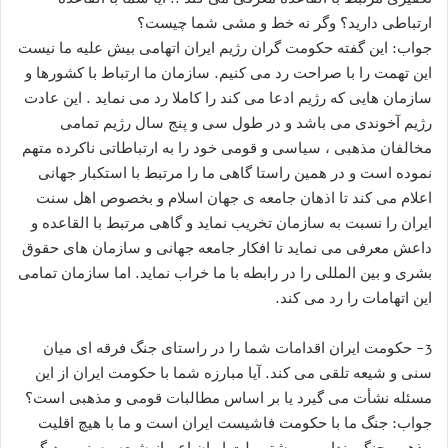
ارتباطی دارید؟ وگر نه خط و مشی شما چیست؟
جواب: این گفته حکومت گران رژیم ايران اتهامی بیش علیه ما نیست
این تهمت را با صراحت رد می کنیم. سازمان ما ارتباط با کشورها و
سازمان هایی که رژیم ادعا می کند را کاملا رد می نماید . این عادت
رژیم آخوندی می باشد و در طول سی و پنج سال رژیم تمامی
مخالفان مذهبی ، سیاسی و قومی خود را به ارتباطاتی ناکرده متهم
نموده است و در همین راستا گاهی ما را مرتبط با استکبار جهانی
اعلام می کند تا اذهان جامعه ی جهان اسلام و بخصوص اهل سنت
ایران را نسبت به سازمان تخریب نماید و گاهی مرتبط با القاعده و
داعش معرفی می نماید تا افکار جامعه جهانی و سازمان های حقوق
بشری و بین المللی را در رابطه با ما خراب نماید. اما سازمان تمامی
این اتهامات را رد می كند.
3- حکومت ایران اقدامات شما را در راستای جنگ فرقه ای میان
سنی و شیعه تلقی می کند. آیا مبارزه شما با حکومت ایران از این
مسئله نشأت می گیرد یا بر اساس مطالبات قومی و مذهبى است؟
جواب: جنگ ما با حکومت فاشیست ایران است و ما با هیچ اقلیت
مذهبی جنگی نداریم . بیشتر ملت ایران اعم از شیعه وسنی و دیگر