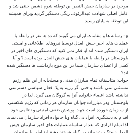
موجود در سازمان جیش النصر این توطئه شوم دشمن خنثی شد و
عامل اصلی شهادت عبدالرئوف ریگی دستگیر گردید وبرای همیشه
این توطئه به پایان رسید.
9- رسانه ها و مقامات ایران می گویند که ده ها نفر در رابطه با
عملیات های اخیر جیش العدل توسط نیروهای اطلاعاتی و امنیتی
ایران دستگیر شده اند آیا فکر نمی کنید که دستگیری های اخیر در
بلوچستان در رابطه با عملیات های جیش العدل بوده است؟ و آیا
کسی از اعضای سازمان شما در این موج بازداشت ها دستگیر شده
اند؟
جواب: متاسفانه تمام مبارزان مدنی و مسلحانه از این ظلم رژیم
مستثنی نمی باشند و حتی اگر رژیم به یک فعال سیاسی دسترسی
نداشته باشد اعضاء خانواده آنرا به گروگان می گیرد. لذا در
بلوچستان ودر مبارزات جوانان سازمان هر زمانی که رژیم شکستی
از سازمان خورده است جهت پوشش ضعف امنیتی و نظامی خود
اقدام به دستگیری افراد بی گناه ویا خانواده افراد سازمان می نماید
لذا تمام افرادی که بعد از سلسله عملیات های اخیر سازمان جیش
العدل دستگیر شده اند بی گناه هستند وهیچ ارتباطی با سازمان