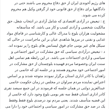
های رژیم آخوندی ایران از حق دفاع محروم می باشند حتی در
دادگاهها برای دفاع از حق قانونی خود از گرفتن وکیل هم محروم
کرده می شوند.
ج : تبعیض در آزادی اقتصادی که شامل آزادی در انتخاب شغل، حق
مالکیت شخصی و آزادی کسب و کار می باشد. که متأسفانه
مشغولیت هزاران بلوچ با مدراک عالی و کارشناسی در قاچاق مواد
غذایی و نفتی در مرزها شاهدی عیان بر این ماجراست در حالی که
سیکل های غیر بومی جای فوق لیسانس های بلوچ را پر نموده اند.
د : تبعیض درآزادی سیاسی که حق مشارکت در امور اجتماعی و
سیاسی و آزادی اجتماعات می باشد. در این رابطه هم تمامی اهل
سنت ایران وخصوصا مردم فهمیده بلوچستان از حق مشارکت در
امور اجتماعی خود محروم هستند و در جلسه ای که خاتمی در
زاهدان با کادر اداری استان برگزار نمودند متوجه شدند و بر اساس
اعتراض نماینده مردم سراوان در مجلس در زمان حکومت خاتمی
عبدالعزیز دولتی در همان جلسه که فرمودند در این جمع سیصد نفری
کادر اداری استان فقط سه نفر بومی بلوچ وجود دارد که خاتمی از
این قضیه متأسف شدند. یعنی مردم نود درصدی بلوچ فقط وفقط
یک در صد حق مشارکت در امور سیاسی و اجتماعی خود را دارا می