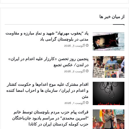
از میان خبر ها
یاد “یعقوب مهرنهاد” شهید و نمادِ مبارزه و مقاومت
مدنی در بلوچستان گرامی باد
آگوست 3, 2026
پنجمین روز تحصن «کارزار علیه اعدام در ایران»
در لندن/ عکس تجمع
آگوست 2, 2026
اقدام مشترک علیه موج اعدام‌ها و حکومت کشتار
و اعدام در ایران/ سازمان ها و احزاب امضا کننده
متن
آگوست 1, 2026
قرائت پیام حزب مردم بلوچستان توسط خانم
“اسرین محمدی” در مراسم یادبود جان‌باختگان
حزب کومله کردستان ایران در کانادا