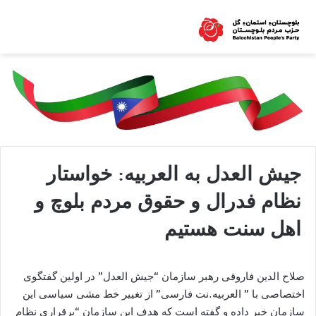
جيش العدل به العربيه: خواستار
نظام فدرال و حقوق مردم بلوچ و
اهل سنت هستيم
صلاح الدین فاروقی رهبر سازمان “جیش العدل” در اولین گفتگوى
اختصاصى با ” العربيه.نت فارسى” از تغيير خط مشى سياسى اين
سازمان خبر داده و گفته است كه هدف اين سازمان “برقرارى نظام