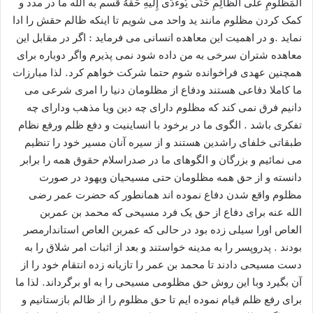
المَظلُومِ عَلَی الظَّالِمِ حَتَّی یُوءدّی إِلَیهِ حَقُّهُ قسم به الله ما در مدد و
کمک کردن مظلوم مانند ید واحد می شویم تا اینکه ظالم حقش را ادا
نماید .و در اهمیت این معاهده انسانی می فرماید : اگر در مقابل این
معاهده شتران سرخی به من داده شود نمی پذیرم واگر دوباره برای
همچنین عهدی فراخوانده شوم حتما شرکت خواهم کرد. لذا مبارزات
ما کاملا دفاعی هستند ودفاع از مظلومان دنیا را امری شرعی می
دانیم فرق نمی کند که مظلوم دارای چه دین ویا مذهب ودارای چه
تفکری باشد . الگوی ما در برخود با انساینیت و دفع ظلم ورفع نظام
طبقاتی خلفای راشدین هستند و از سیره آنان مسیر خود را تنظیم
می نمائیم و بزرگان و الگوهای ما در صدراسلام حقوق همه را برابر
دانسته و از حق همه مظلومان حتی مسیحیان ویهود در صورت
مظلوم واقع شدن دفاع نموده اند همانطور که حضرت عمر رضی
الله عنه برای دفاع از حق یک فرد مسیحی که محمد بن عمربن
العاص اورا سیلی زده بود در حالی که عمربن العاص استاندارمصر
بودند . پدروپسر را به مدینه خواستند و بعد از اثبات امر شلاق را به
دست مسیحی دادند تا محمد بن عمر را تازیانه زده انتقام خود را از
آن بگیرد وبا این روش حق مظلومی مسیحی را به او برگرداند. لذا ما
برای رفع ظلم قیام نموده ایم تا حق مظلوم را از ظالم بازستانیم و