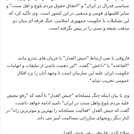
سياسى فدرال در ايران” و “احقاق حقوق مردم بلوچ و اهل سنت” و
ساير اقليتهاى قومى و مذهبى در اين کشور است. وى تأكيد كرد كه
این تشکیلات با حكومت جمهورى اسلامى، جنگ فرقه ای ميان دو
مذهب شيعه و سنى را در پیش نگرفته است.
فاروقى با نفى ارتباط “جيش العدل” با جريان های تندرو مانند
“القاعده” يا “داعش” گفت، “اين ذهنيت ناشى از تبليغات و اتهامات
حكومت ايران عليه اين سازمان است تا وجهه آنان را نزد افكار
عمومى تخريب نمايد”.
وى با بيان اينكه جنگ مسلحانه “جیش العدل” تا آنچه که “رفع تبعيض
عليه مردم بلوچ واهل سنت در ايران” نامید ادامه خواهد داشت،
گفت كه جيش العدل “فعالیت مسلحانه را بهترین و موثرترین راه” در
كنار دیگر روشهای مبارزاتی مسالمت أمیز می داند.
صلاح الدین فاروقی رهبر جیش العدل