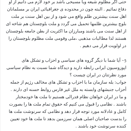
حتی اگر مظلوم شیعه ویا مسیحی باشد بر خود لازم می دانیم از او
دفاع نمائیم . البته چون در محدوده ی جغرافیائی ایران بر مسلمانان
اهل سنت بیشترین ظلم واقع می شود و از بین اهل سنت بر ملت
بلوچ بیشترین ظلمها تحمیل می گردد و ملت بلوچستان هم شاخه ای
از اهل سنت می باشند ومبارزان ما اکثریت از بطن جامعه بلوچستان
هستند لذا مطالبات مذهبی ،ملی وقومی ملت مظلوم بلوچستان را
در اولویت قرار می دهیم .
5- آيا شما با دیگر گروه های سیاسی و احزاب و تشکل های
اپوزوسیون ایرانی رابطه دارید و دیدگاه شما نسبت به نظام سیاسی
مورد نظرتتان در ایران چیست ؟
جواب: بله سازمان ما با احزاب و تشکل های مخالف رژیم از جمله
أحزاب جنبشهای وابسته به ملل غیر فارس روابط حسنه ای دارند .
و ما در ایران خواهان نظام فدرالی هستیم تا ملت ها خودمختار
باشند . نظامی را قبول می کنیم که حقوق تمام ملت ها را بصورت
کامل و عادلانه مورد توجه قرار دهد و نظامی که سرنوشت ملت ها
را بدست صاحبان اصلی همان سرزمین بدهد تا ملت ها خود تعیین
کننده سرنوشت خود باشند .