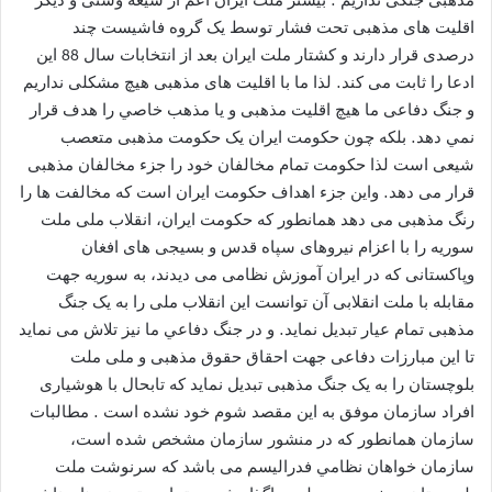
اقلیت های مذهبی تحت فشار توسط یک گروه فاشیست چند
درصدی قرار دارند و کشتار ملت ایران بعد از انتخابات سال 88 این
ادعا را ثابت می کند. لذا ما با اقلیت های مذهبی هیچ مشکلی نداریم
و جنگ دفاعی ما هیچ اقلیت مذهبی و يا مذهب خاصي را هدف قرار
نمي دهد. بلکه چون حکومت ایران یک حکومت مذهبی متعصب
شیعی است لذا حکومت تمام مخالفان خود را جزء مخالفان مذهبی
قرار می دهد. واین جزء اهداف حکومت ایران است که مخالفت ها را
رنگ مذهبی می دهد همانطور که حکومت ایران، انقلاب ملی ملت
سوریه را با اعزام نیروهای سپاه قدس و بسیجی های افغان
وپاکستانی که در ایران آموزش نظامی می دیدند، به سوریه جهت
مقابله با ملت انقلابی آن توانست این انقلاب ملی را به یک جنگ
مذهبی تمام عیار تبدیل نماید. و در جنگ دفاعي ما نیز تلاش می نماید
تا این مبارزات دفاعی جهت احقاق حقوق مذهبی و ملی ملت
بلوچستان را به یک جنگ مذهبی تبدیل نماید که تابحال با هوشیاری
افراد سازمان موفق به این مقصد شوم خود نشده است . مطالبات
سازمان همانطور که در منشور سازمان مشخص شده است،
سازمان خواهان نظامي فدرالیسم می باشد که سرنوشت ملت