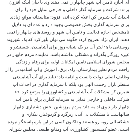
ای اجازه تامین آب شهر چابهار را نمی دهند وی با بیان اینکه افزون
بر 10 شرکت و سرمایه گذار داخلی و خارجی تمایل خود را برای
احداث آب شیرین کن اعلام کرده اند، افزود: متاسفانه موانع زیادی
برای سرمایه گذاری بخش خصوصی وجود دارد و عده ای به دلایل
نامشخص اجازه فعالیت و تامین آب شهر و روستاهای چابهار را نمی
دهند. ایران نژاد تصریح کرد: چگونه می توان باور کرد که یک شهروند
روستایی با 15 لیتر آب در یک شبانه روز برای آشامیدن، شستشو و
غیره روزگار بگذراند و مشکلی نداشته باشد. نماینده مردم چابهار در
مجلس شورای اسلامی تامین امکانات اولیه برای رفاه و زندگی
راحت مردم نظیر بیمارستان، راه، برق، آموزش و آب آشامیدنی را از
وظایف اصلی دولت دانست و ادامه داد: نباید برای آب آشامیدنی
منتظر باران رحمت الهی بود بلکه با سرمایه گذاری در احداث آب
شیرین کن مشکلات آب آشامیدنی و کشاورزی را مرتفع کرد. 10
شرکت داخلی و خارجی تمایل به سرمایه گذاری برای تامین آب
چابهار دارند وی ادامه داد: مردم مرزنشین بخش دشتیاری چابهار
سالهاست با مشکلات بی آبی، ریزگرد و گردوغبار، بیکاری و
خشکسالی روبه رو هستند و تاکنون کسی در این باره پاسخگو نبوده
است. عضو کمیسیون کشاورزی، آب ومنابع طبیعی مجلس شورای