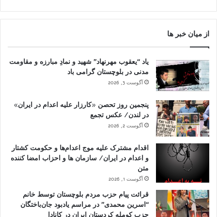
از میان خبر ها
یاد “یعقوب مهرنهاد” شهید و نمادِ مبارزه و مقاومت
مدنی در بلوچستان گرامی باد
آگوست 3, 2026
پنجمین روز تحصن «کارزار علیه اعدام در ایران»
در لندن/ عکس تجمع
آگوست 2, 2026
اقدام مشترک علیه موج اعدام‌ها و حکومت کشتار
و اعدام در ایران/ سازمان ها و احزاب امضا کننده
متن
آگوست 1, 2026
قرائت پیام حزب مردم بلوچستان توسط خانم
“اسرین محمدی” در مراسم یادبود جان‌باختگان
حزب کومله کردستان ایران در کانادا