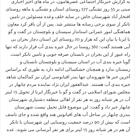
به گزارش خبرنگار اجتماعی عصرهامون، در ماه های اخیر اخباری
مبنی بر 33 روز تشنگی 577 روستای استان و تشنگی 4 ماهه روستای
افتخار آباد شهرستان خاش در سایه خلف وعده مسئولین در تامین
تانکر از سوی برخی رسانه ها منتشر شد. پس از آن باقر کرد معاون
هماهنگی امور عمرانی استاندار سیستان و بلوچستان در گفت و گو
با ایرنا با بیان این که هزار و 20 روستای این استان دچار بحران بی
آبی هستند گفت: 362 روستا در حال جیره بندی آب قرار دارند که تنها
راه عبور از این بحران در تابستان صرفه جویی و تامین تانکر است.
گویا جیره بندی آب در استان سیستان و بلوچستان تابستان و
زمستان ندارد و همچنان خشکسالی ادامه دارد به طوری که براساس
آخرین خبر ها شهروندان تنها بندر اقیانوسی ایران نیز کماکمان شاهد
جیره بندی آب هستند. عبدالغفور ایران نژاد نماینده مردم چابهار در
مجلس شورای اسلامی در گفت و گو با خبرنگار ایرنا از تحویل 15 لیتر
آب در هر شبانه روز به هر نفر از اهالی منطقه دشتیاری شهرستان
چابهار خبر داد و گفت: این موضوع قابل تحمل نیست شهرستان
بندری چابهار در ساحل آب های اقیانوس هند واقع شده و جای تاسف
است که بیش از 90 درصد جمعیت روستایی این شهرستان با تانکر
آن هم در هر شبانه روز 15 لیتر برای هر نفر آبرسانی می شوند. عده