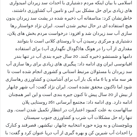
اسلامی با بیان اینکه مردم دشتیاری با احداث سد زیردان امیدواری
های زیادی برای حل مشکل بی آبی و تامین آب کشاورزی داشتند،
خاطرنشان کرد: متاسفانه آب ذخیره شده در پشت سد زیردان بدون
هیچ استفاده ای در حال تبخیر شدن است. ایران نژاد خواستار رها
سازی آب سد زیردان شد و افزود: درخواست مردم بخش های پلان،
دشتیاری و مرکزی رسیدن آب تا روستای کلانی است تا بتوانند
مقداری از آب را در هوتگ ها(گودال نگهداری آب) برای استفاده
دامها و شستشو ذخیره کنند. 20 سال جیره بندی آب در تنها بندر
اقیانوسی ایران وی ادامه داد: پیگیری های زیادی برای رها سازی آب
سد زیردان با مسئولان مرتبط استانی و کشوری انجام شده است تا
هر سه ماه و یا 6 ماه یک بار آب برای آشامیدن و کشاورزی رهاسازی
شود اما تاکنون محقق نشده است. ایران نژاد گفت: آب شهر چابهار
از بیش از 20 سال پیش تا کنون جیره بندی است و این امر همچنان
ادامه دارد. وی ادامه داد: مجتمع آبرسانی 261 روستایی پلان
سالهاست به علت کمبود اعتبارات در انتظار تکمیل شدن است. وی
تنها راه حل مشکلات آب شرب و کشاورزی جنوب سیستان
وبلوچستان و به ویژه حوزه انتخابیه چابهار، نیکشهر، قصرقند و کنارک
را احداث آب شیرین کن و بهره گیری از آب دریا عنوان کرد و گفت: با