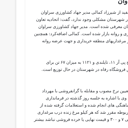
وان
د از شیرزاد کمالی مدیر جهاد کشاورزی سراوان
ر شهرستان مشکلی وجود ندارد، گفت: اتحادیه تعاون
یع ۱۳ تن مرغ منجمد به استان معرفی شده است. مدیر جهاد کشاورزی سراوان
 یک مرغداری خریداری و روانه بازار شده است. کمالی اضافه‌کرد: همچنین
زار قطعه از یکی دیگر از مرغداریهای منطقه خریداری و جهت عرضه روانه
وی افزود: در طرح ضیافت ایام ماه مبارک رمضان سه نمونه برنج پی آر ۱۱، تایلندی و ۱۱۲۱ به میزان ۶۷ تن برای
فروشگاه رفاه در شهرستان در حال توزیع است.
ین نرخ مصوب و مقابله با گرانفروشی با مهرداد
با اشاره به جلسه روز گذشته در فرمانداری
نگی های انجام شده و استعلامات گرفته شده‌ از
ربوطه مقرر شد که هر کیلو مرغ زنده درب مرغداری
به قیمت ۷ هزار تومان، هر کیلو مرغ زنده به صورت عمده فروشی ۷ و ۳۰۰ و قیمت نهایی یا خرده فروشی نباشد بیشتر