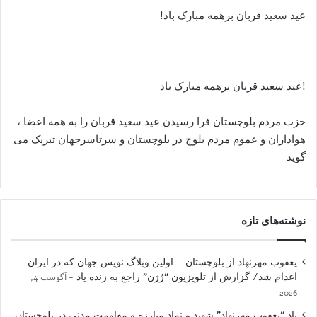
عید سعید قربان برهمه مبارک باد!
!عید سعید قربان برهمه مبارک باد
حزب مردم بلوچستان فرا رسیدن عید سعید قربان را به همه اعضا ،
هواداران و عموم مردم بلوچ در بلوچستان و سرتاسرجهان تبریک می
گوید
نوشته‌های تازه
یعقوب مهرنهاد از بلوچستان – اولین وبلاگ نویس جهان که در ایران
اعدام شد/ گزارش از تلویزیون “رُژن” راجع به زنده یاد
آگوست 4,
2026
یاد “یعقوب مهرنهاد” شهید و نمادِ مبارزه و مقاومت مدنی در بلوچستان