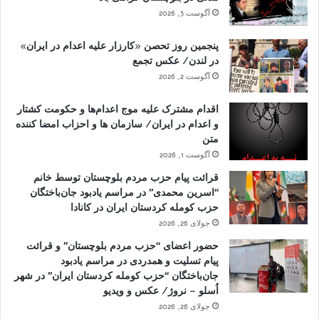
آگوست 3, 2026
پنجمین روز تحصن «کارزار علیه اعدام در ایران»
در لندن/ عکس تجمع
آگوست 2, 2026
اقدام مشترک علیه موج اعدام‌ها و حکومت کشتار
و اعدام در ایران/ سازمان ها و احزاب امضا کننده
متن
آگوست 1, 2026
قرائت پیام حزب مردم بلوچستان توسط خانم
“اسرین محمدی” در مراسم یادبود جان‌باختگان
حزب کومله کردستان ایران در کانادا
جولای 26, 2026
حضور اعضای “حزب مردم بلوچستان” و قرائت
پیام تسلیت و همدردی در مراسم یادبود
جان‌باختگان “حزب کومله کردستان ایران” در شهر
اُسلو – نروژ/ عکس و ویدیو
جولای 26, 2026