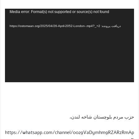
نمایشگر
Media error: Format(s) not supported or source(s) not found
ویدیو
دریافت پرونده: https://ostomaan.org/2025/04/26-April-2052-London-.mp4?_=2
حزب مردم بلوچستان شاخه لندن،
https://whatsapp.com/channel/0029VaDymhm9RZARzRmAp