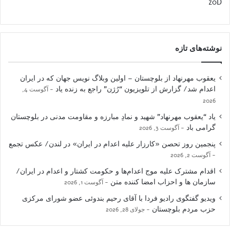
z0D
نوشته‌های تازه
یعقوب مهرنهاد از بلوچستان – اولین وبلاگ نویس جهان که در ایران
اعدام شد/ گزارش از تلویزیون “رُژن” راجع به زنده یاد
آگوست 4,
2026
یاد “یعقوب مهرنهاد” شهید و نمادِ مبارزه و مقاومت مدنی در بلوچستان
گرامی باد
آگوست 3, 2026
پنجمین روز تحصن «کارزار علیه اعدام در ایران» در لندن/ عکس تجمع
آگوست 2, 2026
اقدام مشترک علیه موج اعدام‌ها و حکومت کشتار و اعدام در ایران/
سازمان ها و احزاب امضا کننده متن
آگوست 1, 2026
ویدیو گفتگوی رادیو فردا با آقای رحیم بندوئی عضو شورای مرکزی
حزب مردم بلوچستان
جولای 28, 2026