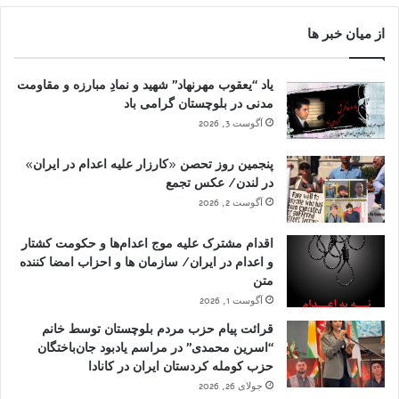
از میان خبر ها
یاد “یعقوب مهرنهاد” شهید و نمادِ مبارزه و مقاومت
مدنی در بلوچستان گرامی باد
آگوست 3, 2026
پنجمین روز تحصن «کارزار علیه اعدام در ایران»
در لندن/ عکس تجمع
آگوست 2, 2026
اقدام مشترک علیه موج اعدام‌ها و حکومت کشتار
و اعدام در ایران/ سازمان ها و احزاب امضا کننده
متن
آگوست 1, 2026
قرائت پیام حزب مردم بلوچستان توسط خانم
“اسرین محمدی” در مراسم یادبود جان‌باختگان
حزب کومله کردستان ایران در کانادا
جولای 26, 2026