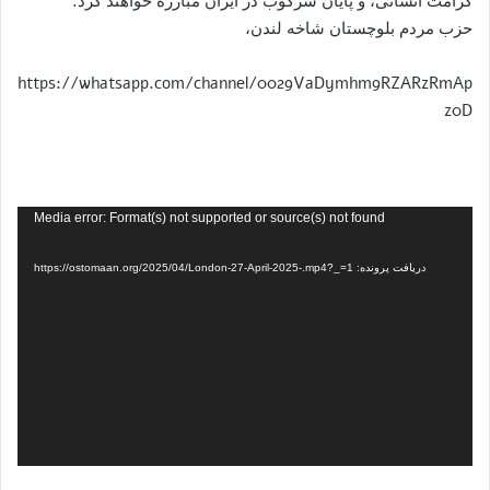
کرامت انسانی، و پایان سرکوب در ایران مبارزه خواهند کرد.
حزب مردم بلوچستان شاخه لندن،
https://whatsapp.com/channel/0029VaDymhm9RZARzRmAp
z0D
نمایشگر
Media error: Format(s) not supported or source(s) not found
ویدیو
دریافت پرونده: https://ostomaan.org/2025/04/London-27-April-2025-.mp4?_=1