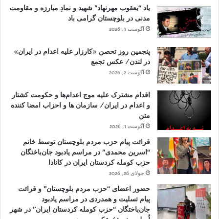
یاد “یعقوب مهرنهاد” شهید و نمادِ مبارزه و مقاومت
مدنی در بلوچستان گرامی باد
آگوست 3, 2026
پنجمین روز تحصن «کارزار علیه اعدام در ایران»
در لندن/ عکس تجمع
آگوست 2, 2026
اقدام مشترک علیه موج اعدام‌ها و حکومت کشتار
و اعدام در ایران/ سازمان ها و احزاب امضا کننده
متن
آگوست 1, 2026
قرائت پیام حزب مردم بلوچستان توسط خانم
“اسرین محمدی” در مراسم یادبود جان‌باختگان
حزب کومله کردستان ایران در کانادا
جولای 26, 2026
حضور اعضای “حزب مردم بلوچستان” و قرائت
پیام تسلیت و همدردی در مراسم یادبود
جان‌باختگان “حزب کومله کردستان ایران” در شهر