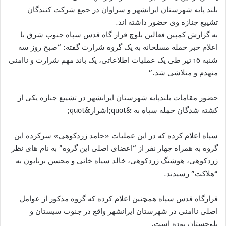
بلند پایه شهرستان ایرانشهر و سراوان در جمع شرکت کنندگان
تشییع جنازه وی حضور داشته اند.
به گزارش کمپین فعالین بلوچ قرار گاه قدس سپاه جنوب شرق با
اعلام خبر حمله مسلحانه به یک گروه شرارت گفته: “صبح روز سه
شنبه 16 تیر طی یک عملیات اطلاعاتی، یک باند مهم شرارت و ناامنی
منهدم و متلاشی شد.”
حضور مقامات بلندپایه شهرستان ایرانشهر در تشییع جنازه یکی از
کشته شدگان حمله سپاه به &quot;اشرار&quot;
سپاه اعلام کرده که در این عملیات «حامد زردکوهی» سرکرده این
گروه به همراه چهار نفر از “اعضای اصلی این گروه” به نام های نظر
زردکوهی، هوشنگ زردکوهی، خالد سیاه خانی و محسن برنایون به
“هلاکت” رسیدند.
قرارگاه قدس سپاه همچنین اعلام کرده که گروه مذکور از عوامل
اصلی ناامنی در شهرستان ایرانشهر واقع در جنوب سیستان و
بلوچستان بوده است.