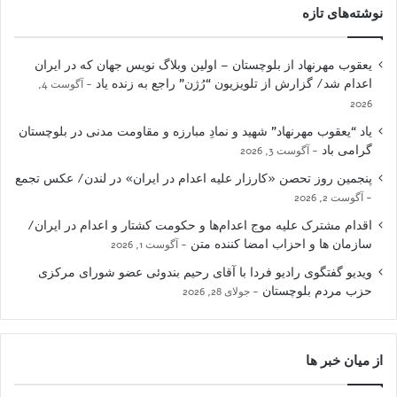
نوشته‌های تازه
یعقوب مهرنهاد از بلوچستان – اولین وبلاگ نویس جهان که در ایران
اعدام شد/ گزارش از تلویزیون “رُژن” راجع به زنده یاد
آگوست 4,
2026
یاد “یعقوب مهرنهاد” شهید و نمادِ مبارزه و مقاومت مدنی در بلوچستان
گرامی باد
آگوست 3, 2026
پنجمین روز تحصن «کارزار علیه اعدام در ایران» در لندن/ عکس تجمع
آگوست 2, 2026
اقدام مشترک علیه موج اعدام‌ها و حکومت کشتار و اعدام در ایران/
سازمان ها و احزاب امضا کننده متن
آگوست 1, 2026
ویدیو گفتگوی رادیو فردا با آقای رحیم بندوئی عضو شورای مرکزی
حزب مردم بلوچستان
جولای 28, 2026
از میان خبر ها