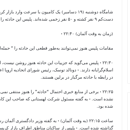
شامگاه دوشنبه (۱۹ دسامبر) یک کامیون با سرعت وارد
دست‌کم ۹ نفر کشته و ۵۰ نفر زخمی شده‌اند. پلیس این حادثه را اقدامی تروریستی خوانده است.
(زمان به وقت آلمان) ۲۲:۴۰ •
مقامات پلیس هنوز نمی‌توانند به‌طور قطعی این حادثه را ” حمله‌ا
۲۲:۳۰ • پلیس می‌گوید که جزییات این حادثه هنوز روشن نیست،
اسلام‌گرایانه دارند. • دونالد توسک، رئیس شورای اتحادیه اروپا ا
در رابطه با حادثه مرگبار در برلین هستند.
۲۲:۲۵ • برخی از منابع خبری احتمال “حادثه” را هنوز منتفی نم
شده بود.
ساعت ۲۲:۱۵ (به وقت آلمان) • به گفته وزیر دادگستری آل
گذاشته شده است. • پلیس از ساکنان مناطق اطراف بازار کریسم