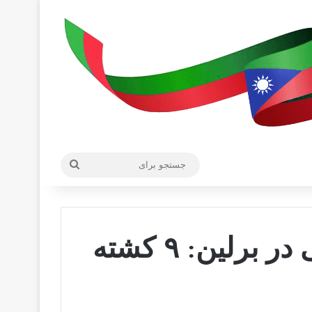
جستجو
برای
حمله احتمالی تروریستی در برلین: ۹ کشته