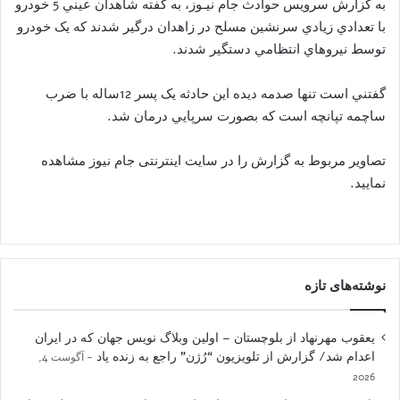
به گزارش سرویس حوادث جام نیـوز، به گفته شاهدان عيني 5 خودرو
با تعدادي زيادي سرنشين مسلح در زاهدان درگير شدند که يک خودرو
توسط نيروهاي انتظامي دستگير شدند.
گفتني است تنها صدمه ديده اين حادثه يک پسر 12ساله با ضرب
ساچمه تپانچه است که بصورت سرپايي درمان شد.
تصاویر مربوط به گزارش را در سایت اینترنتی جام نیوز مشاهده
نمایید.
نوشته‌های تازه
یعقوب مهرنهاد از بلوچستان – اولین وبلاگ نویس جهان که در ایران
اعدام شد/ گزارش از تلویزیون “رُژن” راجع به زنده یاد
آگوست 4,
2026