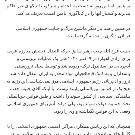
بر همین اساس روزانه دست به اعدام و سرکوب اتنیکهای غیر حاکم
می‌زند و کشتار آنها را در کاتاگوری تامین امنیت تعریف می‌کند.
در همین راستا بار دیگر ماشین مرگ و جنایت جمهوری اسلامی
قربانی دیگری را نشانه گرفته است.
حبیب فرج الله چعب رهبر سابق حرکه النضال (جنبش مبارزه عربی
برای آزادی اهواز) در ۹ اکتبر ۲۰۲۰ طی یک عملیات ترویستی و
آدم‌ربایی در استانبول ترکیه ربوده شد و توسط سپاه تروریستی
پاسداران و به کمک قاچاقچیان مواد مخدر به ایران انتقال داده شد.
ترور و آدم‌ربائی رژیم جمهوری اسلامی مرز نمی‌شناسد، این رژیم به
هیچ یک از قوانین بین‌المللی پایبند نیست. با اینکه آقای حبیب چعب
پناهندگی سیاسی از کشور سوئد را داشت و طبق قوانین بین‌المللی
تحت حمایت دولت سوئد بود، ولی دولت آدم ربای جمهوری اسلامی
وقعی به این قوانین نگذاشته و وی را ربود.
همچنان که این ربایش همکاری مراکز امنیتی جمهوری اسلامی را با
کارتل‌های موادمخدر تایید می نمایید رژیم جمهوری اسلامی برای