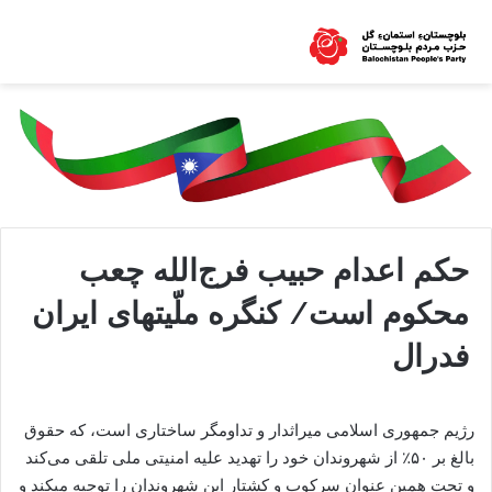
حکم اعدام حبیب فرج‌الله چعب
محکوم است/ کنگره ملّیتهای ایران
فدرال
رژیم جمهوری اسلامی میراثدار و تداومگر ساختاری است، که حقوق
بالغ بر ۵٠٪ از شهروندان خود را تهدید علیه امنیتی ملی تلقی می‌کند
و تحت همین عنوان سرکوب و کشتار این شهروندان را توجیه میکند و