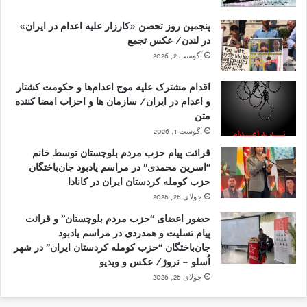
پنجمین روز تحصن «کارزار علیه اعدام در ایران»
در لندن/ عکس تجمع
آگوست 2, 2026
اقدام مشترک علیه موج اعدام‌ها و حکومت کشتار
و اعدام در ایران/ سازمان ها و احزاب امضا کننده
متن
آگوست 1, 2026
قرائت پیام حزب مردم بلوچستان توسط خانم
“اسرین محمدی” در مراسم یادبود جان‌باختگان
حزب کومله کردستان ایران در کانادا
جولای 26, 2026
حضور اعضای “حزب مردم بلوچستان” و قرائت
پیام تسلیت و همدردی در مراسم یادبود
جان‌باختگان “حزب کومله کردستان ایران” در شهر
اُسلو – نروژ/ عکس و ویدیو
جولای 26, 2026