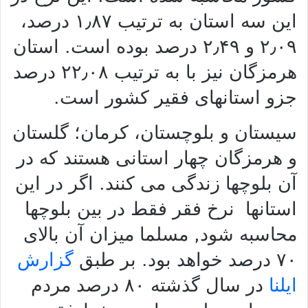
این سه استان به ترتیب ۱
٫
۸۷ درصد،
۰۹ و ۲
٫
۲
٫
۴۹ درصد بوده است. استان
هرمزگان نیز با به ترتیب
٠٨
٫
٢٢
درصد
جزو استانهای فقیر کشور است.
سیستان و بلوچستان، کرمان؛ گلستان
و هرمزگان چهار استانی هستند که در
آن بلوچها زندگی می کنند. اگر در این
استانها نرخ فقر فقط در بین بلوچها
محاسبه شود, مسلما میزان آن بالای
٧٠
درصد خواهد بود. بر طبق
گزارش
ایلنا
در سال گذشته ۸۰ درصد مردم