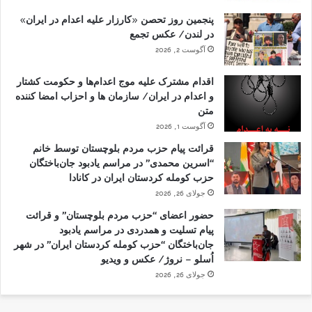
پنجمین روز تحصن «کارزار علیه اعدام در ایران»
در لندن/ عکس تجمع
آگوست 2, 2026
اقدام مشترک علیه موج اعدام‌ها و حکومت کشتار
و اعدام در ایران/ سازمان ها و احزاب امضا کننده
متن
آگوست 1, 2026
قرائت پیام حزب مردم بلوچستان توسط خانم
“اسرین محمدی” در مراسم یادبود جان‌باختگان
حزب کومله کردستان ایران در کانادا
جولای 26, 2026
حضور اعضای “حزب مردم بلوچستان” و قرائت
پیام تسلیت و همدردی در مراسم یادبود
جان‌باختگان “حزب کومله کردستان ایران” در شهر
اُسلو – نروژ/ عکس و ویدیو
جولای 26, 2026