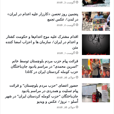
آگوست 3, 2026
پنجمین روز تحصن «کارزار علیه اعدام در ایران»
در لندن/ عکس تجمع
آگوست 2, 2026
اقدام مشترک علیه موج اعدام‌ها و حکومت کشتار
و اعدام در ایران/ سازمان ها و احزاب امضا کننده
متن
آگوست 1, 2026
قرائت پیام حزب مردم بلوچستان توسط خانم
“اسرین محمدی” در مراسم یادبود جان‌باختگان
حزب کومله کردستان ایران در کانادا
جولای 26, 2026
حضور اعضای “حزب مردم بلوچستان” و قرائت
پیام تسلیت و همدردی در مراسم یادبود
جان‌باختگان “حزب کومله کردستان ایران” در شهر
اُسلو – نروژ/ عکس و ویدیو
جولای 26, 2026