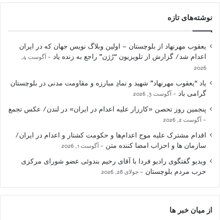
نوشته‌های تازه
یعقوب مهرنهاد از بلوچستان – اولین وبلاگ نویس جهان که در ایران
اعدام شد/ گزارش از تلویزیون “رُژن” راجع به زنده یاد
آگوست 4,
2026
یاد “یعقوب مهرنهاد” شهید و نمادِ مبارزه و مقاومت مدنی در بلوچستان
گرامی باد
آگوست 3, 2026
پنجمین روز تحصن «کارزار علیه اعدام در ایران» در لندن/ عکس تجمع
آگوست 2, 2026
اقدام مشترک علیه موج اعدام‌ها و حکومت کشتار و اعدام در ایران/
سازمان ها و احزاب امضا کننده متن
آگوست 1, 2026
ویدیو گفتگوی رادیو فردا با آقای رحیم بندوئی عضو شورای مرکزی
حزب مردم بلوچستان
جولای 28, 2026
از میان خبر ها