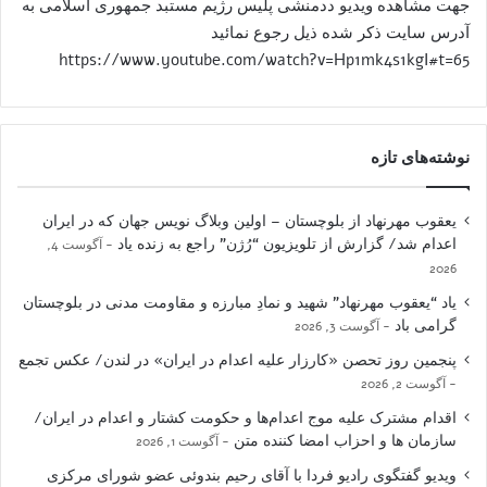
جهت مشاهده ویدیو ددمنشی پلیس رژیم مستبد جمهوری اسلامی به
آدرس سایت ذکر شده ذیل رجوع نمائید
https://www.youtube.com/watch?v=Hp1mk4s1kgI#t=65
نوشته‌های تازه
یعقوب مهرنهاد از بلوچستان – اولین وبلاگ نویس جهان که در ایران
اعدام شد/ گزارش از تلویزیون “رُژن” راجع به زنده یاد
آگوست 4,
2026
یاد “یعقوب مهرنهاد” شهید و نمادِ مبارزه و مقاومت مدنی در بلوچستان
گرامی باد
آگوست 3, 2026
پنجمین روز تحصن «کارزار علیه اعدام در ایران» در لندن/ عکس تجمع
آگوست 2, 2026
اقدام مشترک علیه موج اعدام‌ها و حکومت کشتار و اعدام در ایران/
سازمان ها و احزاب امضا کننده متن
آگوست 1, 2026
ویدیو گفتگوی رادیو فردا با آقای رحیم بندوئی عضو شورای مرکزی