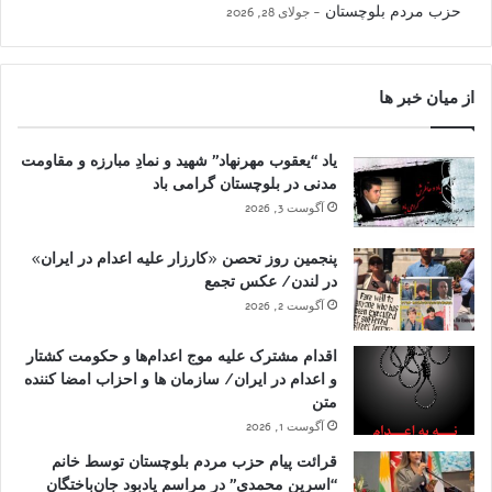
حزب مردم بلوچستان
جولای 28, 2026
از میان خبر ها
یاد “یعقوب مهرنهاد” شهید و نمادِ مبارزه و مقاومت
مدنی در بلوچستان گرامی باد
آگوست 3, 2026
پنجمین روز تحصن «کارزار علیه اعدام در ایران»
در لندن/ عکس تجمع
آگوست 2, 2026
اقدام مشترک علیه موج اعدام‌ها و حکومت کشتار
و اعدام در ایران/ سازمان ها و احزاب امضا کننده
متن
آگوست 1, 2026
قرائت پیام حزب مردم بلوچستان توسط خانم
“اسرین محمدی” در مراسم یادبود جان‌باختگان