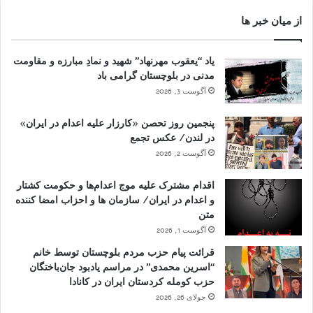
از میان خبر ها
یاد “یعقوب مهرنهاد” شهید و نمادِ مبارزه و مقاومت
مدنی در بلوچستان گرامی باد
آگوست 3, 2026
پنجمین روز تحصن «کارزار علیه اعدام در ایران»
در لندن/ عکس تجمع
آگوست 2, 2026
اقدام مشترک علیه موج اعدام‌ها و حکومت کشتار
و اعدام در ایران/ سازمان ها و احزاب امضا کننده
متن
آگوست 1, 2026
قرائت پیام حزب مردم بلوچستان توسط خانم
“اسرین محمدی” در مراسم یادبود جان‌باختگان
حزب کومله کردستان ایران در کانادا
جولای 26, 2026