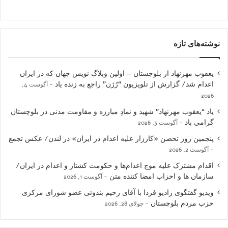
نوشته‌های تازه
یعقوب مهرنهاد از بلوچستان – اولین وبلاگ نویس جهان که در ایران
اعدام شد/ گزارش از تلویزیون “رُژن” راجع به زنده یاد
آگوست 4,
2026
یاد “یعقوب مهرنهاد” شهید و نمادِ مبارزه و مقاومت مدنی در بلوچستان
گرامی باد
آگوست 3, 2026
پنجمین روز تحصن «کارزار علیه اعدام در ایران» در لندن/ عکس تجمع
آگوست 2, 2026
اقدام مشترک علیه موج اعدام‌ها و حکومت کشتار و اعدام در ایران/
سازمان ها و احزاب امضا کننده متن
آگوست 1, 2026
ویدیو گفتگوی رادیو فردا با آقای رحیم بندوئی عضو شورای مرکزی
حزب مردم بلوچستان
جولای 28, 2026