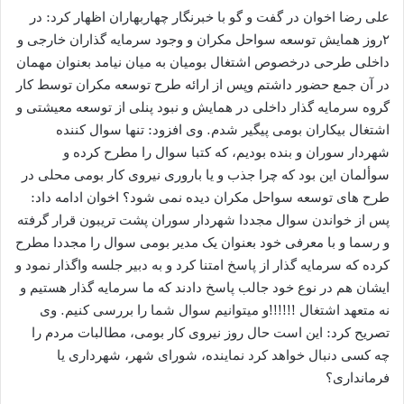
علی رضا اخوان در گفت و گو با خبرنگار چهاربهاران اظهار کرد: در
۲روز همایش توسعه سواحل مکران و وجود سرمایه گذاران خارجی و
داخلی طرحی درخصوص اشتغال بومیان به میان نیامد بعنوان مهمان
در آن جمع حضور داشتم وپس از ارائه طرح توسعه مکران توسط کار
گروه سرمایه گذار داخلی در همایش و نبود پنلی از توسعه معیشتی و
اشتغال بیکاران بومی پیگیر شدم. وی افزود: تنها سوال کننده
شهردار سوران و بنده بودیم، که کتبا سوال را مطرح کرده و
سوألمان این بود که چرا جذب و یا باروری نیروی کار بومی محلی در
طرح های توسعه سواحل مکران دیده نمی شود؟ اخوان ادامه داد:
پس از خواندن سوال مجددا شهردار سوران پشت تریبون قرار گرفته
و رسما و با معرفی خود بعنوان یک مدیر بومی سوال را مجددا مطرح
کرده که سرمایه گذار از پاسخ امتنا کرد و به دبیر جلسه واگذار نمود و
ایشان هم در نوع خود جالب پاسخ دادند که ما سرمایه گذار هستیم و
نه متعهد اشتغال !!!!!!و میتوانیم سوال شما را بررسی کنیم. وی
تصریح کرد: این است حال روز نیروی کار بومی، مطالبات مردم را
چه کسی دنبال خواهد کرد نماینده، شورای شهر، شهرداری یا
فرمانداری؟