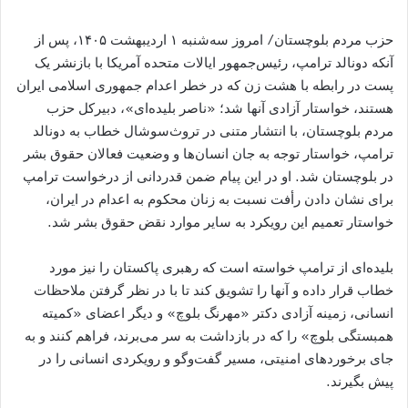
حزب مردم بلوچستان/ امروز سه‌شنبه ۱ اردیبهشت ۱۴۰۵، پس از
آنکه دونالد ترامپ، رئیس‌جمهور ایالات متحده آمریکا با بازنشر یک
پست در رابطه با هشت زن که در خطر اعدام جمهوری اسلامی ایران
هستند، خواستار آزادی آنها شد؛ «ناصر بلیده‌ای»، دبیرکل حزب
مردم بلوچستان، با انتشار متنی در تروث‌سوشال خطاب به دونالد
ترامپ، خواستار توجه به جان انسان‌ها و وضعیت فعالان حقوق بشر
در بلوچستان شد. او در این پیام ضمن قدردانی از درخواست ترامپ
برای نشان دادن رأفت نسبت به زنان محکوم به اعدام در ایران،
خواستار تعمیم این رویکرد به سایر موارد نقض حقوق بشر شد.
بلیده‌ای از ترامپ خواسته است که رهبری پاکستان را نیز مورد
خطاب قرار داده و آنها را تشویق کند تا با در نظر گرفتن ملاحظات
انسانی، زمینه آزادی دکتر «مهرنگ بلوچ» و دیگر اعضای «کمیته
همبستگی بلوچ» را که در بازداشت به سر می‌برند، فراهم کنند و به
جای برخوردهای امنیتی، مسیر گفت‌وگو و رویکردی انسانی را در
پیش بگیرند.