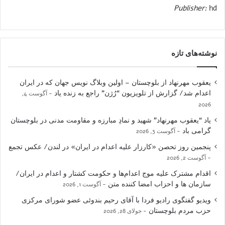
Publisher:
hd
نوشته‌های تازه
یعقوب مهرنهاد از بلوچستان – اولین وبلاگ نویس جهان که در ایران
اعدام شد/ گزارش از تلویزیون “رُژن” راجع به زنده یاد
آگوست 4,
2026
یاد “یعقوب مهرنهاد” شهید و نمادِ مبارزه و مقاومت مدنی در بلوچستان
گرامی باد
آگوست 3, 2026
پنجمین روز تحصن «کارزار علیه اعدام در ایران» در لندن/ عکس تجمع
آگوست 2, 2026
اقدام مشترک علیه موج اعدام‌ها و حکومت کشتار و اعدام در ایران/
سازمان ها و احزاب امضا کننده متن
آگوست 1, 2026
ویدیو گفتگوی رادیو فردا با آقای رحیم بندوئی عضو شورای مرکزی
حزب مردم بلوچستان
جولای 28, 2026