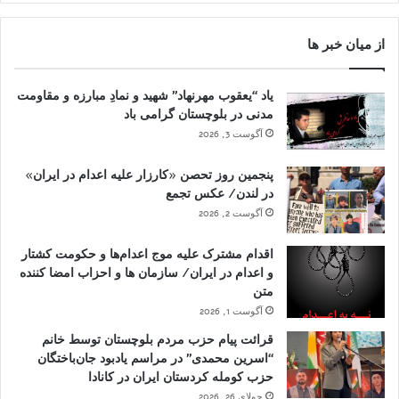
از میان خبر ها
یاد “یعقوب مهرنهاد” شهید و نمادِ مبارزه و مقاومت
مدنی در بلوچستان گرامی باد
آگوست 3, 2026
پنجمین روز تحصن «کارزار علیه اعدام در ایران»
در لندن/ عکس تجمع
آگوست 2, 2026
اقدام مشترک علیه موج اعدام‌ها و حکومت کشتار
و اعدام در ایران/ سازمان ها و احزاب امضا کننده
متن
آگوست 1, 2026
قرائت پیام حزب مردم بلوچستان توسط خانم
“اسرین محمدی” در مراسم یادبود جان‌باختگان
حزب کومله کردستان ایران در کانادا
جولای 26, 2026