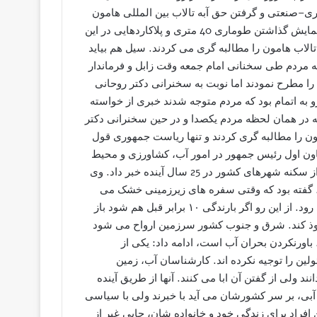
ی–صنعتی و گرفتن حق آبه تالاب بین المللی هامون
بود و مردم در استادیوم ورزشی شهید حسینی طباطبایی ضمن نمایش گذاشتن طوماری 40 متری و پلاکاردهایی در این
الاب هامون را مطالبه گری می کردند. سیل هم بیاید
 مردم طی سخنانی امام جمعه وقت زابل و فرماندار
را مطرح نمودند اما نوبت به سخنرانی دکتر روحانی
به اتمام بود که مردم متوجه شدند خبری از خواسته
ه در همان لحظه مردم یکصدا و در حین سخنرانی دکتر
امون را مطالبه گری کردند و تنها ریاست جمهوری قول
اون اول رئیس جمهور در امور آب، کشاورزی و محیط
زیست در روز های اخیر به مردم و دولت در خصوص خالی شدن از سکنه شهرهای کشور در 25 سال آینده خبر داد. وی
د، گفته بود که وقتی سفره های زیرزمینی خشک می
شوند، طبقات خاک نشست می کنند و محل ذخیره آب از بین می رود. از این رو اگر بارندگی ۱۰ برابر قبل هم شود باز
وذ کند. شرق و جنوب کشور سرزمین ارواح می شود
 باورنکردن بحران آب است، ادامه داد: یکی از
ن را توجیه نکرده اند. کارشناسان آب، زمین
لی از گفتن آن ابا می کنند. آنها از طریق آینده
 آبی، بر سر کشورشان می آید با خبرند ولی با سیاسی
ن افراد برای زندگی خود و خانواده شان، جایی غیر از