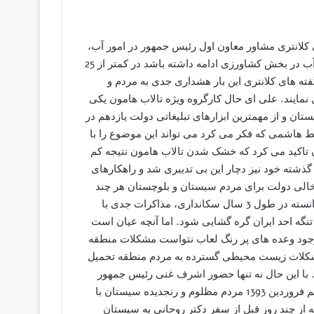
کلانتری مشاور معاون اول رئیس جمهور در امور آب،
کشاورزی و محیط زیست عنوان کرد: اگر وضعیت فعلی مصرف آب در بخش کشاورزی ادامه داشته باشد در کمتر از 25
ه های کلانتری این بار هشداری جدی به مردم و
 نمایند. علی ای حال کارگروه ویژه تالاب هامون یکی
ان و از مهمترین ابزارهای تبلیغاتی دولت یازدهم در
ط هاشمی که فکر می کرد می تواند این موضوع را با
ن تاکید می کرد که خشک شدن تالاب هامون نتیجه کم
طول سه سال گذشته خود نیز دچار این بی تدیبری شد و راهکارهای
 خالی دولت برای مردم سیستان و بلوچستان هر چند
دولت تدبیر و امید که از قضا، دولت گفتگو و مذاکره است نیز نتوانسته در طول 3 سال سکانداری، مذاکرات جدی با
نگه احد ایران گره گشایی شود. اما آنچه عیان است
 وجود وعده های پر رنگ لعاب نتواست مشکلات منطقه
شکلات زیست محیطی گسترده به مردم منطقه تحمیل
. با این حال نه تنها حضور اشرف غنی رئیس جمهور
افغانستان گره ای از قفل تالاب هامون باز نکرد بلکه بیست و هفتم فروردین 1393 مردم مظلوم و رنجدیده سیستان با
ه از چند روز قبل از سفر دکتر روحانی به سیستان