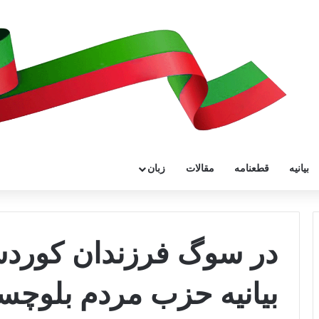
بیانیه
قطعنامه
مقالات
زبان
در سوگ فرزندان کوردس
بیانیه حزب مردم بلوچس