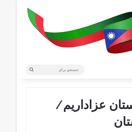
جستجو
برای
تان عزاداریم/
تان