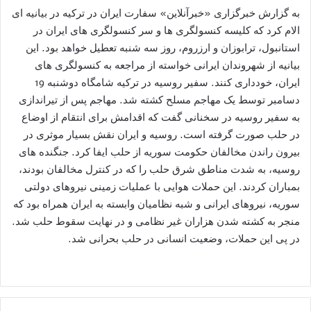
به گزارش خبرگزاری «خبرآنلاین» سفارت ایران در ترکیه در بیانیه ای
الام کرد که کلیسه کنسولگری ها و سر کنسولگری های ایران در
استانبول، ترابوزان و ارزروم، روز سه شنبه تعطیل خواهد بود. این
بیانیه از شهروندان ایرانی خواسته از مراجعه به کنسولگری های
ایران، خودداری کنند. سفیر روسیه در ترکیه شامگاه دوشنبه 19
دسامبر توسط یک مهاجم مسلح کشته شد. مهاجم پس از تیراندازی
به سفیر روسیه در سخنانی گفت که اقدامش برای انتقام از اوضاع
در حلب صورت گرفته است. روسیه و ایران نقش بسیار موثری در
بیرون راندن مخالفان حکومت سوریه از حلب ایفا کرد. جنگنده های
روسیه، به شدت مناطق شرق حلب را که در کنترل مخالفان بودند،
بمباران کردند. این حملات هوایی با عملیات زمینی نیروهای دولتی
سوریه، نیروهای ایرانی و شبه نظامیان وابسته به ایران همراه بود که
منجر به کشته شدن هزاران غیر نظامی و در نهایت سقوط حلب شد.
در پی این حملات، وضعیت انسانی در حلب بحرانی شد.