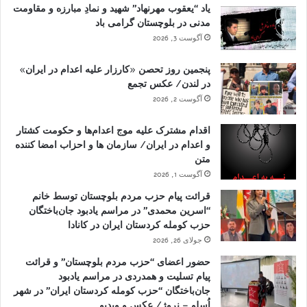
یاد “یعقوب مهرنهاد” شهید و نمادِ مبارزه و مقاومت
مدنی در بلوچستان گرامی باد
آگوست 3, 2026
پنجمین روز تحصن «کارزار علیه اعدام در ایران»
در لندن/ عکس تجمع
آگوست 2, 2026
اقدام مشترک علیه موج اعدام‌ها و حکومت کشتار
و اعدام در ایران/ سازمان ها و احزاب امضا کننده
متن
آگوست 1, 2026
قرائت پیام حزب مردم بلوچستان توسط خانم
“اسرین محمدی” در مراسم یادبود جان‌باختگان
حزب کومله کردستان ایران در کانادا
جولای 26, 2026
حضور اعضای “حزب مردم بلوچستان” و قرائت
پیام تسلیت و همدردی در مراسم یادبود
جان‌باختگان “حزب کومله کردستان ایران” در شهر
اُسلو – نروژ/ عکس و ویدیو