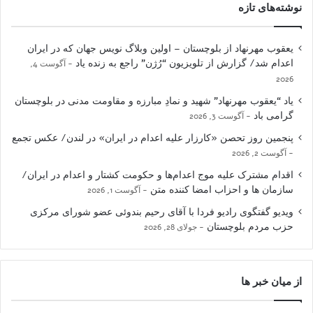
نوشته‌های تازه
یعقوب مهرنهاد از بلوچستان – اولین وبلاگ نویس جهان که در ایران
اعدام شد/ گزارش از تلویزیون “رُژن” راجع به زنده یاد
آگوست 4,
2026
یاد “یعقوب مهرنهاد” شهید و نمادِ مبارزه و مقاومت مدنی در بلوچستان
گرامی باد
آگوست 3, 2026
پنجمین روز تحصن «کارزار علیه اعدام در ایران» در لندن/ عکس تجمع
آگوست 2, 2026
اقدام مشترک علیه موج اعدام‌ها و حکومت کشتار و اعدام در ایران/
سازمان ها و احزاب امضا کننده متن
آگوست 1, 2026
ویدیو گفتگوی رادیو فردا با آقای رحیم بندوئی عضو شورای مرکزی
حزب مردم بلوچستان
جولای 28, 2026
از میان خبر ها