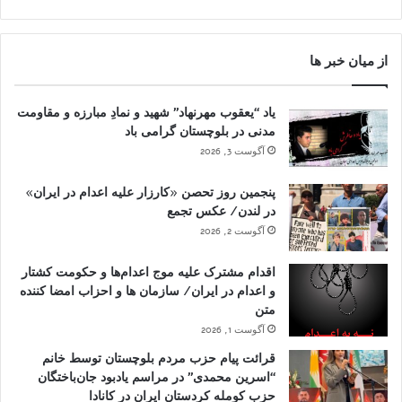
از میان خبر ها
یاد “یعقوب مهرنهاد” شهید و نمادِ مبارزه و مقاومت
مدنی در بلوچستان گرامی باد
آگوست 3, 2026
پنجمین روز تحصن «کارزار علیه اعدام در ایران»
در لندن/ عکس تجمع
آگوست 2, 2026
اقدام مشترک علیه موج اعدام‌ها و حکومت کشتار
و اعدام در ایران/ سازمان ها و احزاب امضا کننده
متن
آگوست 1, 2026
قرائت پیام حزب مردم بلوچستان توسط خانم
“اسرین محمدی” در مراسم یادبود جان‌باختگان
حزب کومله کردستان ایران در کانادا