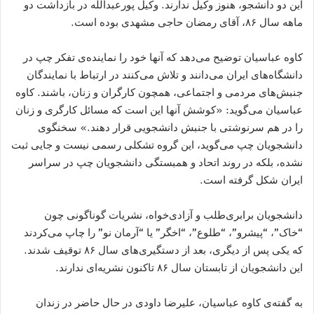
این دو دانشجو، هنوز وکیل ندارند. وکیل پورعبدالله در بازداشت دو
ماهه سال ۸۶، آقای رمضان حاجی مشهدی بوده است.
کاوه عباسیان توضیح می‌دهد که آنها خود را نماینده‌ی تفکر چپ در
دانشگاه‌های ایران می‌دانند و تلاش می‌کنند در ارتباط با نمایندگان
جنبش‌های مردمی و اجتماعی، همچون کارگران و زنان، باشند. کاوه
عباسیان می‌گوید: «کوشش آنها این است که مسائل کارگری و زنان
را در هم سرنوشتی با جنبش دانشجویی قرار دهند.» سخنگوی
دانشجویان چپ می‌گوید، این گروه تشکلی رسمی نیست و جایی ثبت
نشده، بلکه در روند اتحاد و همبستگی دانشجویان چپ در سراسر
ایران شکل گرفته است.
دانشجویان برابری‌طلب و آزادی‌خواه، نشریات گوناگونی چون
“خاک”، “پیشرو”، “طلوع”، “اخگر” یا “آرمان نو” را چاپ می‌کردند
که یکی پس از دیگری، بعد از دستگیری‌های سال ۸۶ توقیف شدند.
این دانشجویان از تابستان سال ۸۶ تاکنون نشریه‌ای ندارند.
به گفته‌ی کاوه عباسیان، علیرضا داودی در حال حاضر در زندان