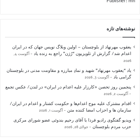
Publisher: mh
نوشته‌های تازه
یعقوب مهرنهاد از بلوچستان – اولین وبلاگ نویس جهان که در ایران
اعدام شد/ گزارش از تلویزیون “رُژن” راجع به زنده یاد
آگوست 4,
2026
یاد “یعقوب مهرنهاد” شهید و نمادِ مبارزه و مقاومت مدنی در بلوچستان
گرامی باد
آگوست 3, 2026
پنجمین روز تحصن «کارزار علیه اعدام در ایران» در لندن/ عکس تجمع
آگوست 2, 2026
اقدام مشترک علیه موج اعدام‌ها و حکومت کشتار و اعدام در ایران/
سازمان ها و احزاب امضا کننده متن
آگوست 1, 2026
ویدیو گفتگوی رادیو فردا با آقای رحیم بندوئی عضو شورای مرکزی
حزب مردم بلوچستان
جولای 28, 2026