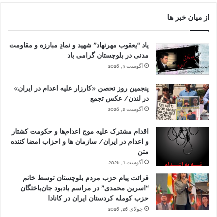
از میان خبر ها
یاد “یعقوب مهرنهاد” شهید و نمادِ مبارزه و مقاومت
مدنی در بلوچستان گرامی باد
آگوست 3, 2026
پنجمین روز تحصن «کارزار علیه اعدام در ایران»
در لندن/ عکس تجمع
آگوست 2, 2026
اقدام مشترک علیه موج اعدام‌ها و حکومت کشتار
و اعدام در ایران/ سازمان ها و احزاب امضا کننده
متن
آگوست 1, 2026
قرائت پیام حزب مردم بلوچستان توسط خانم
“اسرین محمدی” در مراسم یادبود جان‌باختگان
حزب کومله کردستان ایران در کانادا
جولای 26, 2026