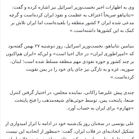
وی به اظهارات اخیر نخست‌وزیر اسرائیل نیز اشاره کرده و گفت:
«نتانیاهو صریحاً اعتراف به عظمت و نفوذ ایران کرده‌است و گرچه
مدعی شده ایران ۴ کشور منطقه را بلعیده‌است اما ایران تلاش بر
کمک به این کشورها داشته‌است.»
بنیامین نتانیاهو، نخست‌وزیر اسرائیل، روز دوشنبه ۲۷ بهمن گفته‌بود
که «امپراطوری ایران» در حال احیا است» و این‌که «ایران هم‌اکنون
بر چند کشور و حوزه نفوذی مهم منطقه مسلط شده است؛ لبنان،
سوریه، غزه و به تازگی نیز جای پای خود را در یمن تقویت
کرده‌است.»
چندی پیش علیرضا زاکانی، نماینده مجلس، در اختیار گرفتن کنترل
صنعا، پایتخت یمن، توسط حوثی‌های شیعه‌مذهب را فتح پایتخت
«چهارم» برای ایران به حساب آورد.
علی یونسی در سخنان روز یک‌شنبه خود در ادامه با ابراز امیدواری از
تشکیل اتحادیه‌ای در فلات ایران، گفت: «منظور از اتحادیه این نیست
که مرزها را برداریم ولی همه کشورهای منطقه در حوزه فلات ایران